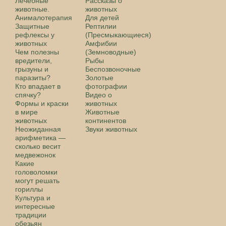
Лечебные
Рассказы о
животные.
животных
Анималотерапия
Для детей
Защитные
Рептилии
рефлексы у
(Пресмыкающиеся)
животных
Амфибии
Чем полезны
(Земноводные)
вредители,
Рыбы
грызуны и
Беспозвоночные
паразиты?
Золотые
Кто впадает в
фотографии
спячку?
Видео о
Формы и краски
животных
в мире
Животные
животных
континентов
Неожиданная
Звуки животных
арифметика —
сколько весит
медвежонок
Какие
головоломки
могут решать
гориллы
Культура и
интересные
традиции
обезьян