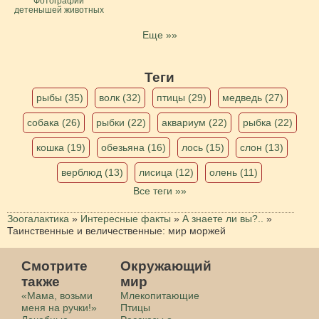
Фотографии
детенышей животных
Еще »»
Теги
рыбы (35)
волк (32)
птицы (29)
медведь (27)
собака (26)
рыбки (22)
аквариум (22)
рыбка (22)
кошка (19)
обезьяна (16)
лось (15)
слон (13)
верблюд (13)
лисица (12)
олень (11)
Все теги »»
Зоогалактика
»
Интересные факты
»
А знаете ли вы?..
»
Таинственные и величественные: мир моржей
Смотрите
Окружающий
также
мир
«Мама, возьми
Млекопитающие
меня на ручки!»
Птицы