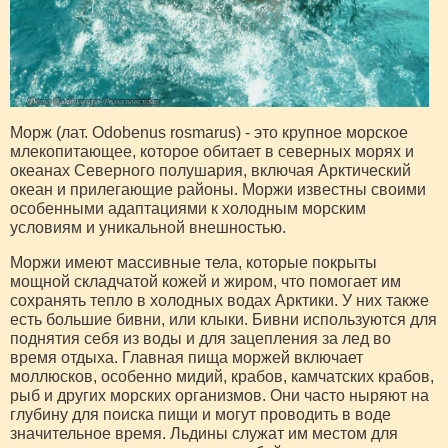
Морж (лат. Odobenus rosmarus) - это крупное морское
млекопитающее, которое обитает в северных морях и
океанах Северного полушария, включая Арктический
океан и прилегающие районы. Моржи известны своими
особенными адаптациями к холодным морским
условиям и уникальной внешностью.
Моржи имеют массивные тела, которые покрыты
мощной складчатой кожей и жиром, что помогает им
сохранять тепло в холодных водах Арктики. У них также
есть большие бивни, или клыки. Бивни используются для
поднятия себя из воды и для зацепления за лед во
время отдыха. Главная пища моржей включает
моллюсков, особенно мидий, крабов, камчатских крабов,
рыб и других морских организмов. Они часто ныряют на
глубину для поиска пищи и могут проводить в воде
значительное время. Льдины служат им местом для