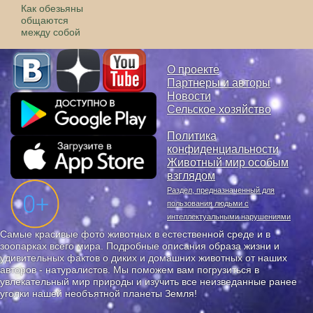
Как обезьяны
общаются
между собой
О проекте
Партнеры и авторы
Новости
Сельское хозяйство
Политика
конфиденциальности
Животный мир особым
взглядом
Раздел, предназначенный для
пользования людьми с
интеллектуальными нарушениями
Самые красивые фото животных в естественной среде и в
зоопарках всего мира. Подробные описания образа жизни и
удивительных фактов о диких и домашних животных от наших
авторов - натуралистов. Мы поможем вам погрузиться в
увлекательный мир природы и изучить все неизведанные ранее
уголки нашей необъятной планеты Земля!