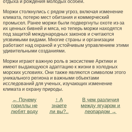
отдыха и рождения молодых особей.
Моржи столкнулись с рядом угроз, включая изменение
климата, потерю мест обитания и коммерческий
промысел. Ранее моржи были подвергнуты охоте из-за
их ценных бивней и мяса, но теперь моржи находятся
под защитой международных законов и считаются
уязвимыми видами. Многие страны и организации
работают над охраной и устойчивым управлением этими
удивительными созданиями.
Моржи играют важную роль в экосистеме Арктики и
имеют выдающуюся адаптацию к жизни в холодных
морских условиях. Они также являются символом этого
уникального региона и важными объектами
исследований для ученых, изучающих изменение
климата и охрану природы.
← Почему
↑ А
В чем различия
гориллы не
знаете
между ягуаром и
любят воду⁠⁠
ли вы?..
леопардом →