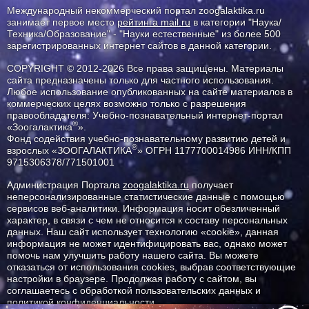
Международный некоммерческий портал zoogalaktika.ru
занимает первое место
рейтинга mail.ru
в категории "Наука/
Техника/Образование" - "Науки естественные" из более 500
зарегистрированных интернет сайтов в данной категории.
COPYRIGHT © 2012-2026 Все права защищены. Материалы
сайта предназначены только для частного использования.
Любое использование опубликованных на сайте материалов в
коммерческих целях возможно только с разрешения
правообладателя: Учебно-познавательный интернет-портал
®
«Зоогалактика
».
Фонд содействия учебно-познавательному развитию детей и
®
взрослых «ЗООГАЛАКТИКА
» ОГРН 1177700014986 ИНН/КПП
9715306378/771501001
Администрация Портала
zoogalaktika.ru
получает
неперсонализированные статистические данные с помощью
сервисов веб-аналитики. Информация носит обезличенный
характер, в связи с чем не относится к составу персональных
данных. Наш сайт использует технологию «cookie», данная
информация не может идентифицировать вас, однако может
помочь нам улучшить работу нашего сайта. Вы можете
отказаться от использования cookies, выбрав соответствующие
настройки в браузере. Продолжая работу с сайтом, вы
соглашаетесь с обработкой пользовательских данных и
политикой конфиденциальности.