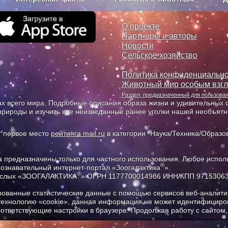
з рекламы
О проекте
О проекте
Партнеры и авторы
Новости
Сельское хозяйство
Политика конфиденциально
Животный мир особым взг
Раздел, предназначенный для пользов
х всего мира. Подробные описания образа жизни и удивительных ф
природы и изучить все неизведанные ранее уголки нашей необъят
т первое место
рейтинга mail.ru
в категории "Наука/Техника/Образов
предназначены только для частного использования. Любое исполь
®
познавательный интернет-портал «Зоогалактика
».
®
рослых «ЗООГАЛАКТИКА
» ОГРН 1177700014986 ИНН/КПП 9715306
ованные статистические данные с помощью сервисов веб-аналитик
 технологию «cookie», данная информация не может идентифициров
соответствующие настройки в браузере. Продолжая работу с сайтом