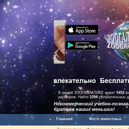
В нашей ЗООГАЛАКТИКЕ живет
5452
ви
рассказов. Найти
1094
увлекательных д
Некоммерческий учебно-позна
братьев наших меньших!
Главная
Фото животных
Наши приложения. Бесплатно и бе