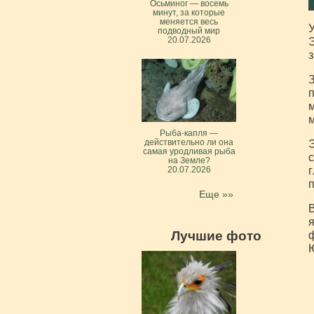
Осьминог — восемь
минут, за которые
меняется весь
У
подводный мир
20.07.2026
Э
з
З
п
м
м
Рыба-капля —
действительно ли она
Э
самая уродливая рыба
с
на Земле?
г
20.07.2026
п
Еще »»
В
я
Лучшие фото
ф