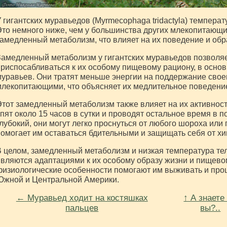
 гигантских муравьедов (Myrmecophaga tridactyla) температ
то немного ниже, чем у большинства других млекопитающих
амедленный метаболизм, что влияет на их поведение и обр
амедленный метаболизм у гигантских муравьедов позволяе
риспосабливаться к их особому пищевому рациону, в осно
уравьев. Они тратят меньше энергии на поддержание своег
лекопитающими, что объясняет их медлительное поведени
тот замедленный метаболизм также влияет на их активност
пят около 15 часов в сутки и проводят остальное время в 
лубокий, они могут легко проснуться от любого шороха или 
омогает им оставаться бдительными и защищать себя от х
 целом, замедленный метаболизм и низкая температура те
вляются адаптациями к их особому образу жизни и пищево
изиологические особенности помогают им выживать и проц
Южной и Центральной Америки.
← Муравьед ходит на костяшках
↑ А знаете
пальцев
вы?..