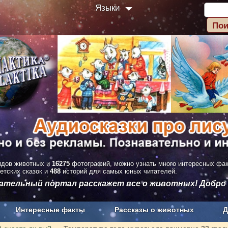
Языки
дов животных и
16275
фотографий, можно узнать много интересных фа
етских сказок и
488
историй для самых юных читателей.
вательный портал расскажет все о животных! Добро
Интересные факты
Рассказы о животных
Д
з рекламы
О проекте