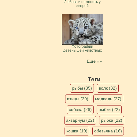
Любовь и нежность у
зверей
Фотографии
детенышей животных
Еще »»
Теги
рыбы (35)
волк (32)
птицы (29)
медведь (27)
собака (26)
рыбки (22)
аквариум (22)
рыбка (22)
кошка (19)
обезьяна (16)