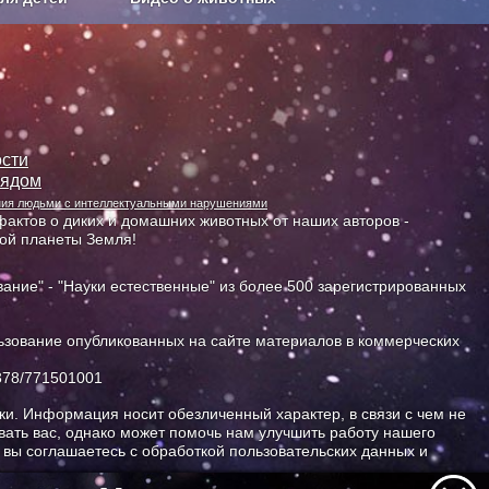
Сельское хозяйство
сти
лядом
ания людьми с интеллектуальными нарушениями
актов о диких и домашних животных от наших авторов -
ной планеты Земля!
ание" - "Науки естественные" из более 500 зарегистрированных
зование опубликованных на сайте материалов в коммерческих
378/771501001
и. Информация носит обезличенный характер, в связи с чем не
ать вас, однако может помочь нам улучшить работу нашего
, вы соглашаетесь с обработкой пользовательских данных и