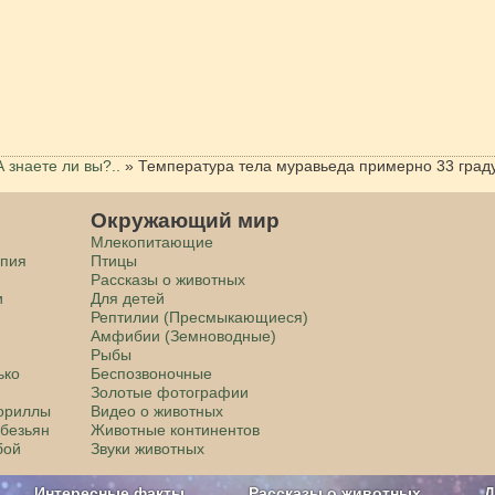
А знаете ли вы?..
»
Температура тела муравьеда примерно 33 град
Окружающий мир
Млекопитающие
апия
Птицы
Рассказы о животных
и
Для детей
Рептилии (Пресмыкающиеся)
Амфибии (Земноводные)
Рыбы
ько
Беспозвоночные
Золотые фотографии
гориллы
Видео о животных
обезьян
Животные континентов
бой
Звуки животных
Интересные факты
Рассказы о животных
Д