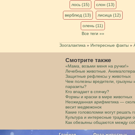
лось (15)
слон (13)
верблюд (13)
лисица (12)
олень (11)
Все теги »»
Зоогалактика
»
Интересные факты
»
Смотрите также
«Мама, возьми меня на ручки!»
Лечебные животные. Анималотер
Защитные рефлексы у животных
Чем полезны вредители, грызуны 
паразиты?
Кто впадает в спячку?
Формы и краски в мире животных
Неожиданная арифметика — скол
весит медвежонок
Какие головоломки могут решать 
Культура и интересные традиции 
Как обезьяны общаются между со
Главная
Фото животных