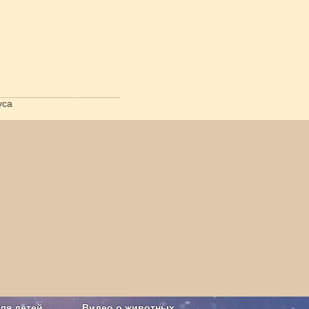
уса
ля детей
Видео о животных