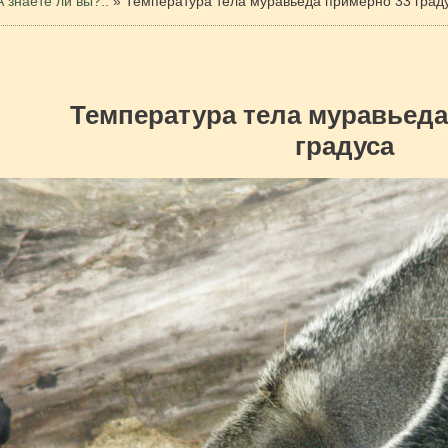
А знаете ли вы?..
»
Температура тела муравьеда примерно 33 град
Температура тела муравьеда
градуса