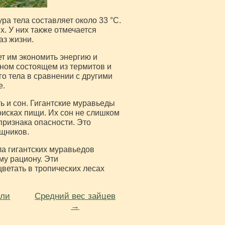
ура тела составляет около 33 °C.
. У них также отмечается
аз жизни.
т им экономить энергию и
вном состоящем из термитов и
о тела в сравнении с другими
е.
ь и сон. Гигантские муравьеды
поисках пищи. Их сон не слишком
признака опасности. Это
ищников.
ла гигантских муравьедов
му рациону. Эти
ветать в тропических лесах
 ли
Средний вес зайцев
→