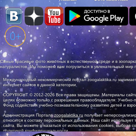
Наши приложения. Бесплатно и бе
Самые красивые фото животных в естественной среде и в зоопарка
натуралистов. Мы поможем вам погрузиться в увлекательный мир 
Международный некоммерческий портал zoogalaktika.ru занимае
интернет сайтов в данной категории.
COPYRIGHT © 2012-2026 Все права защищены. Материалы сайта 
целях возможно только с разрешения правообладателя: Учебно-
Фонд содействия учебно-познавательному развитию детей и вз
Администрация Портала
zoogalaktika.ru
получает неперсонализир
относится к составу персональных данных. Наш сайт использует
сайта. Вы можете отказаться от использования cookies, выбрав 
политикой конфиденциальности.