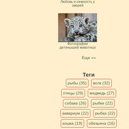
Любовь и нежность у
зверей
Фотографии
детенышей животных
Еще »»
Теги
рыбы (35)
волк (32)
птицы (29)
медведь (27)
собака (26)
рыбки (22)
аквариум (22)
рыбка (22)
кошка (19)
обезьяна (16)