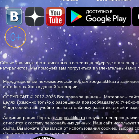
Наши приложения. Бесплатно и бе
Самые красивые фото животных в естественной среде и в зоопарка
натуралистов. Мы поможем вам погрузиться в увлекательный мир 
Международный некоммерческий портал zoogalaktika.ru занимае
интернет сайтов в данной категории.
COPYRIGHT © 2012-2026 Все права защищены. Материалы сайта 
целях возможно только с разрешения правообладателя: Учебно-
Фонд содействия учебно-познавательному развитию детей и вз
Администрация Портала
zoogalaktika.ru
получает неперсонализир
относится к составу персональных данных. Наш сайт использует
сайта. Вы можете отказаться от использования cookies, выбрав 
политикой конфиденциальности.