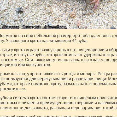
есмотря на свой небольшой размер, крот обладает впечат
ту. У взрослого крота насчитывается 44 зуба.
лыки у крота играют важную роль в его пищеварении и обо
стрые, изогнутые зубы, которые помогают удерживать и раз
 насекомые. Они также могут использоваться в качестве о
ищников или конкурентов.
роме клыков, у крота также есть резцы и моляры. Резцы р
 используются для перекусывания и разрезания пищи. Мо
убами, которые помогают кроту размалывать и перемалыват
роглотить ее.
убная система крота соответствует его пищевым привычкам
ивотных и питается преимущественно червями и насекомы
озможности для захвата, разрыва и переваривания такой 
аким образом, зубная система крота, включая клыки, резцы