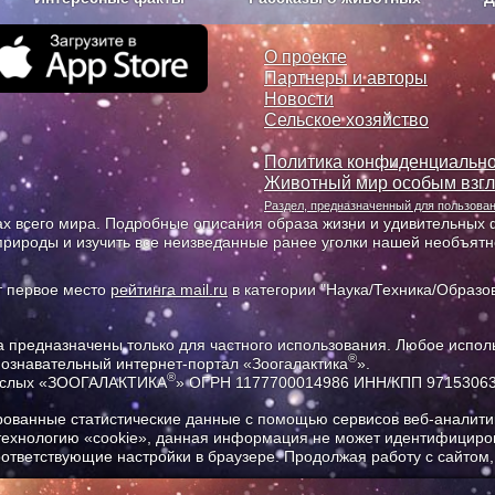
з рекламы
О проекте
О проекте
Партнеры и авторы
Новости
Сельское хозяйство
Политика конфиденциально
Животный мир особым взг
Раздел, предназначенный для пользов
х всего мира. Подробные описания образа жизни и удивительных ф
природы и изучить все неизведанные ранее уголки нашей необъят
т первое место
рейтинга mail.ru
в категории "Наука/Техника/Образов
предназначены только для частного использования. Любое исполь
®
познавательный интернет-портал «Зоогалактика
».
®
рослых «ЗООГАЛАКТИКА
» ОГРН 1177700014986 ИНН/КПП 9715306
ованные статистические данные с помощью сервисов веб-аналитик
 технологию «cookie», данная информация не может идентифициров
соответствующие настройки в браузере. Продолжая работу с сайтом