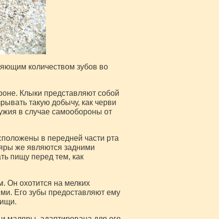
ляющим количеством зубов во
роне. Клыки представляют собой
рывать такую добычу, как черви
ружия в случае самообороны от
асположены в передней части рта
ляры же являются задними
ь пищу перед тем, как
. Он охотится на мелких
ми. Его зубы предоставляют ему
пищи.
 и маляры, адаптирована для его