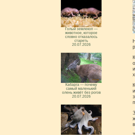
Голый землекоп —
животное, которое
словно отказалось
Н
стареть
20.07.2026
р
К
о
и
х
К
Кабарга — почему
самый маленький
и
олень живёт без рогов
з
20.07.2026
п
З
ж
в
Т