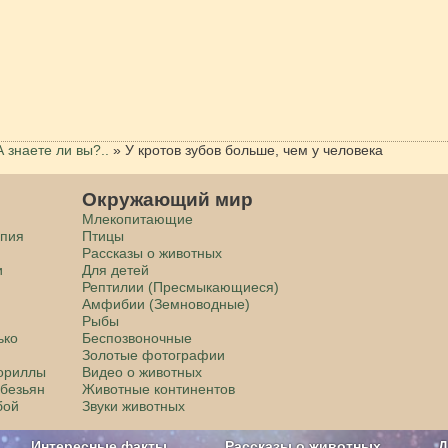
А знаете ли вы?..
»
У кротов зубов больше, чем у человека
Окружающий мир
Млекопитающие
апия
Птицы
Рассказы о животных
и
Для детей
Рептилии (Пресмыкающиеся)
Амфибии (Земноводные)
Рыбы
ько
Беспозвоночные
Золотые фотографии
гориллы
Видео о животных
обезьян
Животные континентов
бой
Звуки животных
Интересные факты
Рассказы о животных
Д