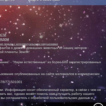
Сельское хозяйство
сти
лядом
ания людьми с интеллектуальными нарушениями
актов о диких и домашних животных от наших авторов -
ной планеты Земля!
ание" - "Науки естественные" из более 500 зарегистрированных
зование опубликованных на сайте материалов в коммерческих
378/771501001
и. Информация носит обезличенный характер, в связи с чем не
ать вас, однако может помочь нам улучшить работу нашего
, вы соглашаетесь с обработкой пользовательских данных и