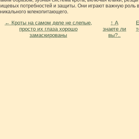
ищевых потребностей и защиты. Они играют важную роль в
никального млекопитающего.
← Кроты на самом деле не слепые,
↑ А
Е
просто их глаза хорошо
знаете ли
т
замаскированы
вы?..