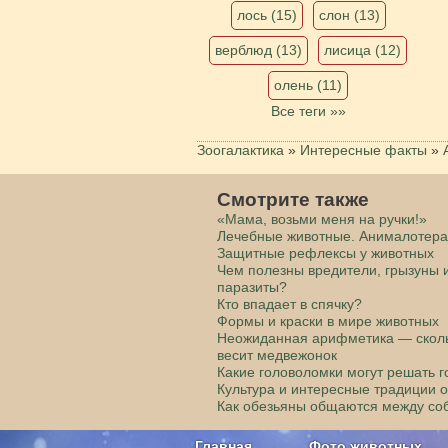
лось (15)
слон (13)
верблюд (13)
лисица (12)
олень (11)
Все теги »»
Зоогалактика
»
Интересные факты
»
Смотрите также
«Мама, возьми меня на ручки!»
Лечебные животные. Анималотер
Защитные рефлексы у животных
Чем полезны вредители, грызуны 
паразиты?
Кто впадает в спячку?
Формы и краски в мире животных
Неожиданная арифметика — скол
весит медвежонок
Какие головоломки могут решать 
Культура и интересные традиции 
Как обезьяны общаются между со
Главная
Фото животных