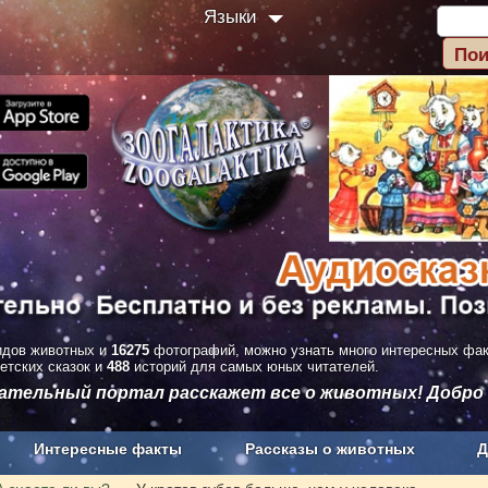
Языки
дов животных и
16275
фотографий, можно узнать много интересных фа
етских сказок и
488
историй для самых юных читателей.
вательный портал расскажет все о животных! Добро
Интересные факты
Рассказы о животных
Д
з рекламы
О проекте