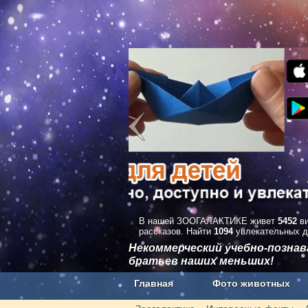
В нашей ЗООГАЛАКТИКЕ живет
5452
ви
рассказов. Найти
1094
увлекательных д
Некоммерческий учебно-позна
братьев наших меньших!
Главная
Фото животных
Наши приложения. Бесплатно и бе