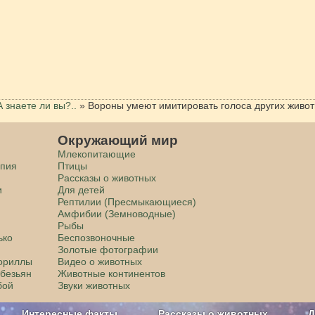
А знаете ли вы?..
»
Вороны умеют имитировать голоса других живо
Окружающий мир
Млекопитающие
апия
Птицы
Рассказы о животных
и
Для детей
Рептилии (Пресмыкающиеся)
Амфибии (Земноводные)
Рыбы
ько
Беспозвоночные
Золотые фотографии
гориллы
Видео о животных
обезьян
Животные континентов
бой
Звуки животных
Интересные факты
Рассказы о животных
Д