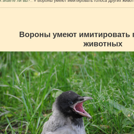
А знаете ли вы?..
»
Вороны умеют имитировать голоса других живо
Вороны умеют имитировать г
животных