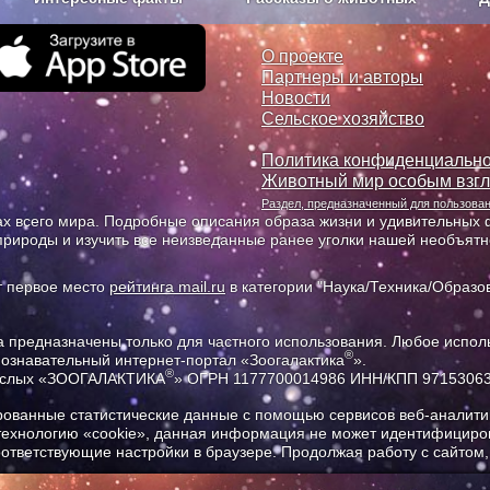
з рекламы
О проекте
О проекте
Партнеры и авторы
Новости
Сельское хозяйство
Политика конфиденциально
Животный мир особым взг
Раздел, предназначенный для пользов
х всего мира. Подробные описания образа жизни и удивительных ф
природы и изучить все неизведанные ранее уголки нашей необъят
т первое место
рейтинга mail.ru
в категории "Наука/Техника/Образов
предназначены только для частного использования. Любое исполь
®
познавательный интернет-портал «Зоогалактика
».
®
рослых «ЗООГАЛАКТИКА
» ОГРН 1177700014986 ИНН/КПП 9715306
ованные статистические данные с помощью сервисов веб-аналитик
 технологию «cookie», данная информация не может идентифициров
соответствующие настройки в браузере. Продолжая работу с сайтом