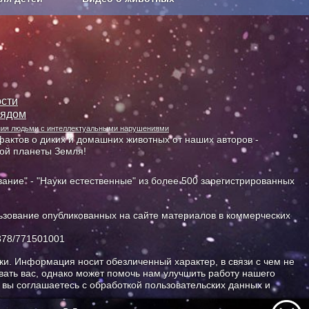
Сельское хозяйство
сти
лядом
ания людьми с интеллектуальными нарушениями
актов о диких и домашних животных от наших авторов -
ной планеты Земля!
ание" - "Науки естественные" из более 500 зарегистрированных
зование опубликованных на сайте материалов в коммерческих
378/771501001
и. Информация носит обезличенный характер, в связи с чем не
ать вас, однако может помочь нам улучшить работу нашего
, вы соглашаетесь с обработкой пользовательских данных и