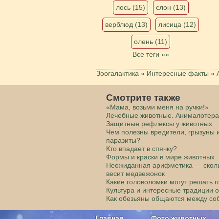
лось (15)
слон (13)
верблюд (13)
лисица (12)
олень (11)
Все теги »»
Зоогалактика
»
Интересные факты
»
Смотрите также
«Мама, возьми меня на ручки!»
Лечебные животные. Анималотер
Защитные рефлексы у животных
Чем полезны вредители, грызуны 
паразиты?
Кто впадает в спячку?
Формы и краски в мире животных
Неожиданная арифметика — скол
весит медвежонок
Какие головоломки могут решать 
Культура и интересные традиции 
Как обезьяны общаются между со
Главная
Фото животных