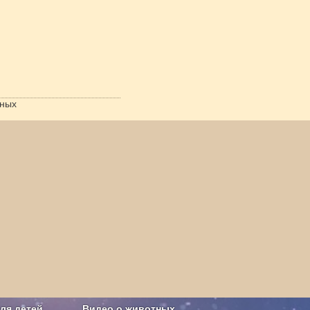
тных
ля детей
Видео о животных