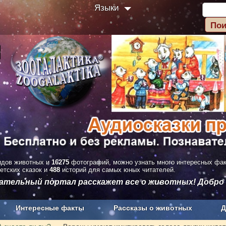
Языки
дов животных и
16275
фотографий, можно узнать много интересных фа
етских сказок и
488
историй для самых юных читателей.
вательный портал расскажет все о животных! Добро
Интересные факты
Рассказы о животных
Д
з рекламы
О проекте