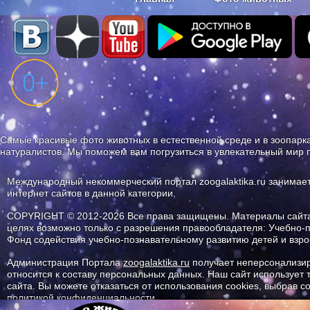
Наши приложения. Бесплатно и бе
Самые красивые фото животных в естественной среде и в зоопарка
натуралистов. Мы поможем вам погрузиться в увлекательный мир 
Международный некоммерческий портал zoogalaktika.ru занимае
интернет сайтов в данной категории.
COPYRIGHT © 2012-2026 Все права защищены. Материалы сайта 
целях возможно только с разрешения правообладателя: Учебно-
Фонд содействия учебно-познавательному развитию детей и вз
Администрация Портала
zoogalaktika.ru
получает неперсонализир
относится к составу персональных данных. Наш сайт использует
сайта. Вы можете отказаться от использования cookies, выбрав 
политикой конфиденциальности.