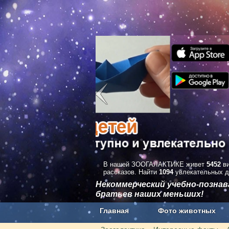
В нашей ЗООГАЛАКТИКЕ живет
5452
ви
рассказов. Найти
1094
увлекательных д
Некоммерческий учебно-позна
братьев наших меньших!
Главная
Фото животных
Наши приложения. Бесплатно и бе