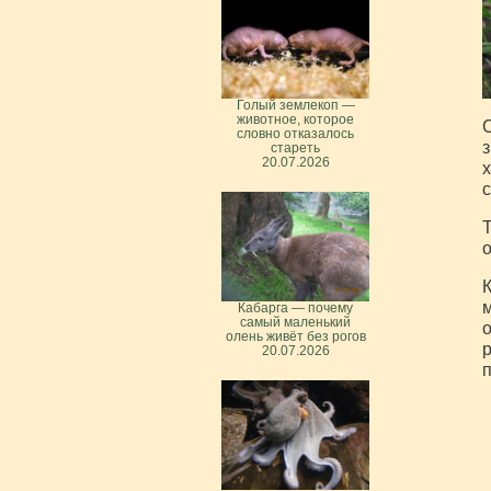
Голый землекоп —
животное, которое
С
словно отказалось
з
стареть
20.07.2026
х
с
Т
о
К
м
Кабарга — почему
самый маленький
о
олень живёт без рогов
р
20.07.2026
п