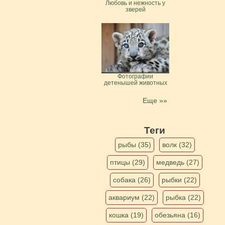
Любовь и нежность у
зверей
Фотографии
детенышей животных
Еще »»
Теги
рыбы (35)
волк (32)
птицы (29)
медведь (27)
собака (26)
рыбки (22)
аквариум (22)
рыбка (22)
кошка (19)
обезьяна (16)