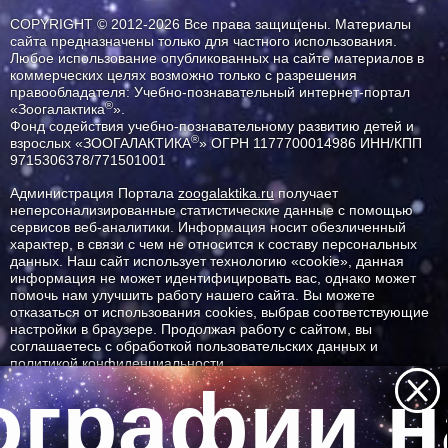
COPYRIGHT © 2012-2026 Все права защищены. Материалы
сайта предназначены только для частного использования.
Любое использование опубликованных на сайте материалов в
коммерческих целях возможно только с разрешения
правообладателя: Учебно-познавательный интернет-портал
®
«Зоогалактика
».
Фонд содействия учебно-познавательному развитию детей и
®
взрослых «ЗООГАЛАКТИКА
» ОГРН 1177700014986 ИНН/КПП
9715306378/771501001
Администрация Портала
zoogalaktika.ru
получает
неперсонализированные статистические данные с помощью
сервисов веб-аналитики. Информация носит обезличенный
характер, в связи с чем не относится к составу персональных
данных. Наш сайт использует технологию «cookie», данная
информация не может идентифицировать вас, однако может
помочь нам улучшить работу нашего сайта. Вы можете
отказаться от использования cookies, выбрав соответствующие
настройки в браузере. Продолжая работу с сайтом, вы
соглашаетесь с обработкой пользовательских данных и
политикой конфиденциальности.
графии н
ID ресурса: 11799