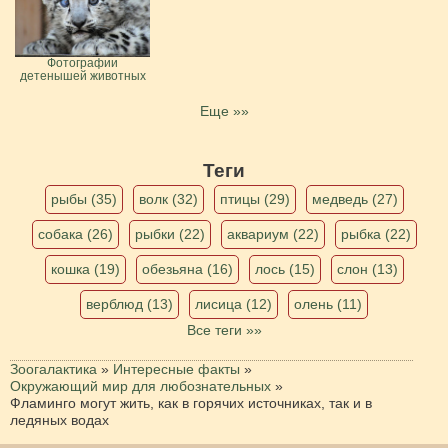
Фотографии
детенышей животных
Еще »»
Теги
рыбы (35)
волк (32)
птицы (29)
медведь (27)
собака (26)
рыбки (22)
аквариум (22)
рыбка (22)
кошка (19)
обезьяна (16)
лось (15)
слон (13)
верблюд (13)
лисица (12)
олень (11)
Все теги »»
Зоогалактика
»
Интересные факты
»
Окружающий мир для любознательных
»
Фламинго могут жить, как в горячих источниках, так и в
ледяных водах