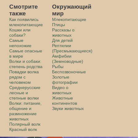
Смотрите
Окружающий
также
мир
Как появились
Млекопитающие
млекопитающие
Птицы
Кошки или
Рассказы о
собаки?
животных
Самые
Для детей
непохожие
Рептилии
Самые опасные
(Пресмыкающиеся)
в мире
Амфибии
Волки и собаки:
(Земноводные)
степень родства
Рыбы
Повадки волка
Беспозвоночные
рядом с
Золотые
человеком
фотографии
Среднерусские
Видео о
лесные и
животных
степные волки
Животные
Волки: питание,
континентов
общение и
Звуки животных
размножение
животных
Полярный волк
Красный волк