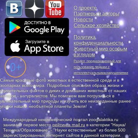
О проекте
Партнеры и авторы
Новости
Сельское хозяйство
Политика
конфиденциальности
Животный мир особым
взглядом
Раздел, предназначенный для
пользования людьми с
интеллектуальными нарушениями
Самые красивые фото животных в естественной среде и в
зоопарках всего мира. Подробные описания образа жизни и
удивительных фактов о диких и домашних животных от наших
авторов - натуралистов. Мы поможем вам погрузиться в
увлекательный мир природы и изучить все неизведанные ранее
уголки нашей необъятной планеты Земля!
Международный некоммерческий портал zoogalaktika.ru
занимает первое место
рейтинга mail.ru
в категории "Наука/
Техника/Образование" - "Науки естественные" из более 500
зарегистрированных интернет сайтов в данной категории.