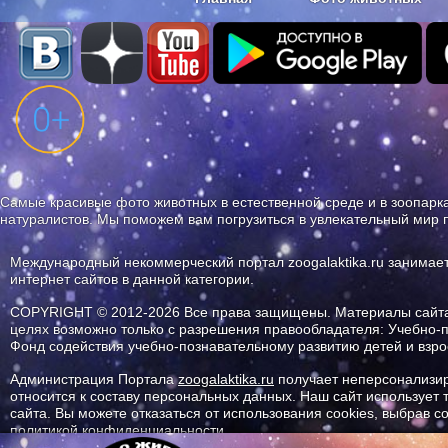
Наши приложения. Бесплатно и бе
Самые красивые фото животных в естественной среде и в зоопарка
натуралистов. Мы поможем вам погрузиться в увлекательный мир 
Международный некоммерческий портал zoogalaktika.ru занимае
интернет сайтов в данной категории.
COPYRIGHT © 2012-2026 Все права защищены. Материалы сайта 
целях возможно только с разрешения правообладателя: Учебно-
Фонд содействия учебно-познавательному развитию детей и вз
Администрация Портала
zoogalaktika.ru
получает неперсонализир
относится к составу персональных данных. Наш сайт использует
сайта. Вы можете отказаться от использования cookies, выбрав 
политикой конфиденциальности.