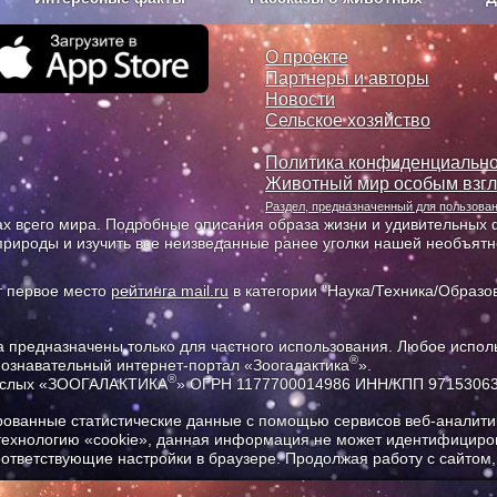
з рекламы
О проекте
О проекте
Партнеры и авторы
Новости
Сельское хозяйство
Политика конфиденциально
Животный мир особым взг
Раздел, предназначенный для пользов
х всего мира. Подробные описания образа жизни и удивительных ф
природы и изучить все неизведанные ранее уголки нашей необъят
т первое место
рейтинга mail.ru
в категории "Наука/Техника/Образов
предназначены только для частного использования. Любое исполь
®
познавательный интернет-портал «Зоогалактика
».
®
рослых «ЗООГАЛАКТИКА
» ОГРН 1177700014986 ИНН/КПП 9715306
ованные статистические данные с помощью сервисов веб-аналитик
 технологию «cookie», данная информация не может идентифициров
соответствующие настройки в браузере. Продолжая работу с сайтом