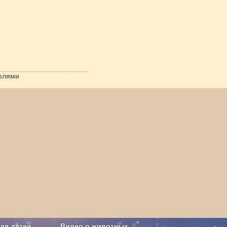
тюлями
ля детей
Видео о животных