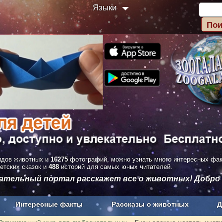
Языки
дов животных и
16275
фотографий, можно узнать много интересных фа
етских сказок и
488
историй для самых юных читателей.
вательный портал расскажет все о животных! Добро
Интересные факты
Рассказы о животных
Д
з рекламы
О проекте