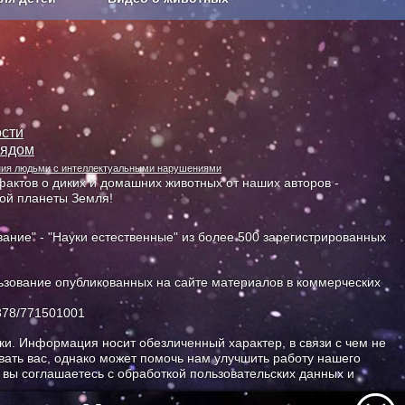
Сельское хозяйство
сти
лядом
ания людьми с интеллектуальными нарушениями
актов о диких и домашних животных от наших авторов -
ной планеты Земля!
ание" - "Науки естественные" из более 500 зарегистрированных
зование опубликованных на сайте материалов в коммерческих
378/771501001
и. Информация носит обезличенный характер, в связи с чем не
ать вас, однако может помочь нам улучшить работу нашего
, вы соглашаетесь с обработкой пользовательских данных и