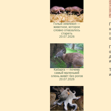
Г
Голый землекоп —
животное, которое
н
словно отказалось
т
стареть
20.07.2026
о
Г
о
д
и
Т
Кабарга — почему
самый маленький
и
олень живёт без рогов
20.07.2026