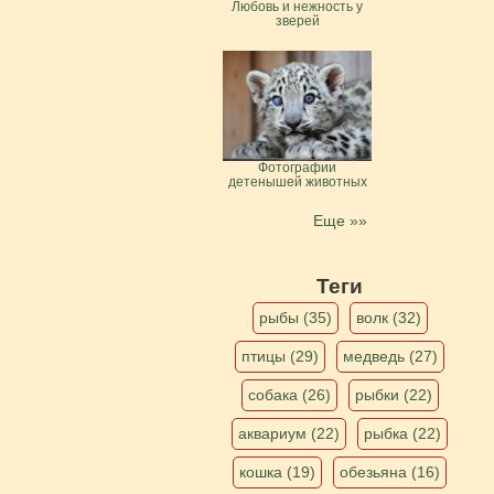
Любовь и нежность у
зверей
Фотографии
детенышей животных
Еще »»
Теги
рыбы (35)
волк (32)
птицы (29)
медведь (27)
собака (26)
рыбки (22)
аквариум (22)
рыбка (22)
кошка (19)
обезьяна (16)