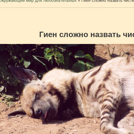
Окружающий мир для любознательных
»
Гиен сложно назвать чис
Гиен сложно назвать ч