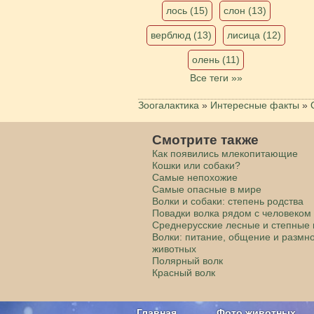
лось (15)
слон (13)
верблюд (13)
лисица (12)
олень (11)
Все теги »»
Зоогалактика
»
Интересные факты
»
Смотрите также
Как появились млекопитающие
Кошки или собаки?
Самые непохожие
Самые опасные в мире
Волки и собаки: степень родства
Повадки волка рядом с человеком
Среднерусские лесные и степные 
Волки: питание, общение и размн
животных
Полярный волк
Красный волк
Главная
Фото животных