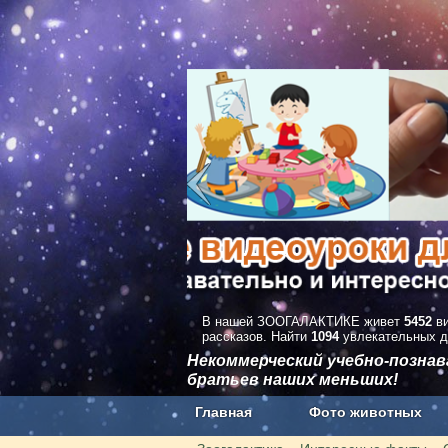
В нашей ЗООГАЛАКТИКЕ живет
5452
ви
рассказов. Найти
1094
увлекательных д
Некоммерческий учебно-позна
братьев наших меньших!
Главная
Фото животных
Наши приложения. Бесплатно и бе