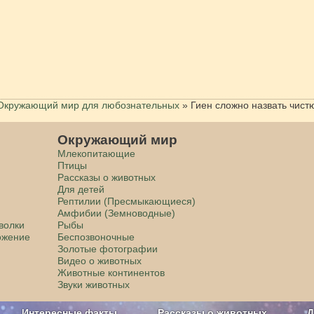
Окружающий мир для любознательных
»
Гиен сложно назвать чис
Окружающий мир
Млекопитающие
Птицы
Рассказы о животных
Для детей
Рептилии (Пресмыкающиеся)
Амфибии (Земноводные)
волки
Рыбы
ожение
Беспозвоночные
Золотые фотографии
Видео о животных
Животные континентов
Звуки животных
Интересные факты
Рассказы о животных
Д