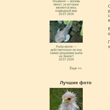
Осьминог — восемь
минут, за которые
О
меняется весь
р
подводный мир
20.07.2026
с
в
В
ш
П
п
Рыба-капля —
действительно ли она
самая уродливая рыба
на Земле?
20.07.2026
Еще »»
Лучшие фото