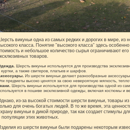
ерсть викуньи одна из самых редких и дорогих в мире, из 
ысокого класса. Понятие "высокого класса" здесь особенно
тоимость и небольшое количество сырья ограничивают его
ксклюзивных товаров.
дежда.
Шерсть викуньи используется для производства эксклюзивн
 куртки, а также свитеров, платьев и шарфов.
ксессуары.
Из шерсти викуньи делают разнообразные аксессуары,
ти предметы высоко ценятся за свою невероятную мягкость, теплот
кани.
Шерсть викуньи используется для производства одной из самы
спользуется в пошиве эксклюзивной одежды, включая костюмы и в
днако, из-за высокой стоимости шерсти викуньи, товары из 
олько для очень богатых людей. В то же время, эта ценност
храну викуньи в дикой природе, так как создает стимулы д
 популяции этих животных.
зделия из шерсти викуньи были подарены некоторым изве