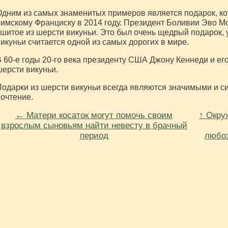
дним из самых знаменитых примеров является подарок, к
имскому Франциску в 2014 году. Президент Боливии Эво М
шитое из шерсти викуньи. Это был очень щедрый подарок, 
икуньи считается одной из самых дорогих в мире.
 60-е годы 20-го века президенту США Джону Кеннеди и ег
ерсти викуньи.
одарки из шерсти викуньи всегда являются значимыми и с
очтение.
← Матери косаток могут помочь своим
↑ Окр
взрослым сыновьям найти невесту в брачный
период
любо