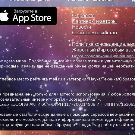
з рекламы
О проекте
О проекте
Партнеры и авторы
Новости
Сельское хозяйство
Политика конфиденциально
Животный мир особым взг
Раздел, предназначенный для пользов
х всего мира. Подробные описания образа жизни и удивительных ф
природы и изучить все неизведанные ранее уголки нашей необъят
т первое место
рейтинга mail.ru
в категории "Наука/Техника/Образов
предназначены только для частного использования. Любое исполь
®
познавательный интернет-портал «Зоогалактика
».
®
рослых «ЗООГАЛАКТИКА
» ОГРН 1177700014986 ИНН/КПП 9715306
ованные статистические данные с помощью сервисов веб-аналитик
 технологию «cookie», данная информация не может идентифициров
соответствующие настройки в браузере. Продолжая работу с сайтом