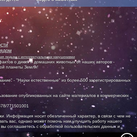
Сельское хозяйство
сти
лядом
ания людьми с интеллектуальными нарушениями
актов о диких и домашних животных от наших авторов -
ной планеты Земля!
ание" - "Науки естественные" из более 500 зарегистрированных
зование опубликованных на сайте материалов в коммерческих
378/771501001
и. Информация носит обезличенный характер, в связи с чем не
ать вас, однако может помочь нам улучшить работу нашего
, вы соглашаетесь с обработкой пользовательских данных и