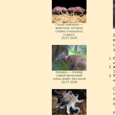
Голый землекоп —
животное, которое
словно отказалось
Ш
стареть
20.07.2026
в
с
э
О
и
А
Э
Кабарга — почему
Т
самый маленький
олень живёт без рогов
и
20.07.2026
О
т
о
о
И