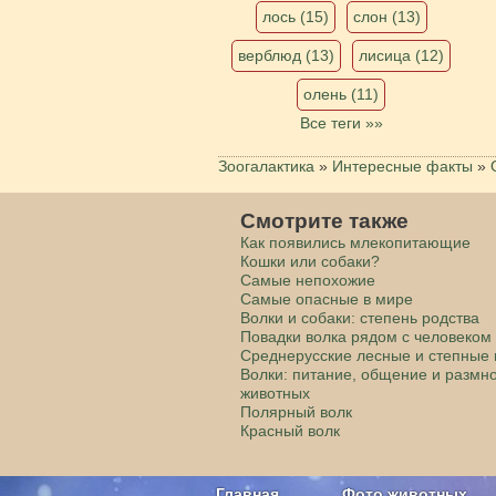
лось (15)
слон (13)
верблюд (13)
лисица (12)
олень (11)
Все теги »»
Зоогалактика
»
Интересные факты
»
Смотрите также
Как появились млекопитающие
Кошки или собаки?
Самые непохожие
Самые опасные в мире
Волки и собаки: степень родства
Повадки волка рядом с человеком
Среднерусские лесные и степные 
Волки: питание, общение и размн
животных
Полярный волк
Красный волк
Главная
Фото животных