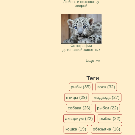
Любовь и нежность у
зверей
Фотографии
детенышей животных
Еще »»
Теги
рыбы (35)
волк (32)
птицы (29)
медведь (27)
собака (26)
рыбки (22)
аквариум (22)
рыбка (22)
кошка (19)
обезьяна (16)