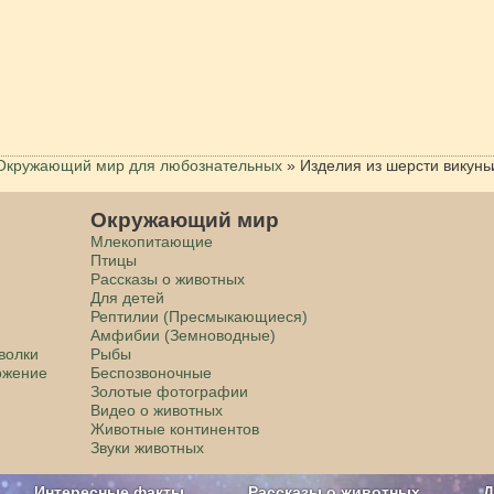
Окружающий мир для любознательных
»
Изделия из шерсти викунь
Окружающий мир
Млекопитающие
Птицы
Рассказы о животных
Для детей
Рептилии (Пресмыкающиеся)
Амфибии (Земноводные)
волки
Рыбы
ожение
Беспозвоночные
Золотые фотографии
Видео о животных
Животные континентов
Звуки животных
Интересные факты
Рассказы о животных
Д