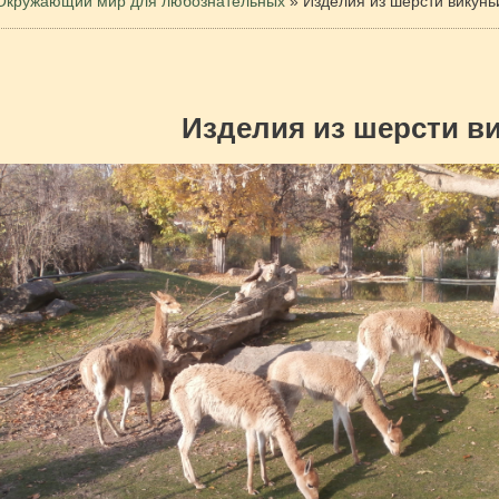
Окружающий мир для любознательных
»
Изделия из шерсти викунь
Изделия из шерсти в