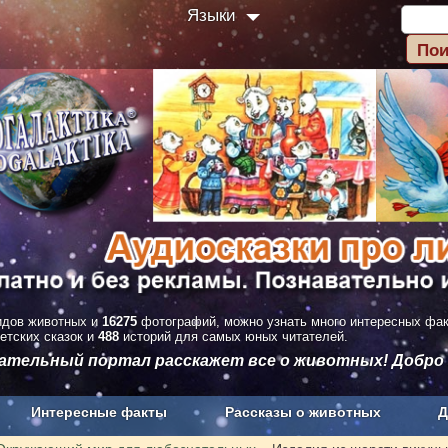
Языки
дов животных и
16275
фотографий, можно узнать много интересных фа
етских сказок и
488
историй для самых юных читателей.
вательный портал расскажет все о животных! Добро
Интересные факты
Рассказы о животных
Д
з рекламы
О проекте