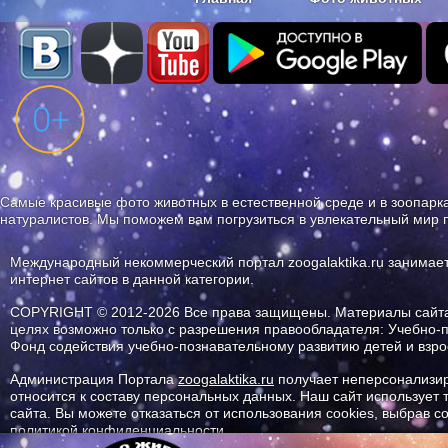
Наши приложения. Бесплатно и бе
Самые красивые фото животных в естественной среде и в зоопарка
натуралистов. Мы поможем вам погрузиться в увлекательный мир 
Международный некоммерческий портал zoogalaktika.ru занимае
интернет сайтов в данной категории.
COPYRIGHT © 2012-2026 Все права защищены. Материалы сайта 
целях возможно только с разрешения правообладателя: Учебно-
Фонд содействия учебно-познавательному развитию детей и вз
Администрация Портала
zoogalaktika.ru
получает неперсонализир
относится к составу персональных данных. Наш сайт использует
сайта. Вы можете отказаться от использования cookies, выбрав 
политикой конфиденциальности.