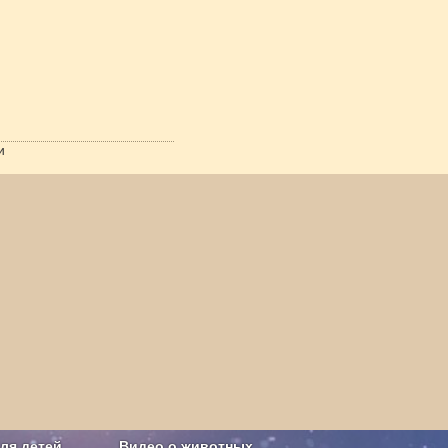
и
ля детей
Видео о животных