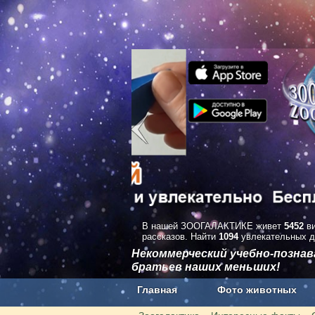
В нашей ЗООГАЛАКТИКЕ живет
5452
ви
рассказов. Найти
1094
увлекательных д
Некоммерческий учебно-позна
братьев наших меньших!
Главная
Фото животных
Наши приложения. Бесплатно и бе