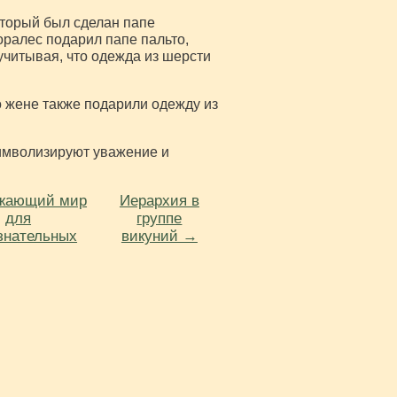
оторый был сделан папе
оралес подарил папе пальто,
учитывая, что одежда из шерсти
о жене также подарили одежду из
имволизируют уважение и
ужающий мир
Иерархия в
для
группе
знательных
викуний →