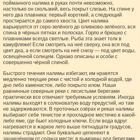
пойманного налима в руках почти невозможно,
настолько он скользкий, весь покрыт слизью. На спине у
него два плавника: первый короткий, а следующий
простирается до самого хвоста. Цвет налима
варьируется от серо-зелёного до оливково-зелёного, вся
спина в чёрных пятнах и полосках. Горло и брюшко с
плавниками всегда светлые. Рыба эта знает толк в
камуфляже! Если смотреть на неё сверху, она вся под
цвет дна, а если смотреть на неё снизу — под цвет воды,
освещённой солнцем. Однако описаны и особи с
совершенно чёрной спиной.
Быстрого течения налимы избегают, им нравятся
медленно текущие реки с чистой и холодной водой, где
дно либо каменистое, либо покрыто илом. Наши
равнинные северные реки с лесистыми берегами
практически все отвечают требуемым условиям. Иногда
налимы выходят в солоноватую воду предустий, но там
не задерживаются. В проточных озёрах и реках налимы
выбирают себе тенистое и прохладное местечко в какой-
либо яме, где бьют холодные ключи. Если вода вдруг
нагревается в жаркое лето выше пятнадцати градусов,
налимы страдают. Они буквально цепенеют в
защищённом от солнца месте: в вымоины под берегами,