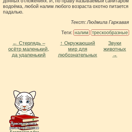
донных отложениях. И, по праву называемый санитаром
водоёма, любой налим любого возраста охотно питается
падалью.
Текст
: Людмила Гаркавая
Теги:
налим
трескообразные
← Стерлядь –
↑ Окружающий
Звуки
осётр маленький,
мир для
животных
да удаленький
любознательных
→
Бесплатно и без