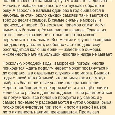
половой зрелости налимята, ну а что же это за добыча —
мелочь, и рыбаки чаще всего их отпускают обратно в
реку. А взрослые налимы один раз в год сбиваются в
небольшие стаи, около каждой самочки так и вьются от
трёх до десяти самцов. В самые сильные морозы и
происходит нерест. В несколько приёмов самки могут
выметать больше трёх миллионов икринок! Однако из
этого количества живое потомство потом можно
пересчитать по пальцам. Все мелкие и крупные хищники
поедают икру налима, особенно часто не дают ему
расплодиться колючие ерши — известные обжоры.
Численность налима большой никогда и нигде не бывает.
Поскольку холодной воды и морозной погоды иногда
приходится ждать подолгу, нерест может протянуться и
до февраля, а в отдельных случаях и до марта. Бывают
годы с такой тёплой зимой, что налимы так и не могут
выбрать благоприятные условия для размножения.
Нерест вообще может не произойти, и это ещё понизит
количество рыбы в данном водоёме. Если размножиться
не получилось, все половые продукты и у самок, и у
самцов понемногу рассасываются внутри брюшка, рыба
плохо себя чувствует при этом, и потом весной на всё
лето активность налима прекращается. Промысел