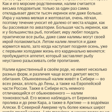
Как и его морские родственники, налим считается
весьма плодовитым: только за один раз самка
откладывает двести тысяч икринок или даже больше.
Икра у налима мелкая и желтоватая, очень лёгкая,
поэтому течение уносит её далеко от места кладки, как
бы рассеивая по акватории. Большая часть икринок, как
и у большинства рыб, погибает, икру любят поедать
практически все рыбы, даже сами налимы могут своей
икрой полакомиться. Летом налим ленится и даже
кормится мало, зато когда наступает поздняя осень, уже
с первыми холодами жизнь его кардинально меняется:
пробуждается аппетит, который заставляет рыбу
неустанно разыскивать себе пропитание.
Налим единственный в своём роде, но имеет несколько
разных форм, и различия чаще всего диктует место
обитания. Обыкновенный налим живёт в Сибири — во
всех реках, вплоть до Лены, а также на Европейской
части России. Также в Сибири есть немного
отличающийся от обыкновенного — налим
тонкохвостый. Его можно наблюдать от Берингова
пролива и до реки Кара, а также в Арктике — в водоёмах
Аляски. В Северной Америке чуть более южных широт