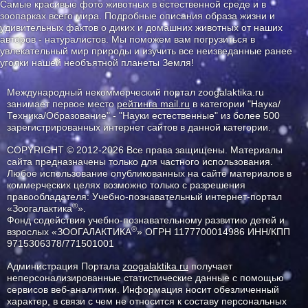
Самые красивые фото животных в естественной среде и в
зоопарках всего мира. Подробные описания образа жизни и
удивительных фактов о диких и домашних животных от наших
авторов - натуралистов. Мы поможем вам погрузиться в
увлекательный мир природы и изучить все неизведанные ранее
уголки нашей необъятной планеты Земля!
Международный некоммерческий портал zoogalaktika.ru
занимает первое место
рейтинга mail.ru
в категории "Наука/
Техника/Образование" - "Науки естественные" из более 500
зарегистрированных интернет сайтов в данной категории.
COPYRIGHT © 2012-2026 Все права защищены. Материалы
сайта предназначены только для частного использования.
Любое использование опубликованных на сайте материалов в
коммерческих целях возможно только с разрешения
правообладателя: Учебно-познавательный интернет-портал
®
«Зоогалактика
».
Фонд содействия учебно-познавательному развитию детей и
®
взрослых «ЗООГАЛАКТИКА
» ОГРН 1177700014986 ИНН/КПП
9715306378/771501001
Администрация Портала
zoogalaktika.ru
получает
неперсонализированные статистические данные с помощью
сервисов веб-аналитики. Информация носит обезличенный
характер, в связи с чем не относится к составу персональных