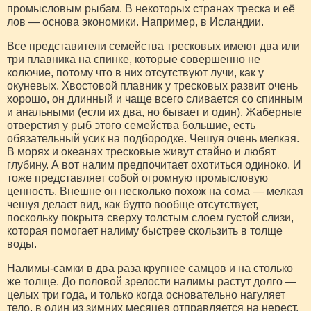
промысловым рыбам. В некоторых странах треска и её
лов — основа экономики. Например, в Исландии.
Все представители семейства тресковых имеют два или
три плавника на спинке, которые совершенно не
колючие, потому что в них отсутствуют лучи, как у
окуневых. Хвостовой плавник у тресковых развит очень
хорошо, он длинный и чаще всего сливается со спинным
и анальными (если их два, но бывает и один). Жаберные
отверстия у рыб этого семейства большие, есть
обязательный усик на подбородке. Чешуя очень мелкая.
В морях и океанах тресковые живут стайно и любят
глубину. А вот налим предпочитает охотиться одиноко. И
тоже представляет собой огромную промысловую
ценность. Внешне он несколько похож на сома — мелкая
чешуя делает вид, как будто вообще отсутствует,
поскольку покрыта сверху толстым слоем густой слизи,
которая помогает налиму быстрее скользить в толще
воды.
Налимы-самки в два раза крупнее самцов и на столько
же толще. До половой зрелости налимы растут долго —
целых три года, и только когда основательно нагуляет
тело, в один из зимних месяцев отправляется на нерест.