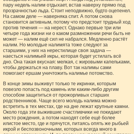
пару недель налим отдыхает, встав наверху прямо под
прозрачностью льда. Стоит неподвижно, будто оцепенел.
На самом деле — наверняка спит. А потом снова
становится активным, потому что предстоит трудный ход
против течения — на нерест. Однако первые три или
четыре года жизни ни о каком размножении речи быть не
может — налим ещё сил не набрался. Медленно растёт
налим. Но молодые налимята тоже следуют за
старшими, у них на нерестилище своя задача —
наесться налимьей икры, которая будет устилать всё
дно. Она такая вкусная: мелкая, с жировыми капельками,
чтобы держаться на плаву. Вот так налимы сами
помогают ершам уничтожить налимье потомство.
В конце зимы выживут только те икринки, которым
повезло попасть под камень или каким-либо другим
способом защититься от прожорливых старших
родственников. Чаще всего молодь налима можно
встретить в тех местах, где на дне лежат крупные камни.
Около года эти выжившие счастливчики не покидают
место рождения, а потом находят себе ещё более
илистое место, где и прячутся, питаясь опять же рыбьей
икрой и беспозвоночными, которых всегда много в