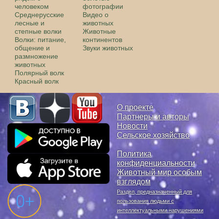
человеком
фотографии
Среднерусские
Видео о
лесные и
животных
степные волки
Животные
Волки: питание,
континентов
общение и
Звуки животных
размножение
животных
Полярный волк
Красный волк
О проекте
Партнеры и авторы
Новости
Сельское хозяйство
Политика
конфиденциальности
Животный мир особым
взглядом
Раздел, предназначенный для
пользования людьми с
интеллектуальными нарушениями