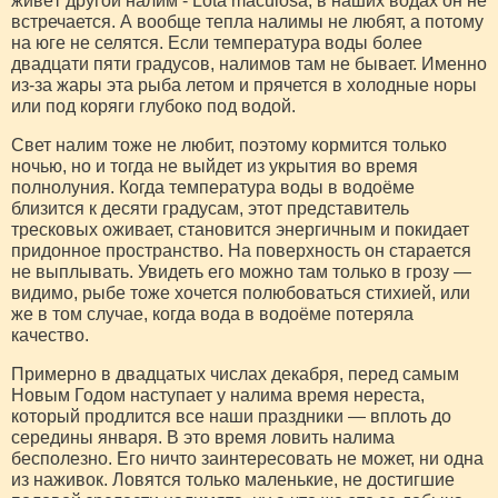
живёт другой налим - Lota maculosa, в наших водах он не
встречается. А вообще тепла налимы не любят, а потому
на юге не селятся. Если температура воды более
двадцати пяти градусов, налимов там не бывает. Именно
из-за жары эта рыба летом и прячется в холодные норы
или под коряги глубоко под водой.
Свет налим тоже не любит, поэтому кормится только
ночью, но и тогда не выйдет из укрытия во время
полнолуния. Когда температура воды в водоёме
близится к десяти градусам, этот представитель
тресковых оживает, становится энергичным и покидает
придонное пространство. На поверхность он старается
не выплывать. Увидеть его можно там только в грозу —
видимо, рыбе тоже хочется полюбоваться стихией, или
же в том случае, когда вода в водоёме потеряла
качество.
Примерно в двадцатых числах декабря, перед самым
Новым Годом наступает у налима время нереста,
который продлится все наши праздники — вплоть до
середины января. В это время ловить налима
бесполезно. Его ничто заинтересовать не может, ни одна
из наживок. Ловятся только маленькие, не достигшие