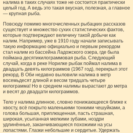
налима в таких случаях тоже не состоится практически
целый год. А ведь это такая вкусная, полезная, а главное
— крупная рыба.
Повсюду помимо многочисленных рыбацких рассказов
существует и множество сухих статистических фактов,
которые подтверждают величину такой добычи как
налим. Например, уже в 1910 году начали записывать
такую информацию официально и первым рекордом
стал налим из бассейна Ладожского озера, где была
поймана десятикилограммовая рыба. Следующий
случай, когда в реке Норилке рыбак поймал налима в
двадцать девять килограммов (1967 год), перекрыл этот
рекорд. В Оби недавно выловили налима в метр
восемьдесят длиной и весом тридцать четыре
килограмма! Но в среднем налимы вырастают до метра
и весят до двадцати килограммов.
Тело у налима длинное, словно понижающееся ближе к
хвосту, всё покрыто маленькими тонкими чешуйками, а
голова большая, приплющенная, пасть страшная,
широкая, усыпанная мелкими зубами, ноздри
удлинённые, заканчивающиеся похожими на усы
лопастями. Глазки небольшие и сердитые. Удержать