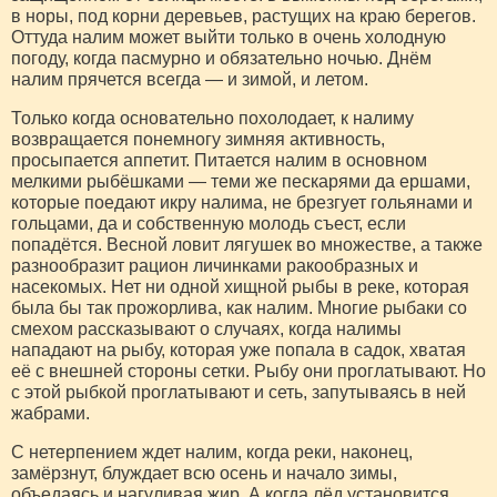
в норы, под корни деревьев, растущих на краю берегов.
Оттуда налим может выйти только в очень холодную
погоду, когда пасмурно и обязательно ночью. Днём
налим прячется всегда — и зимой, и летом.
Только когда основательно похолодает, к налиму
возвращается понемногу зимняя активность,
просыпается аппетит. Питается налим в основном
мелкими рыбёшками — теми же пескарями да ершами,
которые поедают икру налима, не брезгует гольянами и
гольцами, да и собственную молодь съест, если
попадётся. Весной ловит лягушек во множестве, а также
разнообразит рацион личинками ракообразных и
насекомых. Нет ни одной хищной рыбы в реке, которая
была бы так прожорлива, как налим. Многие рыбаки со
смехом рассказывают о случаях, когда налимы
нападают на рыбу, которая уже попала в садок, хватая
её с внешней стороны сетки. Рыбу они проглатывают. Но
с этой рыбкой проглатывают и сеть, запутываясь в ней
жабрами.
С нетерпением ждет налим, когда реки, наконец,
замёрзнут, блуждает всю осень и начало зимы,
объедаясь и нагуливая жир. А когда лёд установится,