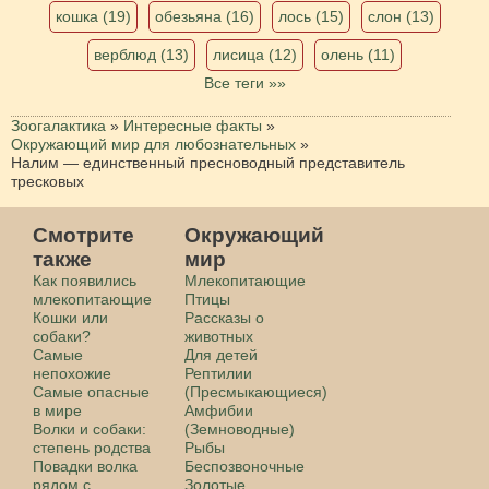
кошка (19)
обезьяна (16)
лось (15)
слон (13)
верблюд (13)
лисица (12)
олень (11)
Все теги »»
Зоогалактика
»
Интересные факты
»
Окружающий мир для любознательных
»
Налим — единственный пресноводный представитель
тресковых
Смотрите
Окружающий
также
мир
Как появились
Млекопитающие
млекопитающие
Птицы
Кошки или
Рассказы о
собаки?
животных
Самые
Для детей
непохожие
Рептилии
Самые опасные
(Пресмыкающиеся)
в мире
Амфибии
Волки и собаки:
(Земноводные)
степень родства
Рыбы
Повадки волка
Беспозвоночные
рядом с
Золотые