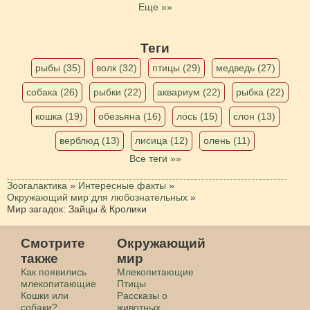
Еще »»
Теги
рыбы (35)
волк (32)
птицы (29)
медведь (27)
собака (26)
рыбки (22)
аквариум (22)
рыбка (22)
кошка (19)
обезьяна (16)
лось (15)
слон (13)
верблюд (13)
лисица (12)
олень (11)
Все теги »»
Зоогалактика
»
Интересные факты
»
Окружающий мир для любознательных
»
Мир загадок: Зайцы & Кролики
Смотрите
Окружающий
также
мир
Как появились
Млекопитающие
млекопитающие
Птицы
Кошки или
Рассказы о
собаки?
животных