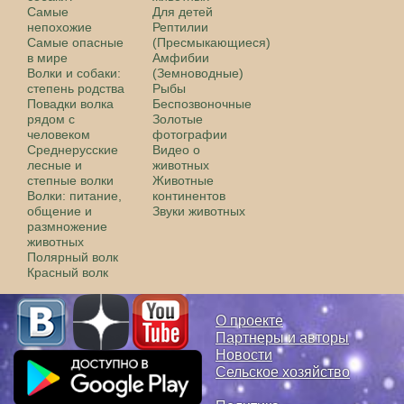
Самые
Для детей
непохожие
Рептилии
Самые опасные
(Пресмыкающиеся)
в мире
Амфибии
Волки и собаки:
(Земноводные)
степень родства
Рыбы
Повадки волка
Беспозвоночные
рядом с
Золотые
человеком
фотографии
Среднерусские
Видео о
лесные и
животных
степные волки
Животные
Волки: питание,
континентов
общение и
Звуки животных
размножение
животных
Полярный волк
Красный волк
О проекте
Партнеры и авторы
Новости
Сельское хозяйство