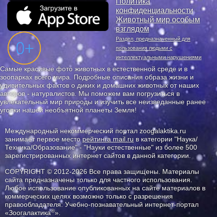
Политика
конфиденциальности
Животный мир особым
взглядом
Раздел, предназначенный для
пользования людьми с
интеллектуальными нарушениями
Самые красивые фото животных в естественной среде и в
зоопарках всего мира. Подробные описания образа жизни и
удивительных фактов о диких и домашних животных от наших
авторов - натуралистов. Мы поможем вам погрузиться в
увлекательный мир природы и изучить все неизведанные ранее
уголки нашей необъятной планеты Земля!
Международный некоммерческий портал zoogalaktika.ru
занимает первое место
рейтинга mail.ru
в категории "Наука/
Техника/Образование" - "Науки естественные" из более 500
зарегистрированных интернет сайтов в данной категории.
COPYRIGHT © 2012-2026 Все права защищены. Материалы
сайта предназначены только для частного использования.
Любое использование опубликованных на сайте материалов в
коммерческих целях возможно только с разрешения
правообладателя: Учебно-познавательный интернет-портал
®
«Зоогалактика
».