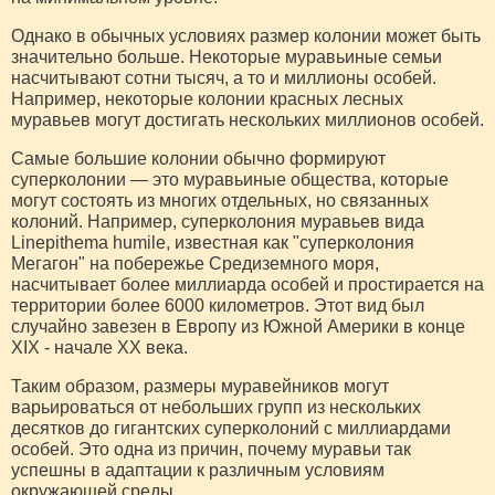
Однако в обычных условиях размер колонии может быть
значительно больше. Некоторые муравьиные семьи
насчитывают сотни тысяч, а то и миллионы особей.
Например, некоторые колонии красных лесных
муравьев могут достигать нескольких миллионов особей.
Самые большие колонии обычно формируют
суперколонии — это муравьиные общества, которые
могут состоять из многих отдельных, но связанных
колоний. Например, суперколония муравьев вида
Linepithema humile, известная как "суперколония
Мегагон" на побережье Средиземного моря,
насчитывает более миллиарда особей и простирается на
территории более 6000 километров. Этот вид был
случайно завезен в Европу из Южной Америки в конце
XIX - начале XX века.
Таким образом, размеры муравейников могут
варьироваться от небольших групп из нескольких
десятков до гигантских суперколоний с миллиардами
особей. Это одна из причин, почему муравьи так
успешны в адаптации к различным условиям
окружающей среды.