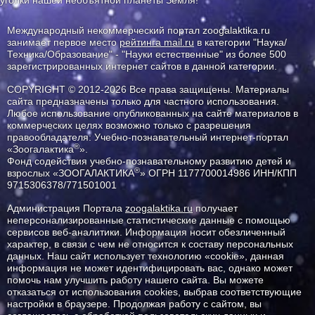
уголки нашей необъятной планеты Земля!
Международный некоммерческий портал zoogalaktika.ru
занимает первое место
рейтинга mail.ru
в категории "Наука/
Техника/Образование" - "Науки естественные" из более 500
зарегистрированных интернет сайтов в данной категории.
COPYRIGHT © 2012-2026 Все права защищены. Материалы
сайта предназначены только для частного использования.
Любое использование опубликованных на сайте материалов в
коммерческих целях возможно только с разрешения
правообладателя: Учебно-познавательный интернет-портал
®
«Зоогалактика
».
Фонд содействия учебно-познавательному развитию детей и
®
взрослых «ЗООГАЛАКТИКА
» ОГРН 1177700014986 ИНН/КПП
9715306378/771501001
Администрация Портала
zoogalaktika.ru
получает
неперсонализированные статистические данные с помощью
сервисов веб-аналитики. Информация носит обезличенный
характер, в связи с чем не относится к составу персональных
данных. Наш сайт использует технологию «cookie», данная
информация не может идентифицировать вас, однако может
помочь нам улучшить работу нашего сайта. Вы можете
отказаться от использования cookies, выбрав соответствующие
настройки в браузере. Продолжая работу с сайтом, вы