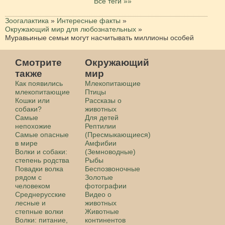
Все теги »»
Зоогалактика
»
Интересные факты
»
Окружающий мир для любознательных
»
Муравьиные семьи могут насчитывать миллионы особей
Смотрите
Окружающий
также
мир
Как появились
Млекопитающие
млекопитающие
Птицы
Кошки или
Рассказы о
собаки?
животных
Самые
Для детей
непохожие
Рептилии
Самые опасные
(Пресмыкающиеся)
в мире
Амфибии
Волки и собаки:
(Земноводные)
степень родства
Рыбы
Повадки волка
Беспозвоночные
рядом с
Золотые
человеком
фотографии
Среднерусские
Видео о
лесные и
животных
степные волки
Животные
Волки: питание,
континентов