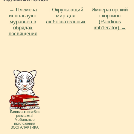
← Племена
↑ Окружающий
Императорский
используют
мир для
скорпион
муравьев в
любознательных
(Pandinus
обрядах
imh1erator) →
посвящения
Бесплатно и без
рекламы!
Мобильные
приложения
ЗООГАЛАКТИКА