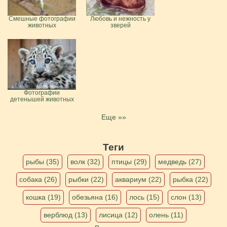
Смешные фотографии
Любовь и нежность у
животных
зверей
Фотографии
детенышей животных
Еще »»
Теги
рыбы (35)
волк (32)
птицы (29)
медведь (27)
собака (26)
рыбки (22)
аквариум (22)
рыбка (22)
кошка (19)
обезьяна (16)
лось (15)
слон (13)
верблюд (13)
лисица (12)
олень (11)