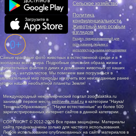
Сельское хозяйство
Политика
конфиденциальности
Животный мир особым
взглядом
Раздел, предназначенный для
пользования людьми с
интеллектуальными нарушениями
Самые красивые фото животных в естественной среде и в
зоопарках всего мира. Подробные описания образа жизни и
удивительных фактов о диких и домашних животных от наших
авторов - натуралистов. Мы поможем вам погрузиться в
увлекательный мир природы и изучить все неизведанные ранее
уголки нашей необъятной планеты Земля!
Международный некоммерческий портал zoogalaktika.ru
занимает первое место
рейтинга mail.ru
в категории "Наука/
Техника/Образование" - "Науки естественные" из более 500
зарегистрированных интернет сайтов в данной категории.
COPYRIGHT © 2012-2026 Все права защищены. Материалы
сайта предназначены только для частного использования.
Любое использование опубликованных на сайте материалов в