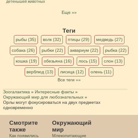
детенышей животных
Еще »»
Теги
рыбы (35)
волк (32)
птицы (29)
медведь (27)
собака (26)
рыбки (22)
аквариум (22)
рыбка (22)
кошка (19)
обезьяна (16)
лось (15)
слон (13)
верблюд (13)
лисица (12)
олень (11)
Все теги »»
Зоогалактика
»
Интересные факты
»
Окружающий мир для любознательных
»
Орлы могут фокусироваться на двух предметах
одновременно
Смотрите
Окружающий
также
мир
Как появились
Млекопитающие