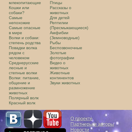
млекопитающие
Птицы
Кошки или
Рассказы о
собаки?
животных
Самые
Для детей
непохожие
Рептилии
Самые опасные
(Пресмыкающиеся)
в мире
Амфибии
Волки и собаки:
(Земноводные)
степень родства
Рыбы
Повадки волка
Беспозвоночные
рядом с
Золотые
человеком
фотографии
Среднерусские
Видео о
лесные и
животных
степные волки
Животные
Волки: питание,
континентов
общение и
Звуки животных
размножение
животных
Полярный волк
Красный волк
О проекте
Партнеры и авторы
Новости