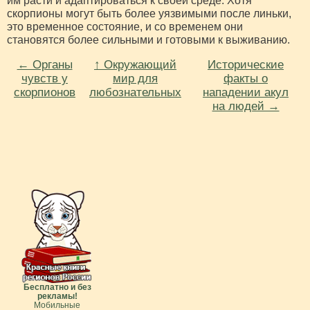
им расти и адаптироваться к своей среде. Хотя
скорпионы могут быть более уязвимыми после линьки,
это временное состояние, и со временем они
становятся более сильными и готовыми к выживанию.
← Органы
↑ Окружающий
Исторические
чувств у
мир для
факты о
скорпионов
любознательных
нападении акул
на людей →
Бесплатно и без
рекламы!
Мобильные