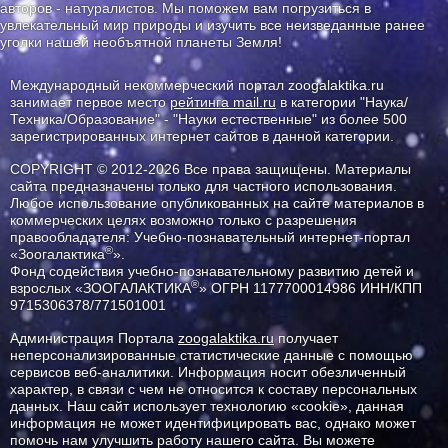
авторов - натуралистов. Мы поможем вам погрузиться в
увлекательный мир природы и изучить все неизведанные ранее
уголки нашей необъятной планеты Земля!
Международный некоммерческий портал zoogalaktika.ru
занимает первое место
рейтинга mail.ru
в категории "Наука/
Техника/Образование" - "Науки естественные" из более 500
зарегистрированных интернет сайтов в данной категории.
COPYRIGHT © 2012-2026 Все права защищены. Материалы
сайта предназначены только для частного использования.
Любое использование опубликованных на сайте материалов в
коммерческих целях возможно только с разрешения
правообладателя: Учебно-познавательный интернет-портал
®
«Зоогалактика
».
Фонд содействия учебно-познавательному развитию детей и
®
взрослых «ЗООГАЛАКТИКА
» ОГРН 1177700014986 ИНН/КПП
9715306378/771501001
Администрация Портала
zoogalaktika.ru
получает
неперсонализированные статистические данные с помощью
сервисов веб-аналитики. Информация носит обезличенный
характер, в связи с чем не относится к составу персональных
данных. Наш сайт использует технологию «cookie», данная
информация не может идентифицировать вас, однако может
помочь нам улучшить работу нашего сайта. Вы можете