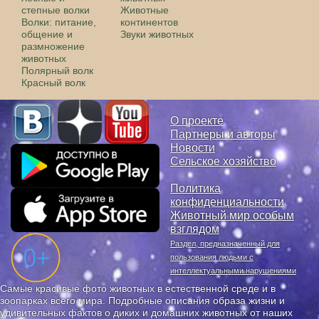
степные волки
Животные
Волки: питание,
континентов
общение и
Звуки животных
размножение
животных
Полярный волк
Красный волк
О проекте
Партнеры и авторы
Новости
Сельское хозяйство
Политика
конфиденциальности
Животный мир особым
взглядом
Раздел, предназначенный для
пользования людьми с
интеллектуальными нарушениями
Самые красивые фото животных в естественной среде и в
зоопарках всего мира. Подробные описания образа жизни и
удивительных фактов о диких и домашних животных от наших