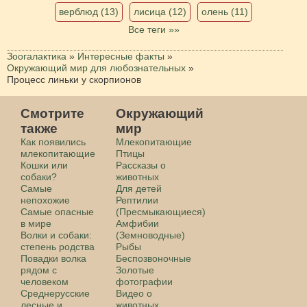
верблюд (13)
лисица (12)
олень (11)
Все теги »»
Зоогалактика
»
Интересные факты
»
Окружающий мир для любознательных
»
Процесс линьки у скорпионов
Смотрите
Окружающий
также
мир
Как появились
Млекопитающие
млекопитающие
Птицы
Кошки или
Рассказы о
собаки?
животных
Самые
Для детей
непохожие
Рептилии
Самые опасные
(Пресмыкающиеся)
в мире
Амфибии
Волки и собаки:
(Земноводные)
степень родства
Рыбы
Повадки волка
Беспозвоночные
рядом с
Золотые
человеком
фотографии
Среднерусские
Видео о
лесные и
животных