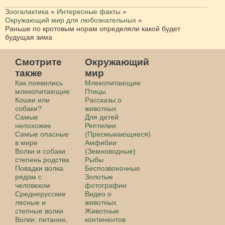
Зоогалактика
»
Интересные факты
»
Окружающий мир для любознательных
»
Раньше по кротовым норам определяли какой будет
будущая зима
Смотрите
Окружающий
также
мир
Как появились
Млекопитающие
млекопитающие
Птицы
Кошки или
Рассказы о
собаки?
животных
Самые
Для детей
непохожие
Рептилии
Самые опасные
(Пресмыкающиеся)
в мире
Амфибии
Волки и собаки:
(Земноводные)
степень родства
Рыбы
Повадки волка
Беспозвоночные
рядом с
Золотые
человеком
фотографии
Среднерусские
Видео о
лесные и
животных
степные волки
Животные
Волки: питание,
континентов