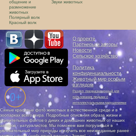
общение и
Звуки животных
размножение
животных
Полярный волк
Красный волк
О проекте
Партнеры и авторы
Новости
Сельское хозяйство
Политика
конфиденциальности
Животный мир особым
взглядом
Раздел, предназначенный для
пользования людьми с
интеллектуальными нарушениями
Самые красивые фото животных в естественной среде и в
зоопарках всего мира. Подробные описания образа жизни и
удивительных фактов о диких и домашних животных от наших
авторов - натуралистов. Мы поможем вам погрузиться в
увлекательный мир природы и изучить все неизведанные ранее
уголки нашей необъятной планеты Земля!