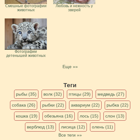
Смешные фотографии
Любовь и нежность у
животных
зверей
Фотографии
детенышей животных
Еще »»
Теги
рыбы (35)
волк (32)
птицы (29)
медведь (27)
собака (26)
рыбки (22)
аквариум (22)
рыбка (22)
кошка (19)
обезьяна (16)
лось (15)
слон (13)
верблюд (13)
лисица (12)
олень (11)
Все теги »»