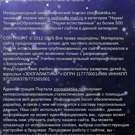
Международный некоммерческий портал zoogalaktika.ru
занимает первое место
рейтинга mail.ru
в категории "Наука/
Техника/Образование" - "Науки естественные" из более 500
зарегистрированных интернет сайтов в данной категории.
COPYRIGHT © 2012-2026 Все права защищены. Материалы
сайта предназначены только для частного использования.
Любое использование опубликованных на сайте материалов в
коммерческих целях возможно только с разрешения
правообладателя: Учебно-познавательный интернет-портал
®
«Зоогалактика
».
Фонд содействия учебно-познавательному развитию детей и
®
взрослых «ЗООГАЛАКТИКА
» ОГРН 1177700014986 ИНН/КПП
9715306378/771501001
Администрация Портала
zoogalaktika.ru
получает
неперсонализированные статистические данные с помощью
сервисов веб-аналитики. Информация носит обезличенный
характер, в связи с чем не относится к составу персональных
данных. Наш сайт использует технологию «cookie», данная
информация не может идентифицировать вас, однако может
помочь нам улучшить работу нашего сайта. Вы можете
отказаться от использования cookies, выбрав соответствующие
настройки в браузере. Продолжая работу с сайтом, вы