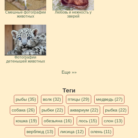
Смешные фотографии
Любовь и нежность у
животных
зверей
Фотографии
детенышей животных
Еще »»
Теги
рыбы (35)
волк (32)
птицы (29)
медведь (27)
собака (26)
рыбки (22)
аквариум (22)
рыбка (22)
кошка (19)
обезьяна (16)
лось (15)
слон (13)
верблюд (13)
лисица (12)
олень (11)