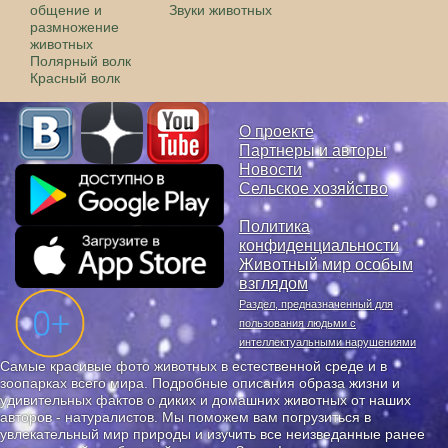
общение и
Звуки животных
размножение
животных
Полярный волк
Красный волк
О проекте
Партнеры и авторы
Новости
Сельское хозяйство
Политика
конфиденциальности
Животный мир особым
взглядом
Раздел, предназначенный для
пользования людьми с
интеллектуальными нарушениями
Самые красивые фото животных в естественной среде и в
зоопарках всего мира. Подробные описания образа жизни и
удивительных фактов о диких и домашних животных от наших
авторов - натуралистов. Мы поможем вам погрузиться в
увлекательный мир природы и изучить все неизведанные ранее