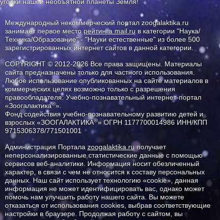
уголки нашей необъятной планеты Земля!
Международный некоммерческий портал zoogalaktika.ru
занимает первое место
рейтинга mail.ru
в категории "Наука/
Техника/Образование" - "Науки естественные" из более 500
зарегистрированных интернет сайтов в данной категории.
COPYRIGHT © 2012-2026 Все права защищены. Материалы
сайта предназначены только для частного использования.
Любое использование опубликованных на сайте материалов в
коммерческих целях возможно только с разрешения
правообладателя: Учебно-познавательный интернет-портал
®
«Зоогалактика
».
Фонд содействия учебно-познавательному развитию детей и
®
взрослых «ЗООГАЛАКТИКА
» ОГРН 1177700014986 ИНН/КПП
9715306378/771501001
Администрация Портала
zoogalaktika.ru
получает
неперсонализированные статистические данные с помощью
сервисов веб-аналитики. Информация носит обезличенный
характер, в связи с чем не относится к составу персональных
данных. Наш сайт использует технологию «cookie», данная
информация не может идентифицировать вас, однако может
помочь нам улучшить работу нашего сайта. Вы можете
отказаться от использования cookies, выбрав соответствующие
настройки в браузере. Продолжая работу с сайтом, вы