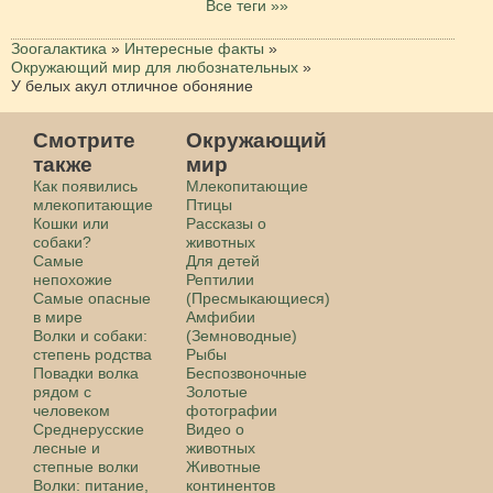
Все теги »»
Зоогалактика
»
Интересные факты
»
Окружающий мир для любознательных
»
У белых акул отличное обоняние
Смотрите
Окружающий
также
мир
Как появились
Млекопитающие
млекопитающие
Птицы
Кошки или
Рассказы о
собаки?
животных
Самые
Для детей
непохожие
Рептилии
Самые опасные
(Пресмыкающиеся)
в мире
Амфибии
Волки и собаки:
(Земноводные)
степень родства
Рыбы
Повадки волка
Беспозвоночные
рядом с
Золотые
человеком
фотографии
Среднерусские
Видео о
лесные и
животных
степные волки
Животные
Волки: питание,
континентов