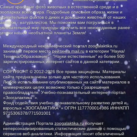
Самые красивые фото животных в естественной среде и в
зоопарках всего мира. Подробные описания образа жизни и
удивительных фактов о диких и домашних животных от наших
авторов - натуралистов. Мы поможем вам погрузиться в
увлекательный мир природы и изучить все неизведанные ранее
уголки нашей необъятной планеты Земля!
Международный некоммерческий портал zoogalaktika.ru
занимает первое место
рейтинга mail.ru
в категории "Наука/
Техника/Образование" - "Науки естественные" из более 500
зарегистрированных интернет сайтов в данной категории.
COPYRIGHT © 2012-2026 Все права защищены. Материалы
сайта предназначены только для частного использования.
Любое использование опубликованных на сайте материалов в
коммерческих целях возможно только с разрешения
правообладателя: Учебно-познавательный интернет-портал
®
«Зоогалактика
».
Фонд содействия учебно-познавательному развитию детей и
®
взрослых «ЗООГАЛАКТИКА
» ОГРН 1177700014986 ИНН/КПП
9715306378/771501001
Администрация Портала
zoogalaktika.ru
получает
неперсонализированные статистические данные с помощью
сервисов веб-аналитики. Информация носит обезличенный