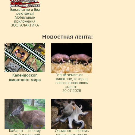
Бесплатно и без
рекламы!
Мобильные
приложения
ЗООГАЛАКТИКА
Новостная лента:
Калейдоскоп
Голый землекоп —
животное, которое
животного мира
словно отказалось
стареть
20.07.2026
Кабарга — почему
Осьминог — восемь
самый маленький
минут, за которые