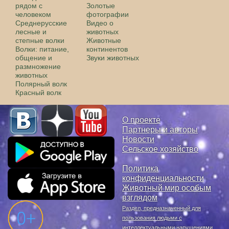
рядом с
Золотые
человеком
фотографии
Среднерусские
Видео о
лесные и
животных
степные волки
Животные
Волки: питание,
континентов
общение и
Звуки животных
размножение
животных
Полярный волк
Красный волк
О проекте
Партнеры и авторы
Новости
Сельское хозяйство
Политика
конфиденциальности
Животный мир особым
взглядом
Раздел, предназначенный для
пользования людьми с
интеллектуальными нарушениями