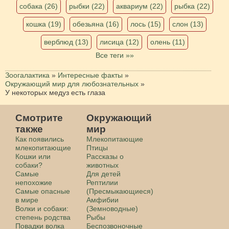
собака (26)
рыбки (22)
аквариум (22)
рыбка (22)
кошка (19)
обезьяна (16)
лось (15)
слон (13)
верблюд (13)
лисица (12)
олень (11)
Все теги »»
Зоогалактика
»
Интересные факты
»
Окружающий мир для любознательных
»
У некоторых медуз есть глаза
Смотрите
Окружающий
также
мир
Как появились
Млекопитающие
млекопитающие
Птицы
Кошки или
Рассказы о
собаки?
животных
Самые
Для детей
непохожие
Рептилии
Самые опасные
(Пресмыкающиеся)
в мире
Амфибии
Волки и собаки:
(Земноводные)
степень родства
Рыбы
Повадки волка
Беспозвоночные