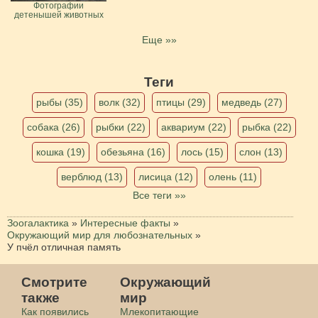
Фотографии
детенышей животных
Еще »»
Теги
рыбы (35)
волк (32)
птицы (29)
медведь (27)
собака (26)
рыбки (22)
аквариум (22)
рыбка (22)
кошка (19)
обезьяна (16)
лось (15)
слон (13)
верблюд (13)
лисица (12)
олень (11)
Все теги »»
Зоогалактика
»
Интересные факты
»
Окружающий мир для любознательных
»
У пчёл отличная память
Смотрите
Окружающий
также
мир
Как появились
Млекопитающие