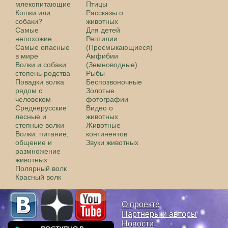
млекопитающие
Птицы
Кошки или
Рассказы о
собаки?
животных
Самые
Для детей
непохожие
Рептилии
Самые опасные
(Пресмыкающиеся)
в мире
Амфибии
Волки и собаки:
(Земноводные)
степень родства
Рыбы
Повадки волка
Беспозвоночные
рядом с
Золотые
человеком
фотографии
Среднерусские
Видео о
лесные и
животных
степные волки
Животные
Волки: питание,
континентов
общение и
Звуки животных
размножение
животных
Полярный волк
Красный волк
О проекте
Партнеры и авторы
Новости