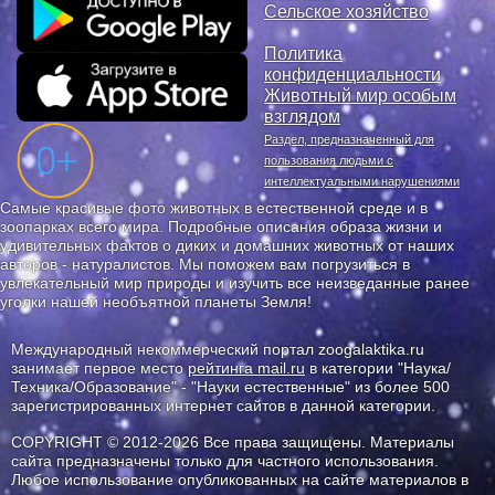
Сельское хозяйство
Политика
конфиденциальности
Животный мир особым
взглядом
Раздел, предназначенный для
пользования людьми с
интеллектуальными нарушениями
Самые красивые фото животных в естественной среде и в
зоопарках всего мира. Подробные описания образа жизни и
удивительных фактов о диких и домашних животных от наших
авторов - натуралистов. Мы поможем вам погрузиться в
увлекательный мир природы и изучить все неизведанные ранее
уголки нашей необъятной планеты Земля!
Международный некоммерческий портал zoogalaktika.ru
занимает первое место
рейтинга mail.ru
в категории "Наука/
Техника/Образование" - "Науки естественные" из более 500
зарегистрированных интернет сайтов в данной категории.
COPYRIGHT © 2012-2026 Все права защищены. Материалы
сайта предназначены только для частного использования.
Любое использование опубликованных на сайте материалов в