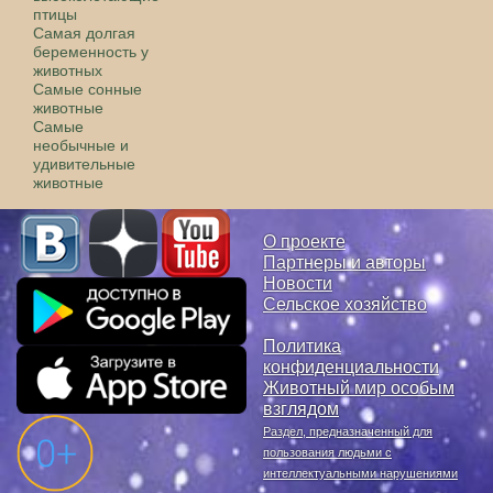
птицы
Самая долгая
беременность у
животных
Самые сонные
животные
Самые
необычные и
удивительные
животные
О проекте
Партнеры и авторы
Новости
Сельское хозяйство
Политика
конфиденциальности
Животный мир особым
взглядом
Раздел, предназначенный для
пользования людьми с
интеллектуальными нарушениями