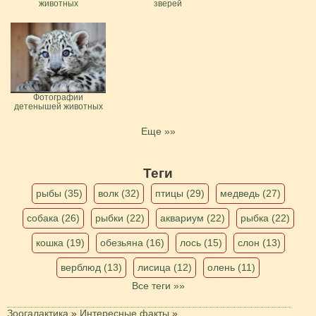
животных
зверей
Фотографии
детенышей животных
Еще »»
Теги
рыбы (35)
волк (32)
птицы (29)
медведь (27)
собака (26)
рыбки (22)
аквариум (22)
рыбка (22)
кошка (19)
обезьяна (16)
лось (15)
слон (13)
верблюд (13)
лисица (12)
олень (11)
Все теги »»
Зоогалактика
»
Интересные факты
»