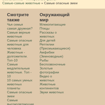
Самые-самые животные
»
Самые опасные змеи
Смотрите
Окружающий
также
мир
Чья семья
Млекопитающие
самая дружная?
Птицы
Самые верные
Рассказы о
животные
животных
Самые опасные
Для детей
животные для
Рептилии
человека
(Пресмыкающиеся)
Животные -
Амфибии
долгожители.
(Земноводные)
Топ-10
Рыбы
Самые
Беспозвоночные
медлительные
Золотые
животные. Топ -
фотографии
10
Видео о
10 самых умных
животных
животных
Животные
планеты
континентов
Самые опасные
Звуки животных
змеи
Самые
высоколетающие