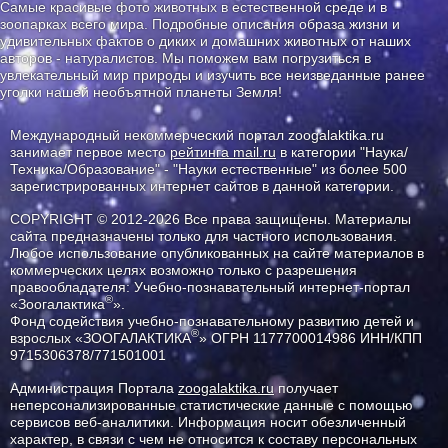
Самые красивые фото животных в естественной среде и в
зоопарках всего мира. Подробные описания образа жизни и
удивительных фактов о диких и домашних животных от наших
авторов - натуралистов. Мы поможем вам погрузиться в
увлекательный мир природы и изучить все неизведанные ранее
уголки нашей необъятной планеты Земля!
Международный некоммерческий портал zoogalaktika.ru
занимает первое место
рейтинга mail.ru
в категории "Наука/
Техника/Образование" - "Науки естественные" из более 500
зарегистрированных интернет сайтов в данной категории.
COPYRIGHT © 2012-2026 Все права защищены. Материалы
сайта предназначены только для частного использования.
Любое использование опубликованных на сайте материалов в
коммерческих целях возможно только с разрешения
правообладателя: Учебно-познавательный интернет-портал
®
«Зоогалактика
».
Фонд содействия учебно-познавательному развитию детей и
®
взрослых «ЗООГАЛАКТИКА
» ОГРН 1177700014986 ИНН/КПП
9715306378/771501001
Администрация Портала
zoogalaktika.ru
получает
неперсонализированные статистические данные с помощью
сервисов веб-аналитики. Информация носит обезличенный
характер, в связи с чем не относится к составу персональных