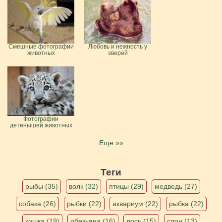
Смешные фотографии
Любовь и нежность у
животных
зверей
Фотографии
детенышей животных
Еще »»
Теги
рыбы (35)
волк (32)
птицы (29)
медведь (27)
собака (26)
рыбки (22)
аквариум (22)
рыбка (22)
кошка (19)
обезьяна (16)
лось (15)
слон (13)