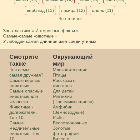
верблюд (13)
лисица (12)
олень (11)
Все теги »»
Зоогалактика
»
Интересные факты
»
Самые-самые животные
»
У лебедей самая длинная шея среди утиных
Смотрите
Окружающий
также
мир
Чья семья
Млекопитающие
самая дружная?
Птицы
Самые верные
Рассказы о
животные
животных
Самые опасные
Для детей
животные для
Рептилии
человека
(Пресмыкающиеся)
Животные -
Амфибии
долгожители.
(Земноводные)
Топ-10
Рыбы
Самые
Беспозвоночные
медлительные
Золотые
животные. Топ -
фотографии
10
Видео о