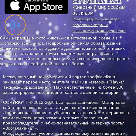
конфиденциальности
Животный мир особым
взглядом
Раздел, предназначенный для
пользования людьми с
интеллектуальными нарушениями
Самые красивые фото животных в естественной среде и в
зоопарках всего мира. Подробные описания образа жизни и
удивительных фактов о диких и домашних животных от наших
авторов - натуралистов. Мы поможем вам погрузиться в
увлекательный мир природы и изучить все неизведанные ранее
уголки нашей необъятной планеты Земля!
Международный некоммерческий портал zoogalaktika.ru
занимает первое место
рейтинга mail.ru
в категории "Наука/
Техника/Образование" - "Науки естественные" из более 500
зарегистрированных интернет сайтов в данной категории.
COPYRIGHT © 2012-2026 Все права защищены. Материалы
сайта предназначены только для частного использования.
Любое использование опубликованных на сайте материалов в
коммерческих целях возможно только с разрешения
правообладателя: Учебно-познавательный интернет-портал
®
«Зоогалактика
».
Фонд содействия учебно-познавательному развитию детей и