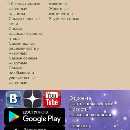
10 самых умных
животных
животных
Животные
планеты
континентов
Самые опасные
Звуки животных
змеи
Самые
высоколетающие
птицы
Самая долгая
беременность у
животных
Самые сонные
животные
Самые
необычные и
удивительные
животные
О проекте
Партнеры и авторы
Новости
Сельское хозяйство
Политика