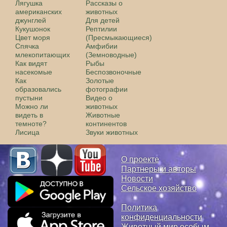
Лягушка
Рассказы о
американских
животных
джунглей
Для детей
Кукушонок
Рептилии
Цвет моря
(Пресмыкающиеся)
Спячка
Амфибии
млекопитающих
(Земноводные)
Как видят
Рыбы
насекомые
Беспозвоночные
Как
Золотые
образовались
фотографии
пустыни
Видео о
Можно ли
животных
видеть в
Животные
темноте?
континентов
Лисица
Звуки животных
О проекте
Партнеры и авторы
Новости
Сельское хозяйство
Политика
конфиденциальности
Животный мир особым