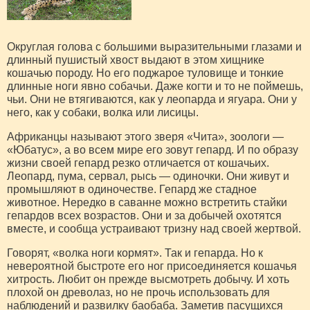
Округлая голова с большими выразительными глазами и
длин­ный пушистый хвост выдают в этом хищнике
кошачью породу. Но его поджарое туловище и тонкие
длинные ноги явно соба­чьи. Даже когти и то не пой­мешь,
чьи. Они не втягиваются, как у леопарда и ягуара. Они у
него, как у собаки, волка или лисицы.
Африканцы называют этого зве­ря «Чита», зоологи —
«Юбатус», а во всем мире его зовут гепард. И по образу
жизни своей гепард резко отличается от кошачьих.
Леопард, пума, сервал, рысь — одиночки. Они живут и
промыш­ляют в одиночестве. Гепард же стадное
животное. Нередко в са­ванне можно встретить стайки
гепардов всех возрастов. Они и за добычей охотятся
вместе, и со­обща устраивают тризну над сво­ей жертвой.
Говорят, «волка ноги кормят». Так и гепарда. Но к
невероятной быстроте его ног присоединяется кошачья
хитрость. Любит он пре­жде высмотреть добычу. И хоть
плохой он древолаз, но не прочь использовать для
наблюдений и развилку баобаба. Заметив пасу­щихся