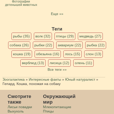
Фотографии
детенышей животных
Еще »»
Теги
рыбы (35)
волк (32)
птицы (29)
медведь (27)
собака (26)
рыбки (22)
аквариум (22)
рыбка (22)
кошка (19)
обезьяна (16)
лось (15)
слон (13)
верблюд (13)
лисица (12)
олень (11)
Все теги »»
Зоогалактика
»
Интересные факты
»
Юный натуралист
»
Гепард. Кошка, похожая на собаку
Смотрите
Окружающий
также
мир
Лисьи повадки
Млекопитающие
Выхухоль
Птицы