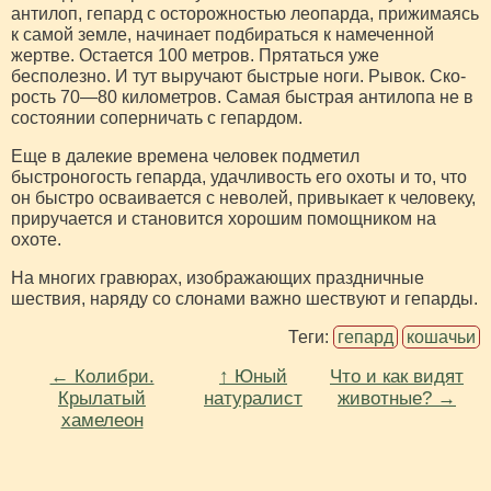
антилоп, гепард с осторож­ностью леопарда, прижимаясь
к самой земле, начинает подбираться к намеченной
жертве. Остается 100 метров. Прятаться уже
бесполезно. И тут выруча­ют быстрые ноги. Рывок. Ско­
рость 70—80 километров. Самая быстрая антилопа не в
состоянии соперничать с гепардом.
Еще в далекие времена чело­век подметил
быстроногость гепарда, удачливость его охоты и то, что
он быстро осваивается с неволей, привыкает к человеку,
приручается и становится хоро­шим помощником на
охоте.
На многих гравюрах, изобра­жающих праздничные
шествия, наряду со слонами важно шествуют и гепарды.
Теги:
гепард
кошачьи
← Колибри.
↑ Юный
Что и как видят
Крылатый
натуралист
животные? →
хамелеон