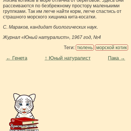
Жизнь котиков в море отлич­на от береговой. Здесь они
рас­сеиваются по безбрежному про­стору маленькими
группками. Так им легче найти корм, легче спастись от
страшного морского хищника кита-косатки.
С. Мараков, кандидат биологических наук.
Журнал «Юный натуралист», 1967 год, №4
Теги:
тюлень
морской котик
← Генета
↑ Юный натуралист
Пака →