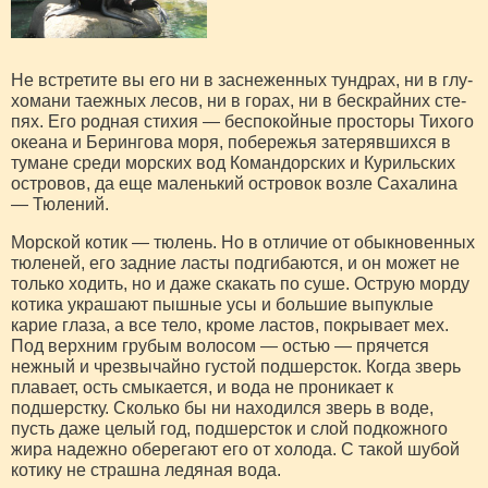
Не встретите вы его ни в заснеженных тундрах, ни в глу­
хомани таежных ле­сов, ни в горах, ни в бескрайних сте­
пях. Его родная сти­хия — беспокойные просторы Тихого
океана и Берингова мо­ря, побережья затерявшихся в
тумане среди морских вод Командорских и Курильских
островов, да еще маленький островок возле Сахалина
— Тюлений.
Морской котик — тюлень. Но в отличие от обыкновенных
тю­леней, его задние ласты под­гибаются, и он может не
только ходить, но и даже скакать по суше. Острую морду
котика украшают пышные усы и боль­шие выпуклые
карие глаза, а все тело, кроме ластов, покры­вает мех.
Под верхним грубым волосом — остью — прячется
нежный и чрезвычайно густой подшерсток. Когда зверь
пла­вает, ость смыкается, и вода не проникает к
подшерстку. Сколько бы ни находился зверь в воде,
пусть даже целый год, подшерсток и слой подкожного
жира надежно оберегают его от холода. С такой шубой
котику не страшна ледяная вода.