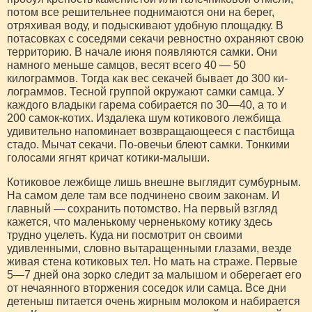
потом все решительнее поднимаются они на берег,
отряхивая воду, и по­дыскивают удобную площадку. В
потасовках с соседями секачи ревностно охраняют свою
терри­торию. В начале июня появ­ляются самки. Они
намного меньше самцов, весят всего 40 — 50
килограммов. Тогда как вес секачей бывает до 300 ки­
лограммов. Тесной группой окружают самки самца. У
каждого владыки гарема собирается по 30—40, а то и
200 самок-котих. Издалека шум котикового леж­бища
удивительно напоминает возвращающееся с пастбища
стадо. Мычат секачи. По-овечьи блеют самки. Тонкими
голосами ягнят кричат котики-малыши.
Котиковое лежбище лишь внешне выглядит сумбурным.
На самом деле там все подчине­но своим законам. И
глав­ный — сохранить потомство. На первый взгляд
кажется, что маленькому черненькому котику здесь
трудно уцелеть. Куда ни посмотрит он своими
удивленными, словно вытаращенными глазами, везде
живая стена ко­тиковых тел. Но мать на стра­же. Первые
5—7 дней она зор­ко следит за малышом и обере­гает его
от нечаянного вторже­ния соседок или самца. Все дни
детеныш питается очень жир­ным молоком и набирается