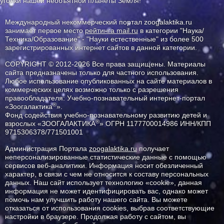
уголки нашей необъятной планеты Земля!
Международный некоммерческий портал zoogalaktika.ru
занимает первое место
рейтинга mail.ru
в категории "Наука/
Техника/Образование" - "Науки естественные" из более 500
зарегистрированных интернет сайтов в данной категории.
COPYRIGHT © 2012-2026 Все права защищены. Материалы
сайта предназначены только для частного использования.
Любое использование опубликованных на сайте материалов в
коммерческих целях возможно только с разрешения
правообладателя: Учебно-познавательный интернет-портал
®
«Зоогалактика
».
Фонд содействия учебно-познавательному развитию детей и
®
взрослых «ЗООГАЛАКТИКА
» ОГРН 1177700014986 ИНН/КПП
9715306378/771501001
Администрация Портала
zoogalaktika.ru
получает
неперсонализированные статистические данные с помощью
сервисов веб-аналитики. Информация носит обезличенный
характер, в связи с чем не относится к составу персональных
данных. Наш сайт использует технологию «cookie», данная
информация не может идентифицировать вас, однако может
помочь нам улучшить работу нашего сайта. Вы можете
отказаться от использования cookies, выбрав соответствующие
настройки в браузере. Продолжая работу с сайтом, вы