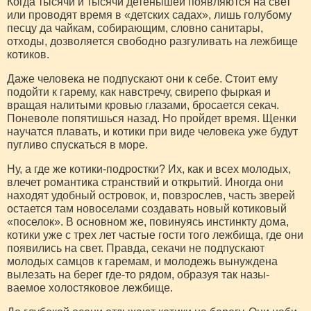
Когда тысячи и тысячи дете­нышей появляются на свет
или проводят время в «детских са­дах», лишь голубому
песцу да чайкам, собирающим, словно са­нитары,
отходы, дозволяется свободно разгуливать на леж­бище
котиков.
Даже человека не подпуска­ют они к себе. Стоит ему
подой­ти к гарему, как навстречу, сви­репо фыркая и
вращая налиты­ми кровью глазами, бросается секач.
Поневоле попятишься назад. Но пройдет время. Щен­ки
научатся плавать, и котики при виде человека уже будут
пугливо спускаться в море.
Ну, а где же котики-подрост­ки? Их, как и всех молодых,
влечет романтика странствий и открытий. Иногда они
находят удобный островок, и, повзрос­лев, часть зверей
остается там новоселами создавать новый ко­тиковый
«поселок». В основном же, повинуясь инстинкту дома,
котики уже с трех лет частые гости того лежбища, где они
появились на свет. Правда, се­качи не подпускают
молодых самцов к гаремам, и молодежь вынуждена
вылезать на берег где-то рядом, образуя так назы­
ваемое холостяковое лежбище.