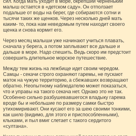
сил. Когда мать уходит в море, ок­репший черненький
малыш ос­тается в «детском саду». Он отползает
подальше от воды на берег, где собираются сотни и
тысячи таких же щенков. Че­рез несколько дней мать
каким- то, пока нам неведомым путем находит своего
щенка и снова кормит его.
Через месяц малыши уже на­чинают учиться плавать,
снача­ла у берега, а потом заплывают все дальше и
дальше в море. Надо спешить. Ведь скоро им предстоит
совершить длитель­ное морское путешествие.
Между тем жизнь на лежби­ще идет своим чередом.
Самцы - секачи строго охраняют гаремы, не пускают
маток на чужую территорию, а сбежавших воз­вращают
обратно. Неопытному наблюдателю может показаться,
что и управы на такого секача нет. Однако это не так.
Особен­но сильно разбушевавшегося владыку гарема
вроде бы и не­большие по размеру самки бы­стро
утихомиривают. Они куса­ют его за шею своими тонкими,
как шило (видимо, для этого и приспособленными),
клыками, и пыл вмиг слетает с такого сер­дитого
«султана».