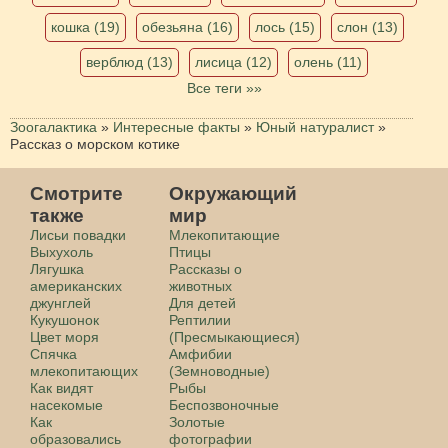
кошка (19)
обезьяна (16)
лось (15)
слон (13)
верблюд (13)
лисица (12)
олень (11)
Все теги »»
Зоогалактика
»
Интересные факты
»
Юный натуралист
»
Рассказ о морском котике
Смотрите
Окружающий
также
мир
Лисьи повадки
Млекопитающие
Выхухоль
Птицы
Лягушка
Рассказы о
американских
животных
джунглей
Для детей
Кукушонок
Рептилии
Цвет моря
(Пресмыкающиеся)
Спячка
Амфибии
млекопитающих
(Земноводные)
Как видят
Рыбы
насекомые
Беспозвоночные
Как
Золотые
образовались
фотографии