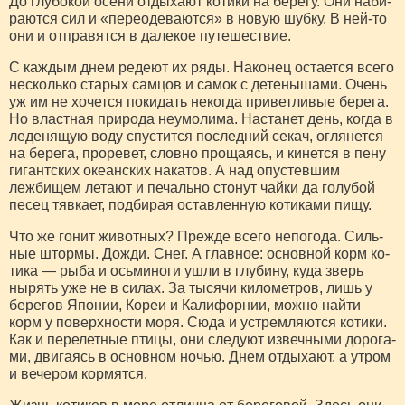
До глубокой осени отдыхают котики на берегу. Они наби­
раются сил и «переодеваются» в новую шубку. В ней-то
они и отправятся в далекое путе­шествие.
С каждым днем редеют их ряды. Наконец остается всего
несколько старых самцов и са­мок с детенышами. Очень
уж им не хочется покидать некогда приветливые берега.
Но вла­стная природа неумолима. На­станет день, когда в
леденящую воду спустится последний секач, оглянется
на берега, проревет, словно прощаясь, и кинется в пену
гигантских океанских на­катов. А над опустевшим
лежбищем летают и печально сто­нут чайки да голубой
песец тяв­кает, подбирая оставленную ко­тиками пищу.
Что же гонит животных? Прежде всего непогода. Силь­
ные штормы. Дожди. Снег. А главное: основной корм ко­
тика — рыба и осьминоги ушли в глубину, куда зверь
нырять уже не в силах. За тысячи километров, лишь у
берегов Япо­нии, Кореи и Калифорнии, мож­но найти
корм у поверхности моря. Сюда и устремляются ко­тики.
Как и перелетные птицы, они следуют извечными дорога­
ми, двигаясь в основном ночью. Днем отдыхают, а утром
и ве­чером кормятся.