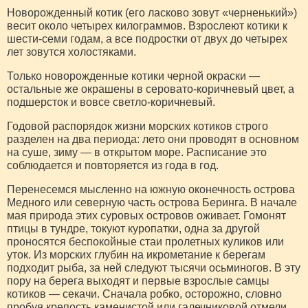
Новорожденный котик (его ласково зовут «черненький»)
весит около четырех килограм­мов. Взрослеют котики к
шести-­семи годам, а все подростки от двух до четырех
лет зовутся холостяками.
Только новорожденные коти­ки черной окраски —
остальные же окрашены в серовато-корич­невый цвет, а
подшерсток и вовсе светло-коричневый.
Годовой распорядок жизни морских котиков строго
разде­лен на два периода: лето они проводят в основном
на суше, зиму — в открытом море. Рас­писание это
соблюдается и пов­торяется из года в год.
Перенесемся мысленно на южную оконечность острова
Медного или северную часть острова Беринга. В начале
мая природа этих суровых островов оживает. Гомонят
птицы в тунд­ре, токуют куропатки, одна за другой
проносятся беспокойные стаи пролетных куликов или
уток. Из морских глубин на икрометание к берегам
подходит рыба, за ней следуют тысячи осьминогов. В эту
пору на бере­га выходят и первые взрослые самцы
котиков — секачи. Сна­чала робко, осторожно, словно
пробуя крепость каменистой или галечниковой отмели,