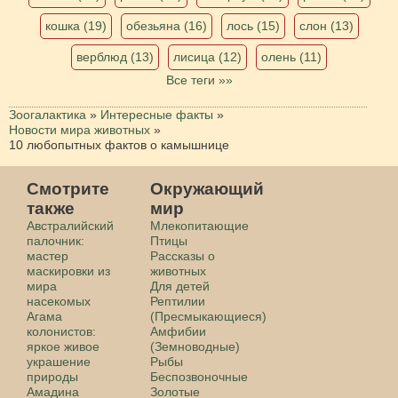
кошка (19)
обезьяна (16)
лось (15)
слон (13)
верблюд (13)
лисица (12)
олень (11)
Все теги »»
Зоогалактика
»
Интересные факты
»
Новости мира животных
»
10 любопытных фактов о камышнице
Смотрите
Окружающий
также
мир
Австралийский
Млекопитающие
палочник:
Птицы
мастер
Рассказы о
маскировки из
животных
мира
Для детей
насекомых
Рептилии
Агама
(Пресмыкающиеся)
колонистов:
Амфибии
яркое живое
(Земноводные)
украшение
Рыбы
природы
Беспозвоночные
Амадина
Золотые