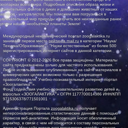
зоопарках всего мира. Подробные описания образа жизни и
удивительных фактов о диких и домашних животных от наших
авторов - натуралистов. Мы поможем вам погрузиться в
увлекательный мир природы и изучить все неизведанные ранее
уголки нашей необъятной планеты Земля!
Международный некоммерческий портал zoogalaktika.ru
занимает первое место
рейтинга mail.ru
в категории "Наука/
Техника/Образование" - "Науки естественные" из более 500
зарегистрированных интернет сайтов в данной категории.
COPYRIGHT © 2012-2026 Все права защищены. Материалы
сайта предназначены только для частного использования.
Любое использование опубликованных на сайте материалов в
коммерческих целях возможно только с разрешения
правообладателя: Учебно-познавательный интернет-портал
®
«Зоогалактика
».
Фонд содействия учебно-познавательному развитию детей и
®
взрослых «ЗООГАЛАКТИКА
» ОГРН 1177700014986 ИНН/КПП
9715306378/771501001
Администрация Портала
zoogalaktika.ru
получает
неперсонализированные статистические данные с помощью
сервисов веб-аналитики. Информация носит обезличенный
характер, в связи с чем не относится к составу персональных
данных. Наш сайт использует технологию «cookie», данная