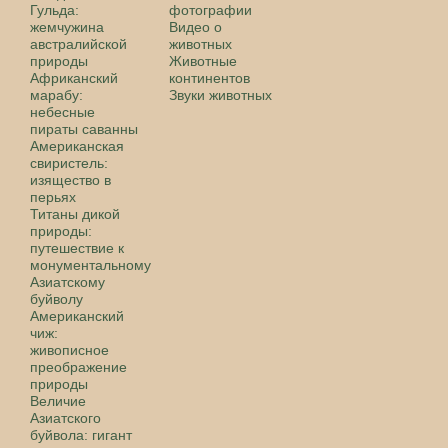
Гульда:
фотографии
жемчужина
Видео о
австралийской
животных
природы
Животные
Африканский
континентов
марабу:
Звуки животных
небесные
пираты саванны
Американская
свиристель:
изящество в
перьях
Титаны дикой
природы:
путешествие к
монументальному
Азиатскому
буйволу
Американский
чиж:
живописное
преображение
природы
Величие
Азиатского
буйвола: гигант