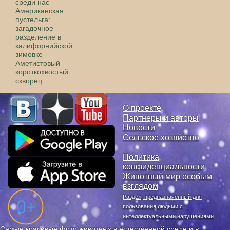
среди нас
Американская
пустельга:
загадочное
разделение в
калифорнийской
зимовке
Аметистовый
короткохвостый
скворец
О проекте
Партнеры и авторы
Новости
Сельское хозяйство
Политика
конфиденциальности
Животный мир особым
взглядом
Раздел, предназначенный для
пользования людьми с
интеллектуальными нарушениями
Самые красивые фото животных в естественной среде и в