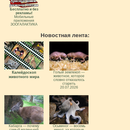
Бесплатно и без
рекламы!
Мобильные
приложения
ЗООГАЛАКТИКА
Новостная лента:
Калейдоскоп
Голый землекоп —
животное, которое
животного мира
словно отказалось
стареть
20.07.2026
Кабарга — почему
Осьминог — восемь
самый маленький
минут, за которые