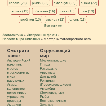
собака (26)
рыбки (22)
аквариум (22)
рыбка (22)
кошка (19)
обезьяна (16)
лось (15)
слон (13)
верблюд (13)
лисица (12)
олень (11)
Все теги »»
Зоогалактика
»
Интересные факты
»
Новости мира животных
»
Мастер зигзагообразного бега
Смотрите
Окружающий
также
мир
Австралийский
Млекопитающие
палочник:
Птицы
мастер
Рассказы о
маскировки из
животных
мира
Для детей
насекомых
Рептилии
Агама
(Пресмыкающиеся)
колонистов:
Амфибии
яркое живое
(Земноводные)
украшение
Рыбы
природы
Беспозвоночные
Амадина
Золотые