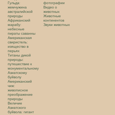
Гульда:
фотографии
жемчужина
Видео о
австралийской
животных
природы
Животные
Африканский
континентов
марабу:
Звуки животных
небесные
пираты саванны
Американская
свиристель:
изящество в
перьях
Титаны дикой
природы:
путешествие к
монументальному
Азиатскому
буйволу
Американский
чиж:
живописное
преображение
природы
Величие
Азиатского
буйвола: гигант