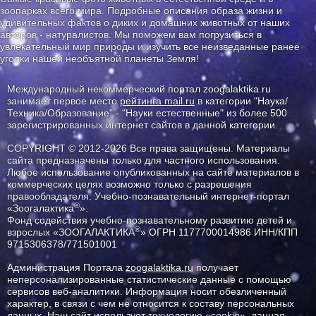
зоопарках всего мира. Подробные описания образа жизни и
удивительных фактов о диких и домашних животных от наших
авторов - натуралистов. Мы поможем вам погрузиться в
увлекательный мир природы и изучить все неизведанные ранее
уголки нашей необъятной планеты Земля!
Международный некоммерческий портал zoogalaktika.ru
занимает первое место
рейтинга mail.ru
в категории "Наука/
Техника/Образование" - "Науки естественные" из более 500
зарегистрированных интернет сайтов в данной категории.
COPYRIGHT © 2012-2026 Все права защищены. Материалы
сайта предназначены только для частного использования.
Любое использование опубликованных на сайте материалов в
коммерческих целях возможно только с разрешения
правообладателя: Учебно-познавательный интернет-портал
®
«Зоогалактика
».
Фонд содействия учебно-познавательному развитию детей и
®
взрослых «ЗООГАЛАКТИКА
» ОГРН 1177700014986 ИНН/КПП
9715306378/771501001
Администрация Портала
zoogalaktika.ru
получает
неперсонализированные статистические данные с помощью
сервисов веб-аналитики. Информация носит обезличенный
характер, в связи с чем не относится к составу персональных
данных. Наш сайт использует технологию «cookie», данная