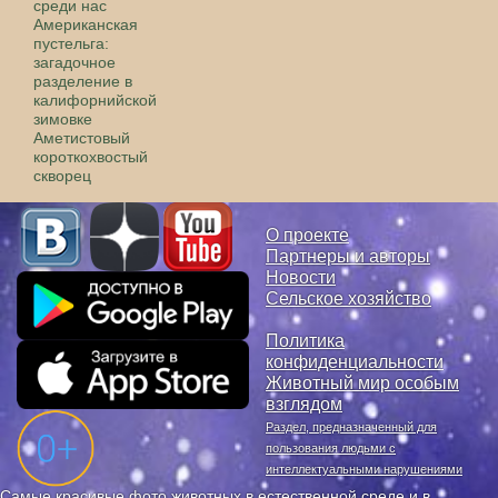
среди нас
Американская
пустельга:
загадочное
разделение в
калифорнийской
зимовке
Аметистовый
короткохвостый
скворец
О проекте
Партнеры и авторы
Новости
Сельское хозяйство
Политика
конфиденциальности
Животный мир особым
взглядом
Раздел, предназначенный для
пользования людьми с
интеллектуальными нарушениями
Самые красивые фото животных в естественной среде и в