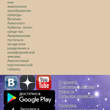
чиж:
живописное
преображение
природы
Величие
Азиатского
буйвола: гигант
среди нас
Американская
пустельга:
загадочное
разделение в
калифорнийской
зимовке
Аметистовый
короткохвостый
скворец
О проекте
Партнеры и авторы
Новости
Сельское хозяйство
Политика