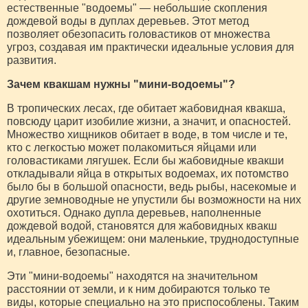
естественные "водоемы" — небольшие скопления
дождевой воды в дуплах деревьев. Этот метод
позволяет обезопасить головастиков от множества
угроз, создавая им практически идеальные условия для
развития.
Зачем квакшам нужны "мини-водоемы"?
В тропических лесах, где обитает жабовидная квакша,
повсюду царит изобилие жизни, а значит, и опасностей.
Множество хищников обитает в воде, в том числе и те,
кто с легкостью может полакомиться яйцами или
головастиками лягушек. Если бы жабовидные квакши
откладывали яйца в открытых водоемах, их потомство
было бы в большой опасности, ведь рыбы, насекомые и
другие земноводные не упустили бы возможности на них
охотиться. Однако дупла деревьев, наполненные
дождевой водой, становятся для жабовидных квакш
идеальным убежищем: они маленькие, труднодоступные
и, главное, безопасные.
Эти "мини-водоемы" находятся на значительном
расстоянии от земли, и к ним добираются только те
виды, которые специально на это приспособлены. Таким