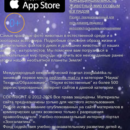
конфиденциальности
Животный мир особым
взглядом
Раздел, предназначенный для
пользования людьми с
интеллектуальными нарушениями
Самые красивые фото животных в естественной среде и в
зоопарках всего мира. Подробные описания образа жизни и
удивительных фактов о диких и домашних животных от наших
авторов - натуралистов. Мы поможем вам погрузиться в
увлекательный мир природы и изучить все неизведанные ранее
уголки нашей необъятной планеты Земля!
Международный некоммерческий портал zoogalaktika.ru
занимает первое место
рейтинга mail.ru
в категории "Наука/
Техника/Образование" - "Науки естественные" из более 500
зарегистрированных интернет сайтов в данной категории.
COPYRIGHT © 2012-2026 Все права защищены. Материалы
сайта предназначены только для частного использования.
Любое использование опубликованных на сайте материалов в
коммерческих целях возможно только с разрешения
правообладателя: Учебно-познавательный интернет-портал
®
«Зоогалактика
».
Фонд содействия учебно-познавательному развитию детей и