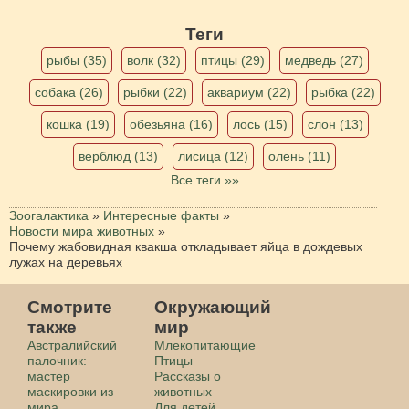
Теги
рыбы (35)
волк (32)
птицы (29)
медведь (27)
собака (26)
рыбки (22)
аквариум (22)
рыбка (22)
кошка (19)
обезьяна (16)
лось (15)
слон (13)
верблюд (13)
лисица (12)
олень (11)
Все теги »»
Зоогалактика
»
Интересные факты
»
Новости мира животных
»
Почему жабовидная квакша откладывает яйца в дождевых
лужах на деревьях
Смотрите
Окружающий
также
мир
Австралийский
Млекопитающие
палочник:
Птицы
мастер
Рассказы о
маскировки из
животных
мира
Для детей