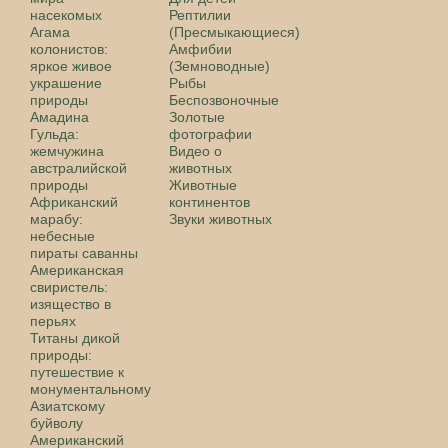
насекомых
Рептилии
Агама
(Пресмыкающиеся)
колонистов:
Амфибии
яркое живое
(Земноводные)
украшение
Рыбы
природы
Беспозвоночные
Амадина
Золотые
Гульда:
фотографии
жемчужина
Видео о
австралийской
животных
природы
Животные
Африканский
континентов
марабу:
Звуки животных
небесные
пираты саванны
Американская
свиристель:
изящество в
перьях
Титаны дикой
природы:
путешествие к
монументальному
Азиатскому
буйволу
Американский