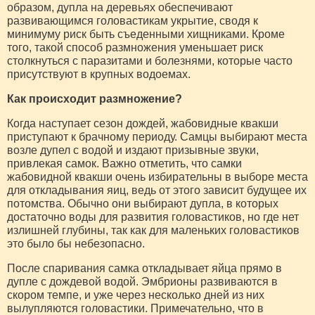
образом, дупла на деревьях обеспечивают
развивающимся головастикам укрытие, сводя к
минимуму риск быть съеденными хищниками. Кроме
того, такой способ размножения уменьшает риск
столкнуться с паразитами и болезнями, которые часто
присутствуют в крупных водоемах.
Как происходит размножение?
Когда наступает сезон дождей, жабовидные квакши
приступают к брачному периоду. Самцы выбирают места
возле дупел с водой и издают призывные звуки,
привлекая самок. Важно отметить, что самки
жабовидной квакши очень избирательны в выборе места
для откладывания яиц, ведь от этого зависит будущее их
потомства. Обычно они выбирают дупла, в которых
достаточно воды для развития головастиков, но где нет
излишней глубины, так как для маленьких головастиков
это было бы небезопасно.
После спаривания самка откладывает яйца прямо в
дупле с дождевой водой. Эмбрионы развиваются в
скором темпе, и уже через несколько дней из них
вылупляются головастики. Примечательно, что в