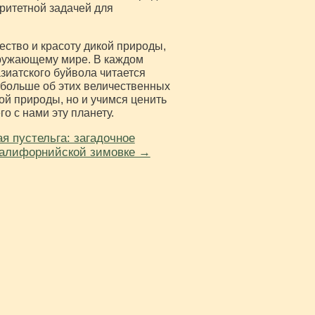
оритетной задачей для
ство и красоту дикой природы,
кружающему мире. В каждом
азиатского буйвола читается
 больше об этих величественных
ой природы, но и учимся ценить
о с нами эту планету.
я пустельга: загадочное
калифорнийской зимовке →