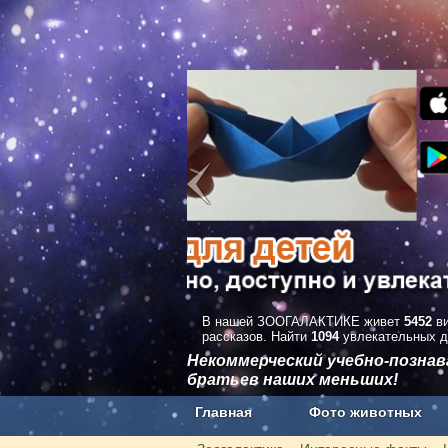
В нашей ЗООГАЛАКТИКЕ живет
5452
ви
рассказов. Найти
1094
увлекательных д
Некоммерческий учебно-позна
братьев наших меньших!
Главная
Фото животных
Наши приложения. Бесплатно и бе