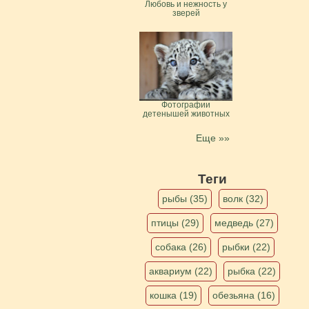
Любовь и нежность у
зверей
Фотографии
детенышей животных
Еще »»
Теги
рыбы (35)
волк (32)
птицы (29)
медведь (27)
собака (26)
рыбки (22)
аквариум (22)
рыбка (22)
кошка (19)
обезьяна (16)