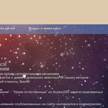
ля детей
Видео о животных
Сельское хозяйство
сти
лядом
ания людьми с интеллектуальными нарушениями
актов о диких и домашних животных от наших авторов -
ной планеты Земля!
ание" - "Науки естественные" из более 500 зарегистрированных
зование опубликованных на сайте материалов в коммерческих