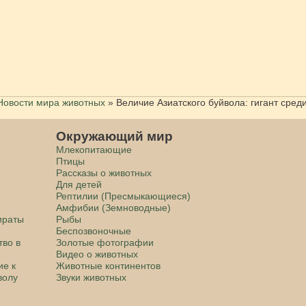
Новости мира животных
»
Величие Азиатского буйвола: гигант сред
Окружающий мир
Млекопитающие
Птицы
Рассказы о животных
Для детей
Рептилии (Пресмыкающиеся)
Амфибии (Земноводные)
ираты
Рыбы
Беспозвоночные
тво в
Золотые фотографии
Видео о животных
ие к
Животные континентов
волу
Звуки животных