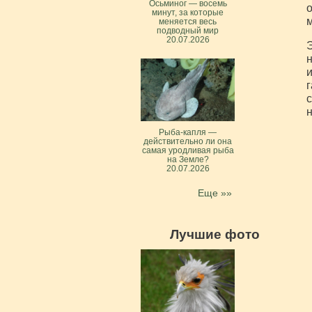
Осьминог — восемь
о
минут, за которые
м
меняется весь
подводный мир
20.07.2026
Э
н
и
г
с
н
Рыба-капля —
действительно ли она
самая уродливая рыба
на Земле?
20.07.2026
Еще »»
Лучшие фото