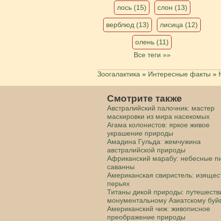
лось (15)
слон (13)
верблюд (13)
лисица (12)
олень (11)
Все теги »»
Зоогалактика
»
Интересные факты
»
Смотрите также
Австралийский палочник: мастер
маскировки из мира насекомых
Агама колонистов: яркое живое
украшение природы
Амадина Гульда: жемчужина
австралийской природы
Африканский марабу: небесные п
саванны
Американская свиристель: изящес
перьях
Титаны дикой природы: путешеств
монументальному Азиатскому буй
Американский чиж: живописное
преображение природы