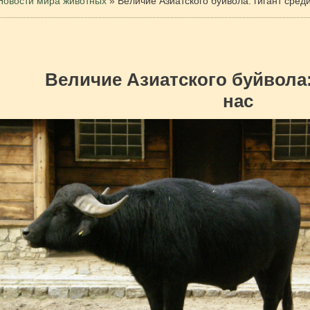
Новости мира животных
»
Величие Азиатского буйвола: гигант сред
Величие Азиатского буйвола:
нас