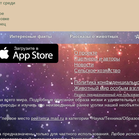
т среди
ое
мовке
рец
Интересные факты
Рассказы о животных
Д
з рекламы
О проекте
О проекте
Партнеры и авторы
Новости
Сельское хозяйство
Политика конфиденциально
Животный мир особым взг
Раздел, предназначенный для пользов
х всего мира. Подробные описания образа жизни и удивительных ф
природы и изучить все неизведанные ранее уголки нашей необъят
т первое место
рейтинга mail.ru
в категории "Наука/Техника/Образов
предназначены только для частного использования. Любое исполь
®
познавательный интернет-портал «Зоогалактика
».