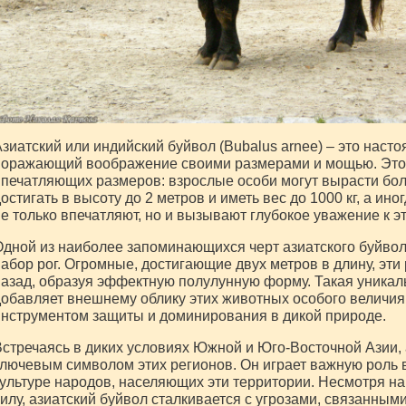
зиатский или индийский буйвол (Bubalus arnee) – это насто
поражающий воображение своими размерами и мощью. Это 
печатляющих размеров: взрослые особи могут вырасти боле
остигать в высоту до 2 метров и иметь вес до 1000 кг, а иног
е только впечатляют, но и вызывают глубокое уважение к 
дной из наиболее запоминающихся черт азиатского буйвол
абор рог. Огромные, достигающие двух метров в длину, эти
азад, образуя эффектную полулунную форму. Такая уникаль
обавляет внешнему облику этих животных особого величия
нструментом защиты и доминирования в дикой природе.
стречаясь в диких условиях Южной и Юго-Восточной Азии, 
лючевым символом этих регионов. Он играет важную роль в 
ультуре народов, населяющих эти территории. Несмотря н
илу, азиатский буйвол сталкивается с угрозами, связанным