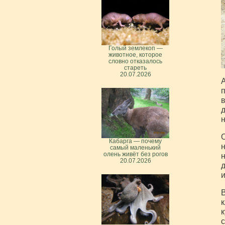
Голый землекоп —
животное, которое
словно отказалось
стареть
20.07.2026
А
в
д
н
О
Кабарга — почему
н
самый маленький
олень живёт без рогов
н
20.07.2026
д
и
В
к
к
с