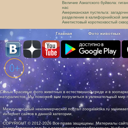
Величие Азиатского буйвола: гиган
нас
Американская пустельга: загадочн
разделение в калифорнийской зи
Аметистовый короткохвостый скво
Главная
Фото животных
Наши приложения. Бесплатно и бе
Самые красивые фото животных в естественной среде и в зоопарка
натуралистов. Мы поможем вам погрузиться в увлекательный мир 
Международный некоммерческий портал zoogalaktika.ru занимае
интернет сайтов в данной категории.
COPYRIGHT © 2012-2026 Все права защищены. Материалы сайта 
целях возможно только с разрешения правообладателя: Учебно-