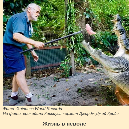
Фото: Guinness World Records
На фото: крокодила Кассиуса кормит Джордж Джей Крейг
Жизнь в неволе