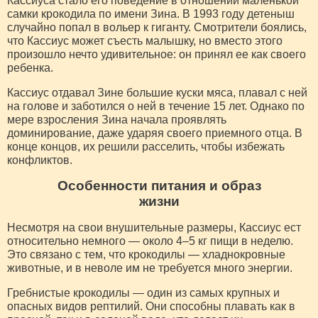
Кассиуса стало его поведение в отношении маленькой
самки крокодила по имени Зина. В 1993 году детеныш
случайно попал в вольер к гиганту. Смотрители боялись,
что Кассиус может съесть малышку, но вместо этого
произошло нечто удивительное: он принял ее как своего
ребенка.
Кассиус отдавал Зине большие куски мяса, плавал с ней
на голове и заботился о ней в течение 15 лет. Однако по
мере взросления Зина начала проявлять
доминирование, даже ударяя своего приемного отца. В
конце концов, их решили расселить, чтобы избежать
конфликтов.
Особенности питания и образ
жизни
Несмотря на свои внушительные размеры, Кассиус ест
относительно немного — около 4–5 кг пищи в неделю.
Это связано с тем, что крокодилы — хладнокровные
животные, и в неволе им не требуется много энергии.
Гребнистые крокодилы — один из самых крупных и
опасных видов рептилий. Они способны плавать как в