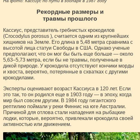
На фото: Кассиус по пути в зоопарк в 1987 году
Рекордные размеры и
травмы прошлого
Кассиус, представитель гребнистых крокодилов
(Crocodylus porosus ), считается одним из крупнейших
хищников на Земле. Его длина в 5,48 метра сравнима с
высотой лица статуи Свободы в США. Однако ученые
предполагают, что он мог бы быть еще больше — около
5,63–5,73 метра, если бы не травмы, полученные в
дикой природе. У крокодила отсутствуют кончики морды
и хвоста, вероятно, потерянные в схватках с другими
крокодилами.
Эксперты оценивают возраст Кассиуса в 120 лет. Если
это так, то он родился еще в 1903 году — в эпоху, когда
мир был совсем другим. В 1984 году гигантского
рептилию поймали у реки Финнис на юге Австралии.
Причиной для отлова стали нападения на рыбацкие
лодки, которые, вероятно, привлекали крокодила своей
активностью или движением.