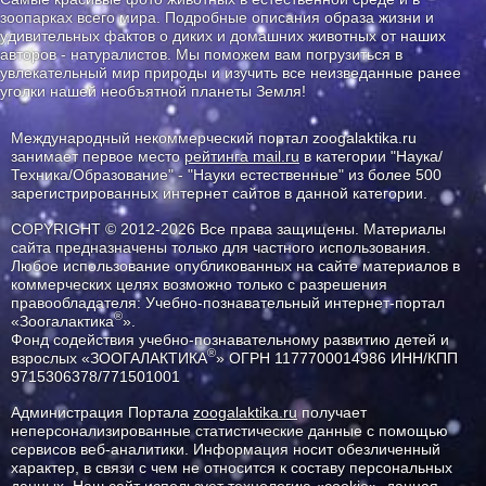
зоопарках всего мира. Подробные описания образа жизни и
удивительных фактов о диких и домашних животных от наших
авторов - натуралистов. Мы поможем вам погрузиться в
увлекательный мир природы и изучить все неизведанные ранее
уголки нашей необъятной планеты Земля!
Международный некоммерческий портал zoogalaktika.ru
занимает первое место
рейтинга mail.ru
в категории "Наука/
Техника/Образование" - "Науки естественные" из более 500
зарегистрированных интернет сайтов в данной категории.
COPYRIGHT © 2012-2026 Все права защищены. Материалы
сайта предназначены только для частного использования.
Любое использование опубликованных на сайте материалов в
коммерческих целях возможно только с разрешения
правообладателя: Учебно-познавательный интернет-портал
®
«Зоогалактика
».
Фонд содействия учебно-познавательному развитию детей и
®
взрослых «ЗООГАЛАКТИКА
» ОГРН 1177700014986 ИНН/КПП
9715306378/771501001
Администрация Портала
zoogalaktika.ru
получает
неперсонализированные статистические данные с помощью
сервисов веб-аналитики. Информация носит обезличенный
характер, в связи с чем не относится к составу персональных
данных. Наш сайт использует технологию «cookie», данная