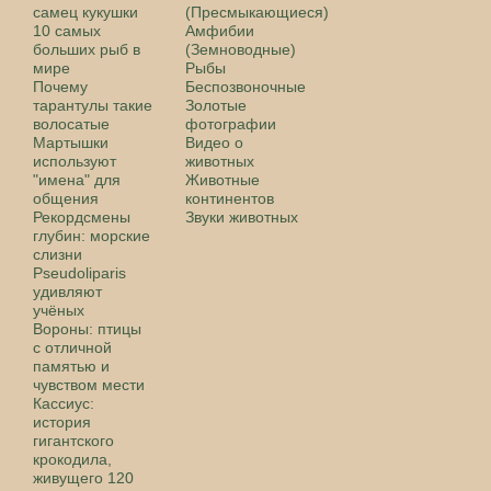
самец кукушки
(Пресмыкающиеся)
10 самых
Амфибии
больших рыб в
(Земноводные)
мире
Рыбы
Почему
Беспозвоночные
тарантулы такие
Золотые
волосатые
фотографии
Мартышки
Видео о
используют
животных
"имена" для
Животные
общения
континентов
Рекордсмены
Звуки животных
глубин: морские
слизни
Pseudoliparis
удивляют
учёных
Вороны: птицы
с отличной
памятью и
чувством мести
Кассиус:
история
гигантского
крокодила,
живущего 120