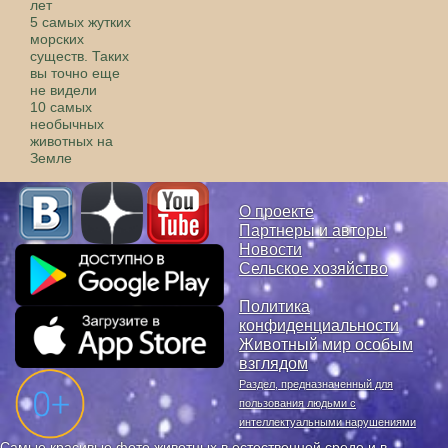
лет
5 самых жутких
морских
существ. Таких
вы точно еще
не видели
10 самых
необычных
животных на
Земле
О проекте
Партнеры и авторы
Новости
Сельское хозяйство
Политика
конфиденциальности
Животный мир особым
взглядом
Раздел, предназначенный для
пользования людьми с
интеллектуальными нарушениями
Самые красивые фото животных в естественной среде и в