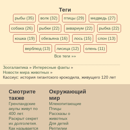
Теги
рыбы (35)
волк (32)
птицы (29)
медведь (27)
собака (26)
рыбки (22)
аквариум (22)
рыбка (22)
кошка (19)
обезьяна (16)
лось (15)
слон (13)
верблюд (13)
лисица (12)
олень (11)
Все теги »»
Зоогалактика
»
Интересные факты
»
Новости мира животных
»
Кассиус: история гигантского крокодила, живущего 120 лет
Смотрите
Окружающий
также
мир
Гренландские
Млекопитающие
акулы живут по
Птицы
400 лет.
Рассказы о
Раскрыт секрет
животных
их долголетия.
Для детей
Как называется
Рептилии