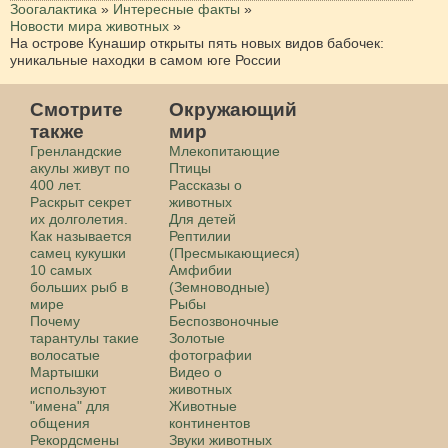
Зоогалактика
»
Интересные факты
»
Новости мира животных
»
На острове Кунашир открыты пять новых видов бабочек:
уникальные находки в самом юге России
Смотрите
Окружающий
также
мир
Гренландские
Млекопитающие
акулы живут по
Птицы
400 лет.
Рассказы о
Раскрыт секрет
животных
их долголетия.
Для детей
Как называется
Рептилии
самец кукушки
(Пресмыкающиеся)
10 самых
Амфибии
больших рыб в
(Земноводные)
мире
Рыбы
Почему
Беспозвоночные
тарантулы такие
Золотые
волосатые
фотографии
Мартышки
Видео о
используют
животных
"имена" для
Животные
общения
континентов
Рекордсмены
Звуки животных