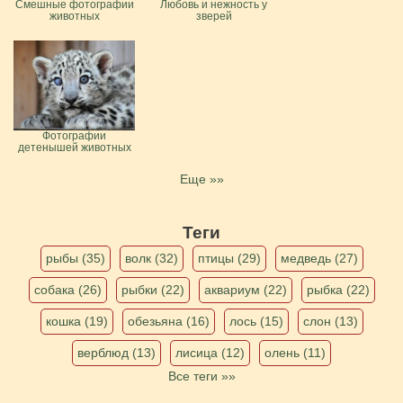
Смешные фотографии
Любовь и нежность у
животных
зверей
Фотографии
детенышей животных
Еще »»
Теги
рыбы (35)
волк (32)
птицы (29)
медведь (27)
собака (26)
рыбки (22)
аквариум (22)
рыбка (22)
кошка (19)
обезьяна (16)
лось (15)
слон (13)
верблюд (13)
лисица (12)
олень (11)
Все теги »»