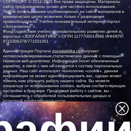
COPYRIGHT © 2012-2026 Все права защищены. Материалы
сайта предназначены только для частного использования.
Любое использование опубликованных на сайте материалов в
коммерческих целях возможно только с разрешения
правообладателя: Учебно-познавательный интернет-портал
®
«Зоогалактика
».
Фонд содействия учебно-познавательному развитию детей и
®
взрослых «ЗООГАЛАКТИКА
» ОГРН 1177700014986 ИНН/КПП
9715306378/771501001
Администрация Портала
zoogalaktika.ru
получает
неперсонализированные статистические данные с помощью
сервисов веб-аналитики. Информация носит обезличенный
характер, в связи с чем не относится к составу персональных
данных. Наш сайт использует технологию «cookie», данная
информация не может идентифицировать вас, однако может
помочь нам улучшить работу нашего сайта. Вы можете
отказаться от использования cookies, выбрав соответствующие
настройки в браузере. Продолжая работу с сайтом, вы
соглашаетесь с обработкой пользовательских данных и
политикой конфиденциальности.
рафии 
ID ресурса: 13039