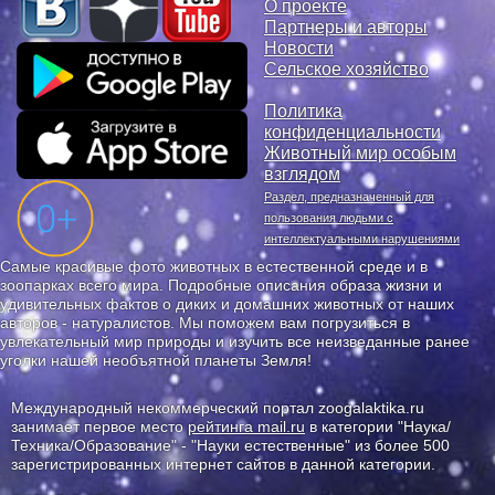
О проекте
Партнеры и авторы
Новости
Сельское хозяйство
Политика
конфиденциальности
Животный мир особым
взглядом
Раздел, предназначенный для
пользования людьми с
интеллектуальными нарушениями
Самые красивые фото животных в естественной среде и в
зоопарках всего мира. Подробные описания образа жизни и
удивительных фактов о диких и домашних животных от наших
авторов - натуралистов. Мы поможем вам погрузиться в
увлекательный мир природы и изучить все неизведанные ранее
уголки нашей необъятной планеты Земля!
Международный некоммерческий портал zoogalaktika.ru
занимает первое место
рейтинга mail.ru
в категории "Наука/
Техника/Образование" - "Науки естественные" из более 500
зарегистрированных интернет сайтов в данной категории.