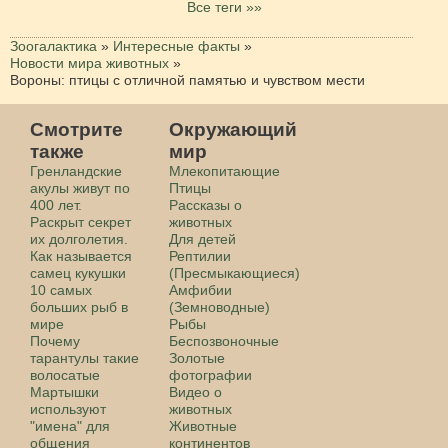
Все теги »»
Зоогалактика
»
Интересные факты
»
Новости мира животных
»
Вороны: птицы с отличной памятью и чувством мести
Смотрите
Окружающий
также
мир
Гренландские
Млекопитающие
акулы живут по
Птицы
400 лет.
Рассказы о
Раскрыт секрет
животных
их долголетия.
Для детей
Как называется
Рептилии
самец кукушки
(Пресмыкающиеся)
10 самых
Амфибии
больших рыб в
(Земноводные)
мире
Рыбы
Почему
Беспозвоночные
тарантулы такие
Золотые
волосатые
фотографии
Мартышки
Видео о
используют
животных
"имена" для
Животные
общения
континентов