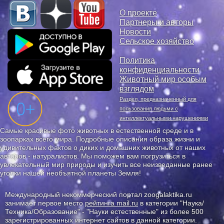
О проекте
Партнеры и авторы
Новости
Сельское хозяйство
Политика
конфиденциальности
Животный мир особым
взглядом
Раздел, предназначенный для
пользования людьми с
интеллектуальными нарушениями
Самые красивые фото животных в естественной среде и в
зоопарках всего мира. Подробные описания образа жизни и
удивительных фактов о диких и домашних животных от наших
авторов - натуралистов. Мы поможем вам погрузиться в
увлекательный мир природы и изучить все неизведанные ранее
уголки нашей необъятной планеты Земля!
Международный некоммерческий портал zoogalaktika.ru
занимает первое место
рейтинга mail.ru
в категории "Наука/
Техника/Образование" - "Науки естественные" из более 500
зарегистрированных интернет сайтов в данной категории.