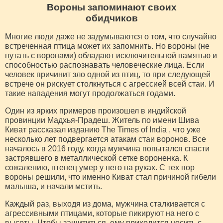
Вороны запоминают своих
обидчиков
Многие люди даже не задумываются о том, что случайно
встреченная птица может их запомнить. Но вороны (не
путать с воронами) обладают исключительной памятью и
способностью распознавать человеческие лица. Если
человек причинит зло одной из птиц, то при следующей
встрече он рискует столкнуться с агрессией всей стаи. И
такие нападения могут продолжаться годами.
Один из ярких примеров произошел в индийской
провинции Мадхья-Прадеш. Житель по имени Шива
Киват рассказал изданию The Times of India , что уже
несколько лет подвергается атакам стаи воронов. Все
началось в 2016 году, когда мужчина попытался спасти
застрявшего в металлической сетке вороненка. К
сожалению, птенец умер у него на руках. С тех пор
вороны решили, что именно Киват стал причиной гибели
малыша, и начали мстить.
Каждый раз, выходя из дома, мужчина сталкивается с
агрессивными птицами, которые пикируют на него с
высоты. Чтобы защититься, ему приходится носить с