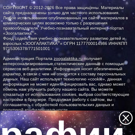
COPYRIGHT © 2012-2026 Все права защищены. Материалы
сайта предназначены только для частного использования.
Любое использование опубликованных на сайте материалов в
коммерческих целях возможно только с разрешения
правообладателя: Учебно-познавательный интернет-портал
®
«Зоогалактика
».
Фонд содействия учебно-познавательному развитию детей и
®
взрослых «ЗООГАЛАКТИКА
» ОГРН 1177700014986 ИНН/КПП
9715306378/771501001
Администрация Портала
zoogalaktika.ru
получает
неперсонализированные статистические данные с помощью
сервисов веб-аналитики. Информация носит обезличенный
характер, в связи с чем не относится к составу персональных
данных. Наш сайт использует технологию «cookie», данная
информация не может идентифицировать вас, однако может
помочь нам улучшить работу нашего сайта. Вы можете
отказаться от использования cookies, выбрав соответствующие
настройки в браузере. Продолжая работу с сайтом, вы
соглашаетесь с обработкой пользовательских данных и
политикой конфиденциальности.
ID ресурса: 12944