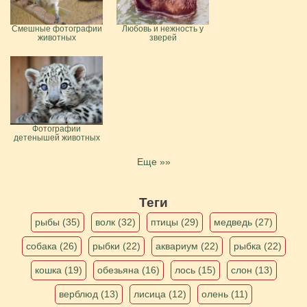
Смешные фотографии
Любовь и нежность у
животных
зверей
Фотографии
детенышей животных
Еще »»
Теги
рыбы (35)
волк (32)
птицы (29)
медведь (27)
собака (26)
рыбки (22)
аквариум (22)
рыбка (22)
кошка (19)
обезьяна (16)
лось (15)
слон (13)
верблюд (13)
лисица (12)
олень (11)