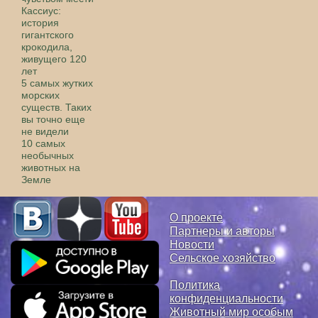
Кассиус:
история
гигантского
крокодила,
живущего 120
лет
5 самых жутких
морских
существ. Таких
вы точно еще
не видели
10 самых
необычных
животных на
Земле
О проекте
Партнеры и авторы
Новости
Сельское хозяйство
Политика
конфиденциальности
Животный мир особым