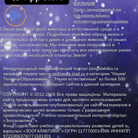
взглядом
Раздел, предназначенный для
пользования людьми с
интеллектуальными нарушениями
Самые красивые фото животных в естественной среде и в
зоопарках всего мира. Подробные описания образа жизни и
удивительных фактов о диких и домашних животных от наших
авторов - натуралистов. Мы поможем вам погрузиться в
увлекательный мир природы и изучить все неизведанные ранее
уголки нашей необъятной планеты Земля!
Международный некоммерческий портал zoogalaktika.ru
занимает первое место
рейтинга mail.ru
в категории "Наука/
Техника/Образование" - "Науки естественные" из более 500
зарегистрированных интернет сайтов в данной категории.
COPYRIGHT © 2012-2026 Все права защищены. Материалы
сайта предназначены только для частного использования.
Любое использование опубликованных на сайте материалов в
коммерческих целях возможно только с разрешения
правообладателя: Учебно-познавательный интернет-портал
®
«Зоогалактика
».
Фонд содействия учебно-познавательному развитию детей и
®
взрослых «ЗООГАЛАКТИКА
» ОГРН 1177700014986 ИНН/КПП
9715306378/771501001