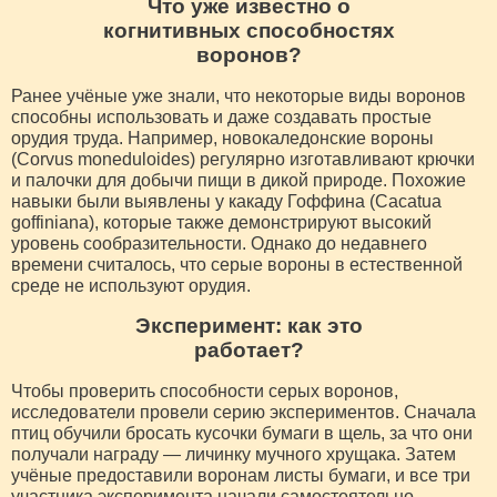
Что уже известно о
когнитивных способностях
воронов?
Ранее учёные уже знали, что некоторые виды воронов
способны использовать и даже создавать простые
орудия труда. Например, новокаледонские вороны
(Corvus moneduloides) регулярно изготавливают крючки
и палочки для добычи пищи в дикой природе. Похожие
навыки были выявлены у какаду Гоффина (Cacatua
goffiniana), которые также демонстрируют высокий
уровень сообразительности. Однако до недавнего
времени считалось, что серые вороны в естественной
среде не используют орудия.
Эксперимент: как это
работает?
Чтобы проверить способности серых воронов,
исследователи провели серию экспериментов. Сначала
птиц обучили бросать кусочки бумаги в щель, за что они
получали награду — личинку мучного хрущака. Затем
учёные предоставили воронам листы бумаги, и все три
участника эксперимента начали самостоятельно