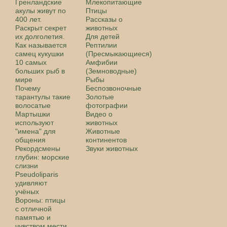
Гренландские
Млекопитающие
акулы живут по
Птицы
400 лет.
Рассказы о
Раскрыт секрет
животных
их долголетия.
Для детей
Как называется
Рептилии
самец кукушки
(Пресмыкающиеся)
10 самых
Амфибии
больших рыб в
(Земноводные)
мире
Рыбы
Почему
Беспозвоночные
тарантулы такие
Золотые
волосатые
фотографии
Мартышки
Видео о
используют
животных
"имена" для
Животные
общения
континентов
Рекордсмены
Звуки животных
глубин: морские
слизни
Pseudoliparis
удивляют
учёных
Вороны: птицы
с отличной
памятью и
чувством мести