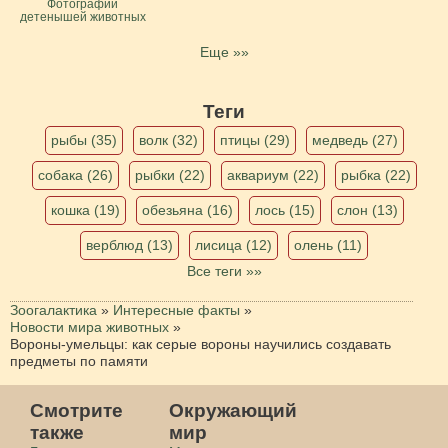
Фотографии
детенышей животных
Еще »»
Теги
рыбы (35)
волк (32)
птицы (29)
медведь (27)
собака (26)
рыбки (22)
аквариум (22)
рыбка (22)
кошка (19)
обезьяна (16)
лось (15)
слон (13)
верблюд (13)
лисица (12)
олень (11)
Все теги »»
Зоогалактика
»
Интересные факты
»
Новости мира животных
»
Вороны-умельцы: как серые вороны научились создавать
предметы по памяти
Смотрите
Окружающий
также
мир