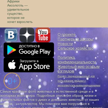
Африки
Аксолотль —
удивительное
существо,
которое не
хочет взрослеть
О проекте
Партнеры и авторы
Новости
Сельское хозяйство
Политика
конфиденциальности
Животный мир особым
взглядом
Раздел, предназначенный для
пользования людьми с
интеллектуальными нарушениями
Самые красивые фото животных в естественной среде и в
зоопарках всего мира. Подробные описания образа жизни и
удивительных фактов о диких и домашних животных от наших
авторов - натуралистов. Мы поможем вам погрузиться в
увлекательный мир природы и изучить все неизведанные ранее