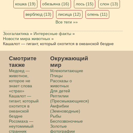
кошка (19)
обезьяна (16)
лось (15)
слон (13)
верблюд (13)
лисица (12)
олень (11)
Все теги »»
Зоогалактика
»
Интересные факты
»
Новости мира животных
»
Кашалот — гигант, который охотится в океанской бездне
Смотрите
Окружающий
также
мир
Медоед —
Млекопитающие
животное,
Птицы
которое не
Рассказы о
знает слова
животных
«страх»
Для детей
Кашалот —
Рептилии
гигант, который
(Пресмыкающиеся)
охотится в
Амфибии
океанской
(Земноводные)
бездне
Рыбы
Росомаха —
Беспозвоночные
неутомимый
Золотые
странник
фотографии