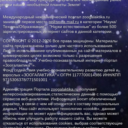
уголки нашей необъятной планеты Земля!
Международный некоммерческий портал zoogalaktika.ru
занимает первое место
рейтинга mail.ru
в категории "Наука/
Техника/Образование" - "Науки естественные" из более 500
зарегистрированных интернет сайтов в данной категории.
COPYRIGHT © 2012-2026 Все права защищены. Материалы
сайта предназначены только для частного использования.
Любое использование опубликованных на сайте материалов в
коммерческих целях возможно только с разрешения
правообладателя: Учебно-познавательный интернет-портал
®
«Зоогалактика
».
Фонд содействия учебно-познавательному развитию детей и
®
взрослых «ЗООГАЛАКТИКА
» ОГРН 1177700014986 ИНН/КПП
9715306378/771501001
Администрация Портала
zoogalaktika.ru
получает
неперсонализированные статистические данные с помощью
сервисов веб-аналитики. Информация носит обезличенный
характер, в связи с чем не относится к составу персональных
данных. Наш сайт использует технологию «cookie», данная
информация не может идентифицировать вас, однако может
помочь нам улучшить работу нашего сайта. Вы можете
отказаться от использования cookies, выбрав соответствующие