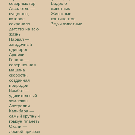
северных гор
Видео о
Аксолотль —
животных
существо,
Животные
которое
континентов
сохранило
Звуки животных
детство на всю
жизнь
Нарвал —
загадочный
единорог
Арктики
Гепард —
совершенная
машина
скорости,
созданная
природой
Вомбат —
удивительный
землекоп
Австралии
Капибара —
самый крупный
грызун планеты
Окапи —
лесной призрак