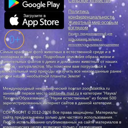
Сельское хозяйство
Политика
конфиденциальности
Животный мир особым
взглядом
Раздел, предназначенный для
пользования людьми с
интеллектуальными нарушениями
Самые красивые фото животных в естественной среде и в
зоопарках всего мира. Подробные описания образа жизни и
удивительных фактов о диких и домашних животных от наших
авторов - натуралистов. Мы поможем вам погрузиться в
увлекательный мир природы и изучить все неизведанные ранее
уголки нашей необъятной планеты Земля!
Международный некоммерческий портал zoogalaktika.ru
занимает первое место
рейтинга mail.ru
в категории "Наука/
Техника/Образование" - "Науки естественные" из более 500
зарегистрированных интернет сайтов в данной категории.
COPYRIGHT © 2012-2026 Все права защищены. Материалы
сайта предназначены только для частного использования.
Любое использование опубликованных на сайте материалов в
коммерческих целях возможно только с разрешения