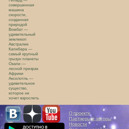
Гепард —
совершенная
машина
скорости,
созданная
природой
Вомбат —
удивительный
землекоп
Австралии
Капибара —
самый крупный
грызун планеты
Окапи —
лесной призрак
Африки
Аксолотль —
удивительное
существо,
которое не
хочет взрослеть
О проекте
Партнеры и авторы
Новости