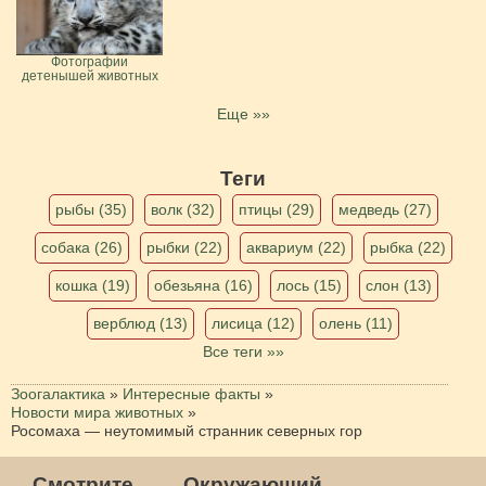
Фотографии
детенышей животных
Еще »»
Теги
рыбы (35)
волк (32)
птицы (29)
медведь (27)
собака (26)
рыбки (22)
аквариум (22)
рыбка (22)
кошка (19)
обезьяна (16)
лось (15)
слон (13)
верблюд (13)
лисица (12)
олень (11)
Все теги »»
Зоогалактика
»
Интересные факты
»
Новости мира животных
»
Росомаха — неутомимый странник северных гор
Смотрите
Окружающий