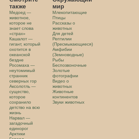
также
мир
Медоед —
Млекопитающие
животное,
Птицы
которое не
Рассказы о
знает слова
животных
«страх»
Для детей
Кашалот —
Рептилии
гигант, который
(Пресмыкающиеся)
охотится в
Амфибии
океанской
(Земноводные)
бездне
Рыбы
Росомаха —
Беспозвоночные
неутомимый
Золотые
странник
фотографии
северных гор
Видео о
Аксолотль —
животных
существо,
Животные
которое
континентов
сохранило
Звуки животных
детство на всю
жизнь
Нарвал —
загадочный
единорог
Арктики