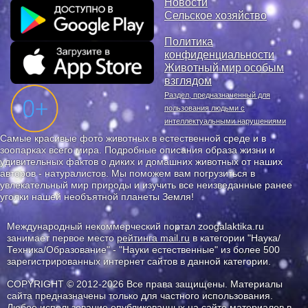
Новости
Сельское хозяйство
Политика
конфиденциальности
Животный мир особым
взглядом
Раздел, предназначенный для
пользования людьми с
интеллектуальными нарушениями
Самые красивые фото животных в естественной среде и в
зоопарках всего мира. Подробные описания образа жизни и
удивительных фактов о диких и домашних животных от наших
авторов - натуралистов. Мы поможем вам погрузиться в
увлекательный мир природы и изучить все неизведанные ранее
уголки нашей необъятной планеты Земля!
Международный некоммерческий портал zoogalaktika.ru
занимает первое место
рейтинга mail.ru
в категории "Наука/
Техника/Образование" - "Науки естественные" из более 500
зарегистрированных интернет сайтов в данной категории.
COPYRIGHT © 2012-2026 Все права защищены. Материалы
сайта предназначены только для частного использования.
Любое использование опубликованных на сайте материалов в