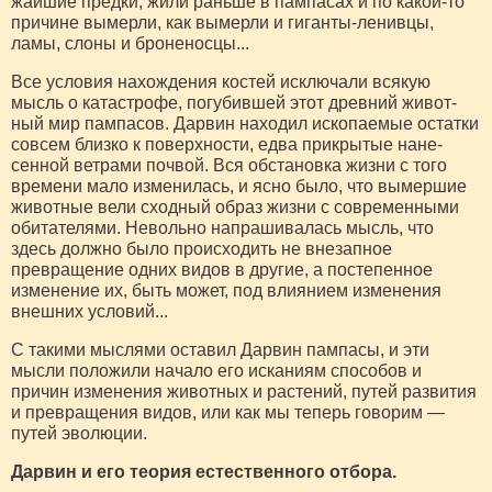
жайшие предки, жили раньше в пампасах и по какой-то
причине вымерли, как вымерли и гиганты-ленивцы,
ламы, слоны и броненосцы...
Все условия нахождения костей исключали всякую
мысль о катастрофе, погубившей этот древний живот­
ный мир пампасов. Дарвин находил ископаемые остатки
совсем близко к поверхности, едва прикрытые нане­
сенной ветрами почвой. Вся обстановка жизни с того
времени мало изменилась, и ясно было, что вымершие
животные вели сходный образ жизни с современными
обитателями. Невольно напрашивалась мысль, что
здесь должно было происходить не внезапное
превращение одних видов в другие, а постепенное
изменение их, быть может, под влиянием изменения
внешних условий...
С такими мыслями оставил Дарвин пампасы, и эти
мысли положили начало его исканиям способов и
причин изменения животных и растений, путей развития
и превращения видов, или как мы теперь говорим —
путей эволюции.
Дарвин и его теория естественного отбора.