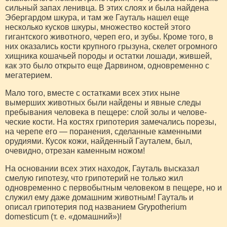
сильный запах ленивца. В этих слоях и была найдена
Эбергардом шкура, и там же Гауталь нашел еще
несколько кусков шкуры, множество костей этого
гигантского животного, череп его, и зубы. Кроме того, в
них оказались кости крупного грызуна, скелет огромного
хищника кошачьей породы и остатки лошади, жившей,
как это было открыто еще Дарвином, одновременно с
мегатерием.
Мало того, вместе с остатками всех этих ныне
вымерших животных были найдены и явные следы
пребывания человека в пещере: слой золы и челове­
ческие кости. На костях грипотерия замечались по­резы,
на черепе его — поранения, сделанные каменными
орудиями. Кусок кожи, найденный Гауталем, был,
очевидно, отрезан каменным ножом!
На основании всех этих находок, Гауталь выска­зал
смелую гипотезу, что грипотерий не только жил
одновременно с первобытным человеком в пещере, но и
служил ему даже домашним животным! Гауталь и
описал грипотерия под названием Grypotherium
domesticum (т. е. «домашний»)!