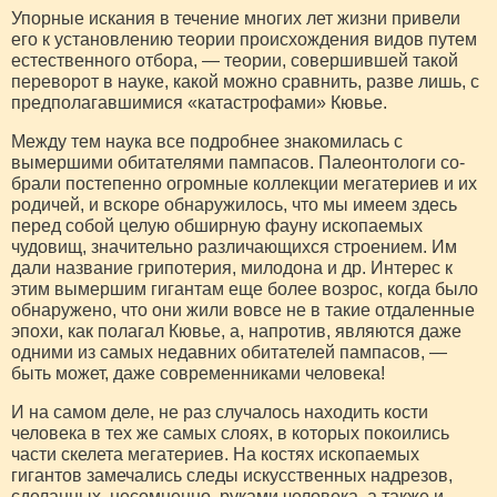
Упорные искания в течение многих лет жизни привели
его к установлению теории происхождения видов путем
естественного отбора, — теории, совершившей такой
переворот в науке, какой можно сравнить, разве лишь, с
предполагавши­мися «катастрофами» Кювье.
Между тем наука все подробнее знакомилась с
вымершими обитателями пампасов. Палеонтологи со­
брали постепенно огромные коллекции мегатериев и их
родичей, и вскоре обнаружилось, что мы имеем здесь
перед собой целую обширную фауну ископаемых
чудовищ, значительно различающихся строением. Им
дали название грипотерия, милодона и др. Интерес к
этим вымершим гигантам еще более возрос, когда было
обнаружено, что они жили вовсе не в такие отдаленные
эпохи, как полагал Кювье, а, напро­тив, являются даже
одними из самых недавних оби­тателей пампасов, —
быть может, даже современниками человека!
И на самом деле, не раз случалось находить кости
человека в тех же самых слоях, в которых по­коились
части скелета мегатериев. На костях иско­паемых
гигантов замечались следы искусственных надрезов,
сделанных, несомненно, руками человека, а также и