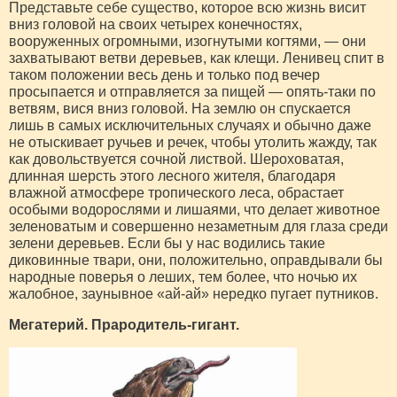
Представьте себе существо, которое всю жизнь висит
вниз головой на своих четырех конечностях,
вооруженных огромными, изогнутыми когтями, — они
захватывают ветви деревьев, как клещи. Ленивец спит в
таком положении весь день и только под вечер
просыпается и отправляется за пищей — опять-таки по
ветвям, вися вниз головой. На землю он спускается
лишь в самых исключительных случаях и обычно даже
не отыскивает ручьев и речек, чтобы утолить жажду, так
как довольствуется сочной листвой. Шеро­ховатая,
длинная шерсть этого лесного жителя, благодаря
влажной атмосфере тропического леса, обрастает
особыми водорослями и лишаями, что делает животное
зеленоватым и совершенно незаметным для глаза среди
зелени деревьев. Если бы у нас водились такие
диковинные твари, они, положительно, оправды­вали бы
народные поверья о леших, тем более, что ночью их
жалобное, заунывное «ай-ай» нередко пу­гает путников.
Мегатерий. Прародитель-гигант.