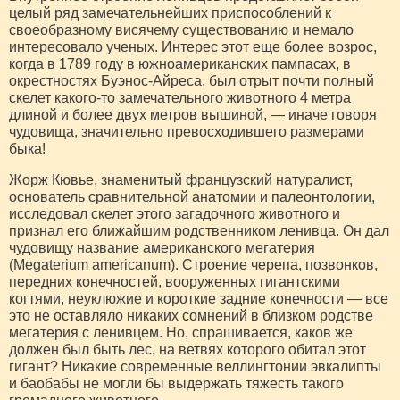
целый ряд замечательнейших приспособлений к
своеобразному висячему существованию и немало
интересовало ученых. Интерес этот еще более воз­рос,
когда в 1789 году в южноамериканских пампасах, в
окрестностях Буэнос-Айреса, был отрыт почти полный
скелет какого-то замечательного животного 4 метра
длиной и более двух метров вышиной, — иначе говоря
чудовища, значительно превосходившего размерами
быка!
Жорж Кювье, знаменитый французский натура­лист,
основатель сравнительной анатомии и палеонто­логии,
исследовал скелет этого загадочного животного и
признал его ближайшим родственником ленивца. Он дал
чудовищу название американского мегатерия
(Megaterium americanum). Строение черепа, позвон­ков,
передних конечностей, вооруженных гигантскими
когтями, неуклюжие и короткие задние конечности — все
это не оставляло никаких сомнений в близком род­стве
мегатерия с ленивцем. Но, спрашивается, каков же
должен был быть лес, на ветвях которого обитал этот
гигант? Никакие современные веллингтонии эвкалипты
и баобабы не могли бы выдержать тяжесть такого