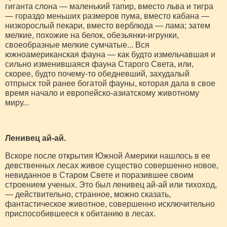
гиганта слона — маленький тапир, вместо льва и тигра
— гораздо меньших размеров пума, вместо кабана —
низкорослый пекари, вместо верблюда — лама; затем
мелкие, похожие на белок, обезьянки-игрунки,
своеобразные мелкие сум­чатые... Вся
южноамериканская фауна — как будто измельчавшая и
сильно изменившаяся фауна Старого Света, или,
скорее, будто почему-то обедневший, заху­далый
отпрыск той ранее богатой фауны, которая дала в свое
время начало и европейско-азиатскому животному
миру...
Ленивец ай-ай.
Вскоре после открытия Южной Америки нашлось в ее
девственных лесах живое существо совершенно новое,
невиданное в Старом Свете и поразившее своим
строением ученых. Это был ленивец ай-ай или тихоход,
— действительно, странное, можно сказать,
фантастическое животное, совершенно исключительно
приспособившееся к обитанию в лесах.