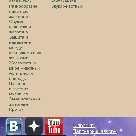
отравитель.
континентов
Разнообразие
Звуки животных
ядовитых
животных
Оружие
человека и
животных.
Защита и
нападение
между
хищниками и их
жертвами
Жестокость в
мире животных
Артиллерия
природы
Военное
искусство
муравьев
Замечательные
животные.
Протей
О проекте
Партнеры и авторы