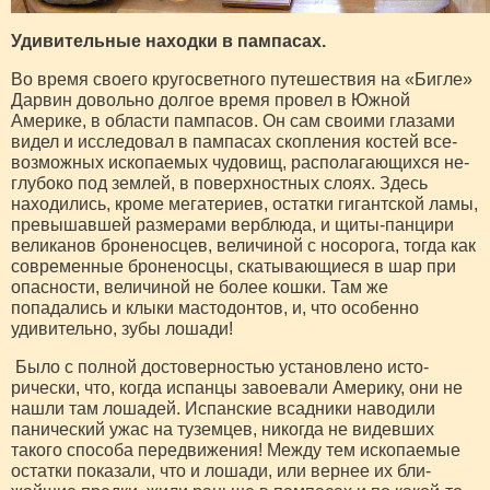
Удивительные находки в пампасах.
Во время своего кругосветного путешествия на «Бигле»
Дарвин довольно долгое время провел в Южной
Америке, в области пампасов. Он сам своими глазами
видел и исследовал в пампасах скопления костей все­
возможных ископаемых чудовищ, располагающихся не­
глубоко под землей, в поверхностных слоях. Здесь
находились, кроме мегатериев, остатки гигантской ламы,
превышавшей размерами верблюда, и щиты-панцири
великанов броненосцев, величиной с носорога, тогда как
современные броненосцы, скатывающиеся в шар при
опасности, величиной не более кошки. Там же
попадались и клыки мастодонтов, и, что особенно
удивительно, зубы лошади!
Было с полной достоверностью установлено исто­
рически, что, когда испанцы завоевали Америку, они не
нашли там лошадей. Испанские всадники наводили
панический ужас на туземцев, никогда не видевших
такого способа передвижения! Между тем ископаемые
остатки показали, что и лошади, или вернее их бли­