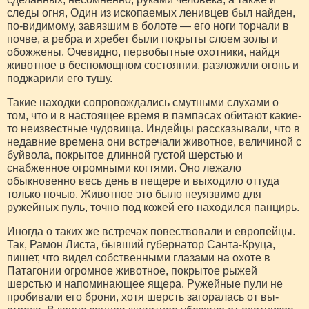
следы огня, Один из ископаемых ленивцев был найден,
по-видимому, завязшим в болоте — его ноги торчали в
почве, а ребра и хребет были покрыты слоем золы и
обожжены. Очевидно, первобытные охот­ники, найдя
животное в беспомощном состоянии, раз­ложили огонь и
поджарили его тушу.
Такие находки сопровождались смутными слухами о
том, что и в настоящее время в пампасах обитают какие-
то неизвестные чудовища. Индейцы рассказы­вали, что в
недавние времена они встречали живот­ное, величиной с
буйвола, покрытое длинной густой шерстью и
снабженное огромными когтями. Оно ле­жало
обыкновенно весь день в пещере и выходило оттуда
только ночью. Животное это было неуязвимо для
ружейных пуль, точно под кожей его находился панцирь.
Иногда о таких же встречах повествовали и евро­пейцы.
Так, Рамон Листа, бывший губернатор Санта-Круца,
пишет, что видел собственными глазами на охоте в
Патагонии огромное животное, покрытое рыжей
шерстью и напоминающее ящера. Ружейные пули не
пробивали его брони, хотя шерсть загоралась от вы­