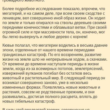
громадного животного.
Более подробное исследование показало, впрочем, что
мегатерий, и на самом деле, при всем своем сход­стве с
ленивцем, вел совершенно иной образ жизни. Он ходил
по земле и только опирался на стволы де­ревьев своими
передними конечностями и обламывал ветви. При своей
огромной силе и при массивности тела, он, конечно, мог
бы легко вывернуть и любое дерево с корнем!
Кювье полагал, что мегатерии водились в весьма давние
эпохи, отделенные от нашего времени пери­одами
грандиозных катастроф. По его воззрениям, развитие
жизни на земле шло не непрерывным ходом, а скачками.
От времени до времени наступали пери­оды в жизни
земли, когда из-за всемирных потопов, землетрясений,
извержений вулканов погибал без остатков весь
животный и растительный мир. В следующий период он
возникал совершенно заново, уже в несколько
измененных формах. Появлялись новые животные и
растения, совсем не родственные прежним, и они
развивались, достигая полного расцвета, вплоть до
новых гибельных катастроф.
В силу этой предвзятой теории, совершенно не