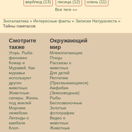
верблюд (13)
лисица (12)
олень (11)
Все теги »»
Зоогалактика
»
Интересные факты
»
Записки Натуралиста
»
Тайны пампасов
Смотрите
Окружающий
также
мир
Угорь. Рыба-
Млекопитающие
феномен
Птицы
Комар и
Рассказы о
Муравей. Как
животных
муравьи
Для детей
используют
Рептилии
других
(Пресмыкающиеся)
животных
Амфибии
Животные-
(Земноводные)
саперы. Жизнь
Рыбы
под землей
Беспозвоночные
Морские
Золотые
лежебоки.
фотографии
Легенды о
Видео о
камбале
животных
Клоп-
Животные