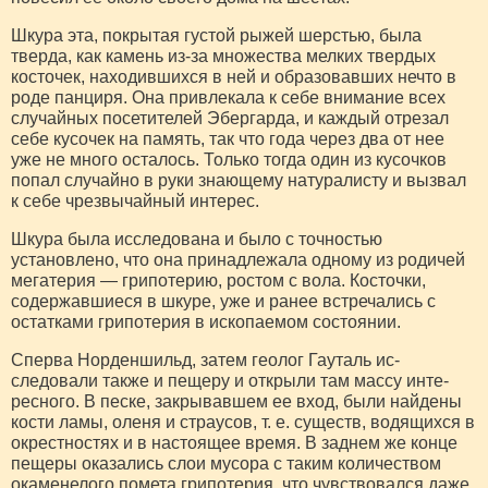
Шкура эта, покры­тая густой рыжей шерстью, была
тверда, как камень из-за множества мелких твердых
косточек, находив­шихся в ней и образовавших нечто в
роде панциря. Она привлекала к себе внимание всех
слу­чайных посетителей Эбергарда, и каждый отрезал
себе кусочек на память, так что года через два от нее
уже не много осталось. Только тогда один из ку­сочков
попал случайно в руки знающему натуралисту и вызвал
к себе чрезвычайный интерес.
Шкура была исследована и было с точностью
установлено, что она принадлежала одному из родичей
мегатерия — грипотерию, ростом с вола. Косточки,
содержавшиеся в шкуре, уже и ранее встречались с
остатками грипотерия в ископаемом состоянии.
Сперва Норденшильд, затем геолог Гауталь ис­
следовали также и пещеру и открыли там массу инте­
ресного. В песке, закрывавшем ее вход, были найдены
кости ламы, оленя и страусов, т. е. существ, водящихся в
окрестностях и в настоящее время. В заднем же конце
пещеры оказались слои мусора с таким коли­чеством
окаменелого помета грипотерия, что чувство­вался даже