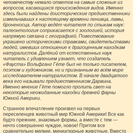
человечеству немало ответов на самые сложные из
вопросов, касающихся происхождения видов. Именно
здесь были найдены доисторические предшественники
измельчавших к настоящему времени ленивца, ламы,
броненосца. Автор ведёт читателя по стыкам наук:
палеонтология соприкасается с зоологией, история
напрямую связана с географией. Повествование
украшено историческими справками, свидетельствами
людей, имевших отношение к драгоценным находкам
натуралистов. Далёкий от естественных наук
читатель с удивлением узнает, что создатель
«Фауста» Вольфганг Гёте был не только писателем,
поэтом и художником, но и признанным во всём мире
исследователем-натуралистом. В начале двадцатого
века его называли предшественником Дарвина.
Именно мнение Гёте помогло пролить свет на
некоторые неожиданные находки древней фауны
Южной Америки.
Странное впечатление произвел на первых
переселенцев животный мир Южной Америки! Все как
будто прежние, знакомые формы, а вместе с тем —
нечто совершенно чуждое, новое! Притом все
сравнительно мелкие, миниатюрные животные. Вместо