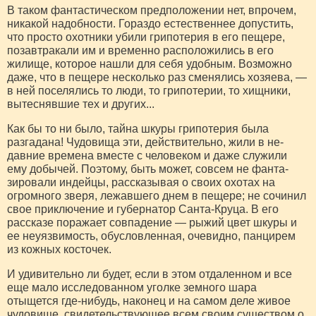
В таком фантастическом предположении нет, впрочем,
никакой надобности. Гораздо естественнее допустить,
что просто охотники убили грипотерия в его пещере,
позавтракали им и временно расположились в его
жилище, которое нашли для себя удобным. Возможно
даже, что в пещере несколько раз сменялись хозяева, —
в ней поселялись то люди, то грипотерии, то хищники,
вытеснявшие тех и других...
Как бы то ни было, тайна шкуры грипотерия была
разгадана! Чудовища эти, действительно, жили в не­
давние времена вместе с человеком и даже служили
ему добычей. Поэтому, быть может, совсем не фанта­
зировали индейцы, рассказывая о своих охотах на
огромного зверя, лежавшего днем в пещере; не сочи­нил
свое приключение и губернатор Санта-Круца. В его
рассказе поражает совпадение — рыжий цвет шкуры и
ее неуязвимость, обусловленная, очевидно, панцирем
из кожных косточек.
И удивительно ли будет, если в этом отдален­ном и все
еще мало исследованном уголке земного шара
отыщется где-нибудь, наконец и на самом деле живое
чудовище, свидетельствующее всем своим существом о