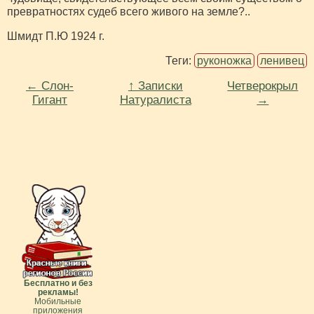
превратностях судеб всего живого на земле?..
Шмидт П.Ю 1924 г.
Теги:
руконожка
ленивец
← Слон-
↑ Записки
Четверокрыл
Гигант
Натуралиста
→
Бесплатно и без
рекламы!
Мобильные
приложения