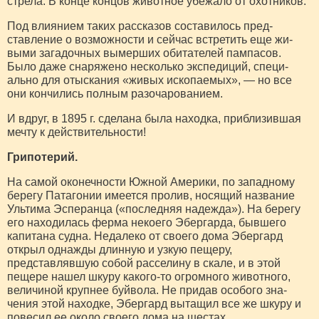
стрела. В конце концов животное убежало от охот­ников.
Под влиянием таких рассказов составилось пред­
ставление о возможности и сейчас встретить еще жи­
выми загадочных вымерших обитателей пампасов.
Было даже снаряжено несколько экспедиций, специ­
ально для отыскания «живых ископаемых», — но все
они кончились полным разочарованием.
И вдруг, в 1895 г. сделана была находка, прибли­зившая
мечту к действительности!
Грипотерий.
На самой оконечности Южной Америки, по за­падному
берегу Патагонии имеется пролив, носящий название
Ультима Эсперанца («последняя надежда»). На берегу
его находилась ферма некоего Эбергарда, бывшего
капитана судна. Недалеко от своего дома Эбергард
открыл однажды длинную и узкую пещеру,
представлявшую собой расселину в скале, и в этой
пещере нашел шкуру какого-то огромного животного,
величиной крупнее буйвола. Не придав особого зна­
чения этой находке, Эбергард вытащил все же шкуру и
повесил ее около своего дома на шестах.