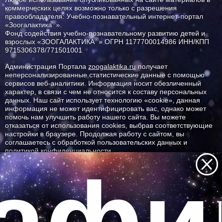
коммерческих целях возможно только с разрешения
правообладателя: Учебно-познавательный интернет-портал
®
«Зоогалактика
».
Фонд содействия учебно-познавательному развитию детей и
®
взрослых «ЗООГАЛАКТИКА
» ОГРН 1177700014986 ИНН/КПП
9715306378/771501001
Администрация Портала
zoogalaktika.ru
получает
неперсонализированные статистические данные с помощью
сервисов веб-аналитики. Информация носит обезличенный
характер, в связи с чем не относится к составу персональных
данных. Наш сайт использует технологию «cookie», данная
информация не может идентифицировать вас, однако может
помочь нам улучшить работу нашего сайта. Вы можете
отказаться от использования cookies, выбрав соответствующие
настройки в браузере. Продолжая работу с сайтом, вы
соглашаетесь с обработкой пользовательских данных и
политикой конфиденциальности.
афии
ID ресурса: 3636
Все самое интересное