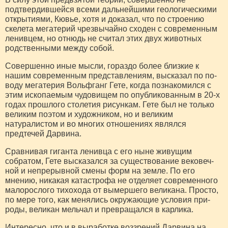
подтвердившейся всеми дальнейшими геологическими
открытиями, Кювье, хотя и доказал, что по строению
скелета мегатерий чрезвычайно сходен с современным
ленивцем, но отнюдь не считал этих двух животных
родственными между собой.
Совершенно иные мысли, гораздо более близкие к
нашим современным представлениям, высказал по по­
воду мегатерия Вольфганг Гете, когда познакомился с
этим ископаемым чудовищем по опубликованным в 20-х
годах прошлого столетия рисункам. Гете был не только
великим поэтом и художником, но и ве­ликим
натуралистом и во многих отношениях являлся
предтечей Дарвина.
Сравнивая гиганта ленивца с его ныне живущим
собратом, Гете высказался за существование вековеч­
ной и непрерывной смены форм на земле. По его
мнению, никакая катастрофа не отделяет современного
малорослого тихохода от вымершего великана. Просто,
по мере того, как менялись окружающие условия при­
роды, великан мельчал и превращался в карлика.
Интересно, что и в выработке воззрений Дарвина на