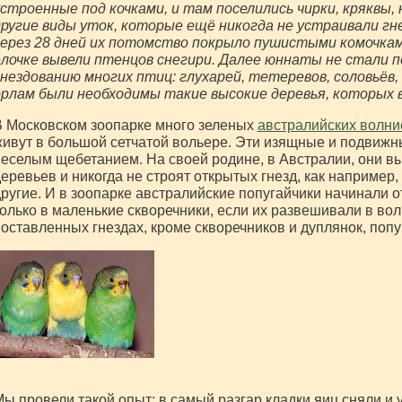
строенные под кочками, и там поселились чирки, кряквы,
ругие виды уток, которые ещё никогда не устраивали гне
ерез 28 дней их потомство покрыло пушистыми комочками
лочке вывели птенцов снегири. Далее юннаты не стали п
нездованию многих птиц: глухарей, тетеревов, соловьёв, 
рлам были необходимы такие высокие деревья, которых в
 Московском зоопарке много зеленых
австралийских волни
ивут в большой сетчатой вольере. Эти изящные и подвижн
еселым щебетанием. На своей родине, в Австралии, они в
еревьев и никогда не строят открытых гнезд, как например,
ругие. И в зоопарке австралийские попугайчики начинали 
олько в маленькие скворечники, если их развешивали в воль
оставленных гнездах, кроме скворечников и дуплянок, поп
ы провели такой опыт: в самый разгар кладки яиц сняли и 