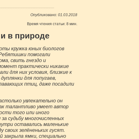
Опубликовано: 01.03.2018
Время чтения статьи: 8 мин.
 и в природе
оты кружка юных биологов
 Ребятишки помогали
ма, свить гнездо и
омент практически никакие
ли для них условия, близкие к
дуплянки для попугаев,
плавающих птиц, даже посадили
астолько увлекательно он
Как талантливо умеет автор
ости того или иного
за судьбу многочисленных
внутри оставались маленькие
у своих зелёненьких гусят.
й закрыла ямки, специально