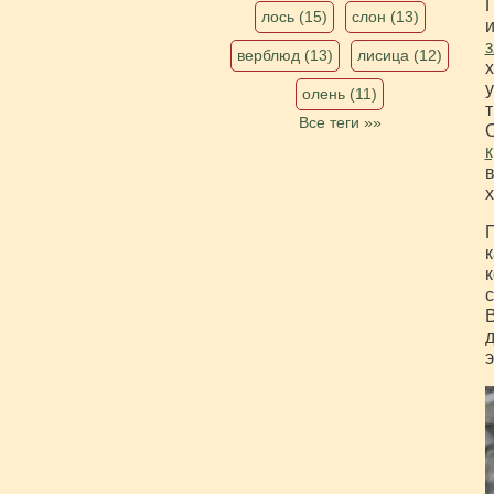
П
лось (15)
слон (13)
и
з
верблюд (13)
лисица (12)
х
у
олень (11)
т
Все теги »»
О
к
в
х
П
к
к
с
В
д
э