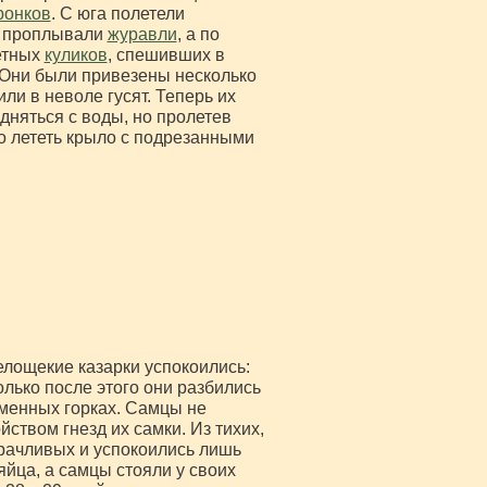
ронков
. С юга полетели
м проплывали
журавли
, а по
етных
куликов
, спешивших в
 Они были привезены несколько
или в неволе гусят. Теперь их
дняться с воды, но пролетев
о лететь крыло с подрезанными
елощекие казарки успокоились:
лько после этого они разбились
аменных горках. Самцы не
йством гнезд их самки. Из тихих,
драчливых и успокоились лишь
яйца, а самцы стояли у своих