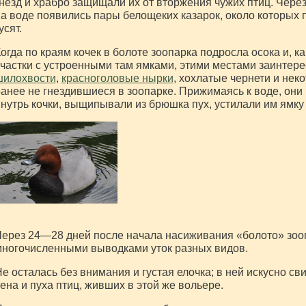
незд и храбро защищали их от вторжения чужих птиц. Чере
а воде появились пары белощеких казарок, около которых
усят.
огда по краям кочек в болоте зоопарка подросла осока и, 
частки с устроенными там ямками, этими местами заинтере
шилохвости
,
красноголовые нырки
, хохлатые чернети и нек
анее не гнездившиеся в зоопарке. Прижимаясь к воде, они
нутрь кочки, выщипывали из брюшка пух, устилали им ямку 
ерез 24—28 дней после начала насиживания «болото» зоо
ногочисленными выводками уток разных видов.
е осталась без внимания и густая елочка; в ней искусно св
ена и пуха птиц, живших в этой же вольере.