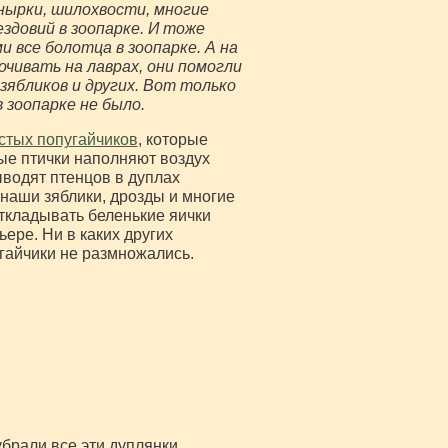
 нырки, шилохвости, многие
здовий в зоопарке. И тоже
 все болотца в зоопарке. А на
очивать на лаврах, они помогли
зябликов и других. Вот только
 зоопарке не было.
стых попугайчиков
, которые
ые птички наполняют воздух
ыводят птенцов в дуплах
 наши зяблики, дрозды и многие
откладывать беленькие яички
ере. Ни в каких других
угайчики не размножались.
убрали все эти дуплянки,