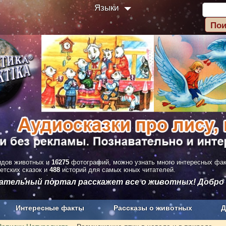
Языки
дов животных и
16275
фотографий, можно узнать много интересных фа
етских сказок и
488
историй для самых юных читателей.
вательный портал расскажет все о животных! Добро
Интересные факты
Рассказы о животных
Д
з рекламы
О проекте