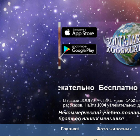
В нашей ЗООГАЛАКТИКЕ живет
5452
ви
рассказов. Найти
1094
увлекательных д
Некоммерческий учебно-позна
братьев наших меньших!
Главная
Фото животных
Наши приложения. Бесплатно и бе