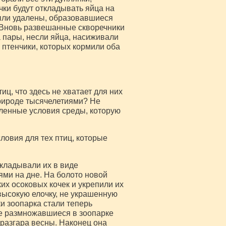
чки будут откладывать яйца на
 были удалены, образовавшиеся
 Вновь развешанные скворечники
 пары, несли яйца, насиживали
 птенчики, которых кормили оба
ц, что здесь не хватает для них
природе тысячелетиями? Не
еленные условия среды, которую
ловия для тех птиц, которые
укладывали их в виде
ми на дне. На болото новой
их осоковых кочек и укрепили их
 высокую елочку, не украшенную
и зоопарка стали теперь
не размножавшиеся в зоопарке
 разгара весны. Наконец она