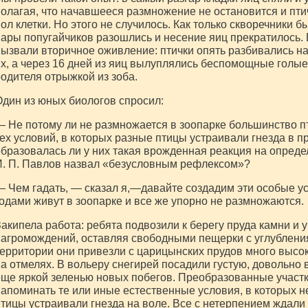
олагая, что начавшееся размножение не остановится и пти
ол клетки. Но этого не случилось. Как только скворечники
ары попугайчиков разошлись и несение яиц прекратилось.
ызвали вторичное оживление: птички опять разбивались на
х, а через 16 дней из яиц вылуплялись беспомощные голые
одителя отрыжкой из зоба.
дин из юных биологов спросил:
 Не потому ли не размножается в зоопарке большинство пти
ех условий, в которых разные птицы устраивали гнезда в 
бразовалась ли у них такая врожденная реакция на опред
. П. Павлов назвал «безусловным рефлексом»?
 Чем гадать, — сказал я,—давайте создадим эти особые ус
одами живут в зоопарке и все же упорно не размножаются.
акипела работа: ребята подвозили к берегу пруда камни и 
агромождений, оставляя свободными пещерки с углубления
ерритории они привезли с царицынских прудов много высок
а отмелях. В вольеру снегирей посадили густую, довольно
ще яркой зеленью новых побегов. Преобразованные участк
апоминать те или иные естественные условия, в которых 
тицы устраивали гнезда на воле. Все с нетерпением ждали