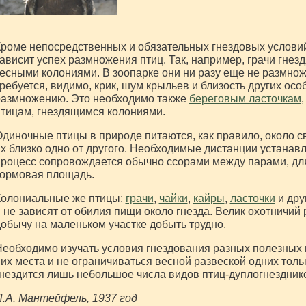
роме непосредственных и обязательных гнездовых условий,
ависит успех размножения птиц. Так, например, грачи гне
есными колониями. В зоопарке они ни разу еще не размножал
ребуется, видимо, крик, шум крыльев и близость других осо
размножению. Это необходимо также
береговым ласточкам
тицам, гнездящимся колониями.
диночные птицы в природе питаются, как правило, около св
х близко одно от другого. Необходимые дистанции устанав
роцесс сопровождается обычно ссорами между парами, для
кормовая площадь.
Колониальные же птицы:
грачи
,
чайки
,
кайры
,
ласточки
и дру
 не зависят от обилия пищи около гнезда. Велик охотничий р
обычу на маленьком участке добыть трудно.
еобходимо изучать условия гнездования разных полезных 
их места и не ограничиваться весной развеской одних толь
нездится лишь небольшое числа видов птиц-дуплогнездник
.А. Мантейфель, 1937 год