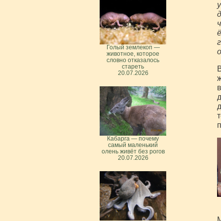
у
д
ч
ё
г
Голый землекоп —
о
животное, которое
словно отказалось
стареть
В
20.07.2026
ж
в
д
д
т
п
Кабарга — почему
самый маленький
олень живёт без рогов
20.07.2026
М