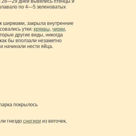
з 28—29 дней вывелись птенцы и
 плавало по 4—5 зеленоватых
как ширмами, закрыла внутренние
совались утки:
кряквы
,
чирки
,
оторые другие виды, никогда
 как бы вползали незаметно
и начинали нести яйца.
парка покрылось
или гнездо
снегири
из веточек,