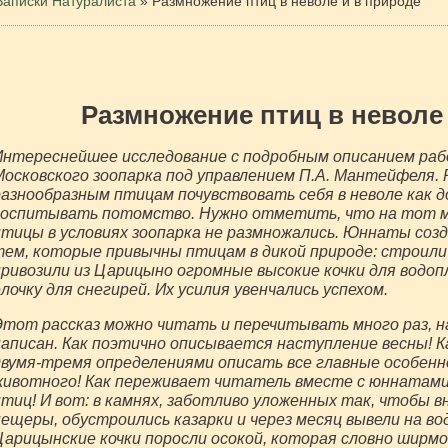
Записки Натуралиста
»
Размножение птиц в неволе и в природе
Размножение птиц в неволе
Интереснейшее исследование с подробным описанием раб
Московского зоопарка под управлением П.А. Мантейфеля.
азнообразным птицам почувствовать себя в неволе как до
воспитывать потомство. Нужно отметить, что на тот м
тицы в условиях зоопарка не размножались. Юннаты созда
ем, которые привычны птицам в дикой природе: строили 
ривозили из Царицыно огромные высокие кочки для водо
лочку для снегирей. Их усилия увенчались успехом.
Этот рассказ можно читать и перечитывать много раз, н
написан. Как поэтично описывается наступление весны! 
двумя-тремя определениями описать все главные особенн
животного! Как переживает читатель вместе с юннатами 
тиц! И вот: в камнях, заботливо уложенных так, чтобы 
ещеры, обустроились казарки и через месяц вывели на вод
арицынские кочки поросли осокой, которая словно ширмо