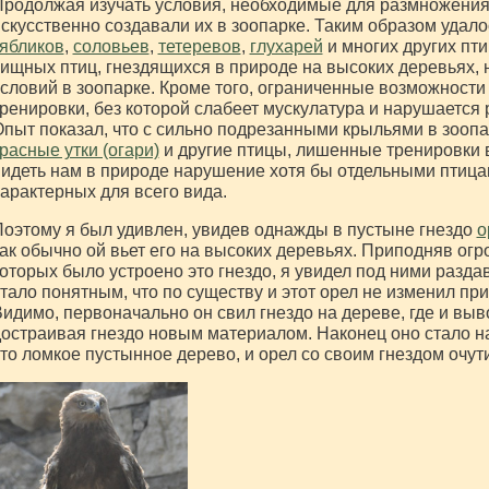
родолжая изучать условия, необходимые для размножения
скусственно создавали их в зоопарке. Таким образом удал
ябликов
,
соловьев
,
тетеревов
,
глухарей
и многих других пти
ищных птиц, гнездящихся в природе на высоких деревьях, 
словий в зоопарке. Кроме того, ограниченные возможности
ренировки, без которой слабеет мускулатура и нарушается 
пыт показал, что с сильно подрезанными крыльями в зооп
расные утки (огари)
и другие птицы, лишенные тренировки в
идеть нам в природе нарушение хотя бы отдельными птица
арактерных для всего вида.
оэтому я был удивлен, увидев однажды в пустыне гнездо
о
ак обычно ой вьет его на высоких деревьях. Приподняв огро
оторых было устроено это гнездо, я увидел под ними разд
тало понятным, что по существу и этот орел не изменил пр
идимо, первоначально он свил гнездо на дереве, где и выв
остраивая гнездо новым материалом. Наконец оно стало н
то ломкое пустынное дерево, и орел со своим гнездом очут