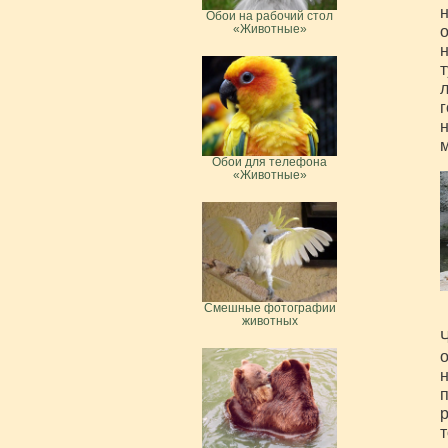
н
Обои на рабочий стол
«Животные»
о
т
л
г
н
Обои для телефона
«Животные»
Смешные фотографии
животных
Ч
о
н
п
р
т