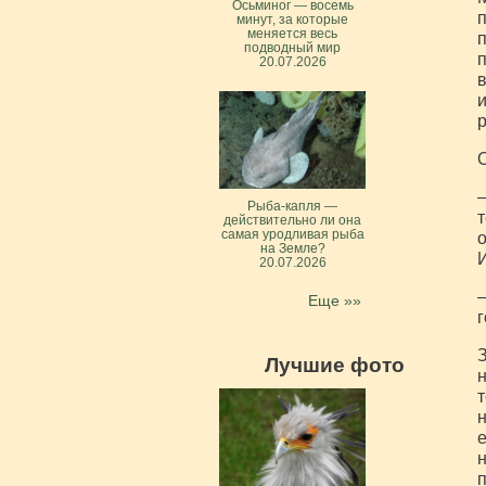
Осьминог — восемь
п
минут, за которые
меняется весь
п
подводный мир
п
20.07.2026
в
и
р
О
—
Рыба-капля —
т
действительно ли она
самая уродливая рыба
о
на Земле?
И
20.07.2026
—
Еще »»
г
З
Лучшие фото
н
т
н
е
н
п