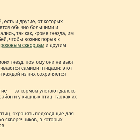
 есть и другие, от которых
здятся обычно большими и
ись, так как, кроме гнезда, им
бей, чтобы возник порыв к
,
розовым скворцам
и другим
оих гнезд, поэтому они не вьют
ливаются самими птицами; этот
 каждой из них сохраняется
гие — за кормом улетают далеко
айон и у хищных птиц, так как их
птиц, охранять подходящие для
ко скворечников, в которых
ов.