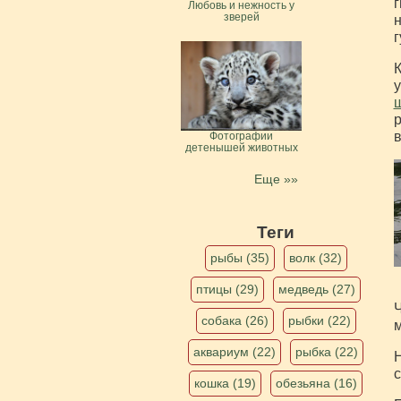
г
Любовь и нежность у
зверей
н
г
К
у
р
в
Фотографии
детенышей животных
Еще »»
Теги
рыбы (35)
волк (32)
птицы (29)
медведь (27)
Ч
собака (26)
рыбки (22)
м
аквариум (22)
рыбка (22)
Н
с
кошка (19)
обезьяна (16)