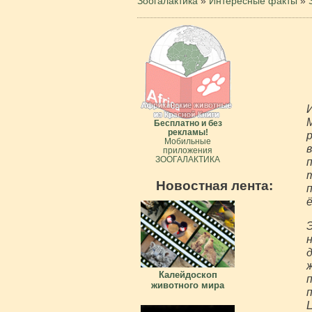
Зоогалактика
»
Интересные факты
»
Бесплатно и без
рекламы!
р
Мобильные
приложения
ЗООГАЛАКТИКА
п
т
Новостная лента:
п
ё
Калейдоскоп
п
животного мира
п
Ц