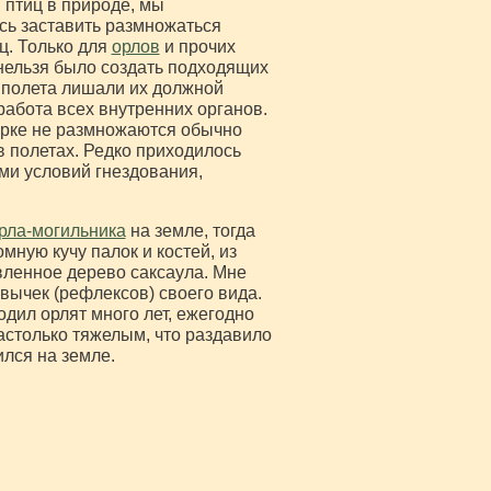
 птиц в природе, мы
ось заставить размножаться
ц. Только для
орлов
и прочих
нельзя было создать подходящих
 полета лишали их должной
работа всех внутренних органов.
арке не размножаются обычно
 полетах. Редко приходилось
ми условий гнездования,
рла-могильника
на земле, тогда
мную кучу палок и костей, из
авленное дерево саксаула. Мне
ивычек (рефлексов) своего вида.
одил орлят много лет, ежегодно
астолько тяжелым, что раздавило
ился на земле.