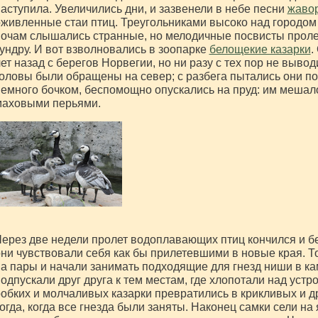
аступила. Увеличились дни, и зазвенели в небе песни
жаво
живленные стаи птиц. Треугольниками высоко над городо
ночам слышались странные, но мелодичные посвисты прол
ундру. И вот взволновались в зоопарке
белощекие казарки
.
ет назад с берегов Норвегии, но ни разу с тех пор не вывод
оловы были обращены на север; с разбега пытались они по
емного бочком, беспомощно опускались на пруд: им мешал
маховыми перьями.
ерез две недели пролет водоплавающих птиц кончился и б
ни чувствовали себя как бы прилетевшими в новые края. То
а пары и начали занимать подходящие для гнезд ниши в к
одпускали друг друга к тем местам, где хлопотали над устро
обких и молчаливых казарки превратились в крикливых и 
огда, когда все гнезда были заняты. Наконец самки сели на 