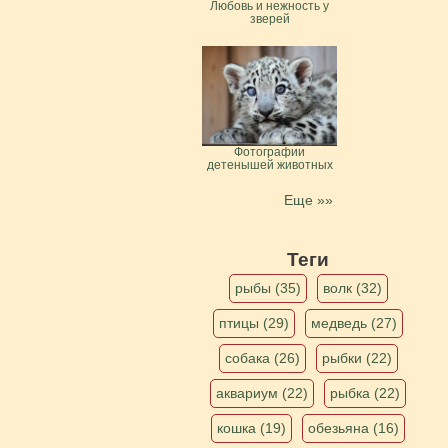
Любовь и нежность у
зверей
Фотографии
детенышей животных
Еще »»
Теги
рыбы (35)
волк (32)
птицы (29)
медведь (27)
собака (26)
рыбки (22)
аквариум (22)
рыбка (22)
кошка (19)
обезьяна (16)