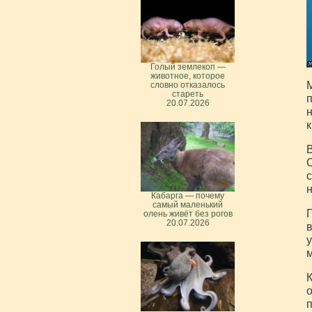
Голый землекоп —
животное, которое
М
словно отказалось
стареть
п
20.07.2026
н
к
В
О
с
н
Кабарга — почему
самый маленький
П
олень живёт без рогов
20.07.2026
в
у
м
К
о
п