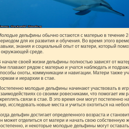
олодые дельфины обычно остаются с матерью в течение 2-
ериодом для их развития и обучения. Во время этого вре
авыки, знания и социальный опыт от матери, который помо
 окружающей среде.
 начале своей жизни дельфины полностью зависят от матер
ни плавают рядом с матерью и учатся наблюдать и подраж
пособы охоты, коммуникации и навигации. Матери также у
ормам и иерархии в стае.
остепенно молодые дельфины начинают участвовать в игр
заимодействиях со своими ровесниками, что помогает им 
креплять связи в стае. В это время они могут постепенно 
ир, исследовать новые места и учиться охотиться на небол
огда дельфин достигает определенного возраста и станови
н может отделиться от матери и начать свою собственную ж
остепенно, и некоторые молодые дельфины могут оставатьс