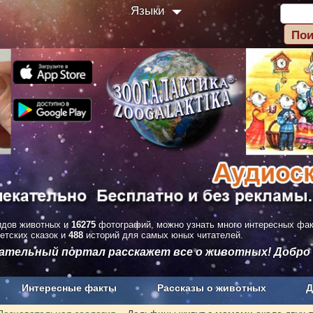
Языки
дов животных и
16275
фотографий, можно узнать много интересных фа
етских сказок и
488
историй для самых юных читателей.
вательный портал расскажет все о животных! Добро
Интересные факты
Рассказы о животных
Д
з рекламы
О проекте