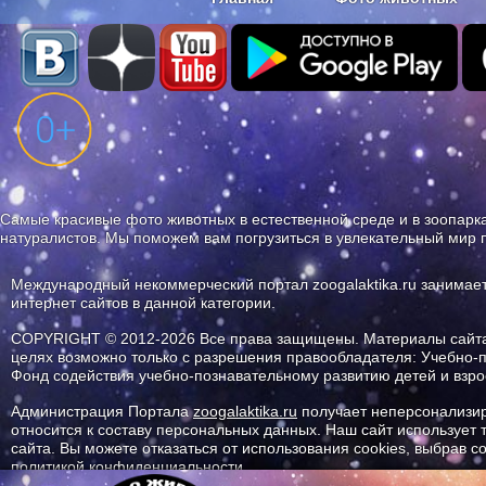
Наши приложения. Бесплатно и бе
Самые красивые фото животных в естественной среде и в зоопарка
натуралистов. Мы поможем вам погрузиться в увлекательный мир 
Международный некоммерческий портал zoogalaktika.ru занимае
интернет сайтов в данной категории.
COPYRIGHT © 2012-2026 Все права защищены. Материалы сайта 
целях возможно только с разрешения правообладателя: Учебно-
Фонд содействия учебно-познавательному развитию детей и вз
Администрация Портала
zoogalaktika.ru
получает неперсонализир
относится к составу персональных данных. Наш сайт использует
сайта. Вы можете отказаться от использования cookies, выбрав 
политикой конфиденциальности.