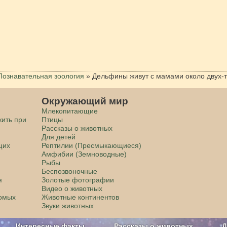
Познавательная зоология
»
Дельфины живут с мамами около двух-т
Окружающий мир
Млекопитающие
жить при
Птицы
Рассказы о животных
Для детей
щих
Рептилии (Пресмыкающиеся)
Амфибии (Земноводные)
Рыбы
Беспозвоночные
я
Золотые фотографии
Видео о животных
комых
Животные континентов
Звуки животных
Интересные факты
Рассказы о животных
Д