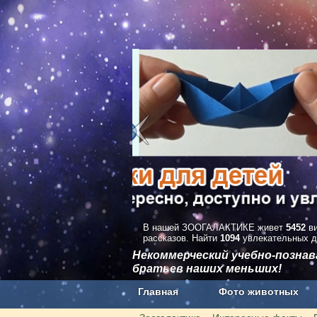
В нашей ЗООГАЛАКТИКЕ живет
5452
ви
рассказов. Найти
1094
увлекательных д
Некоммерческий учебно-позна
братьев наших меньших!
Главная
Фото животных
Наши приложения. Бесплатно и бе