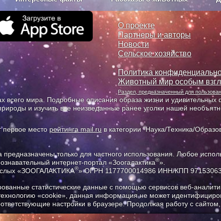
з рекламы
О проекте
О проекте
Партнеры и авторы
Новости
Сельское хозяйство
Политика конфиденциально
Животный мир особым взг
Раздел, предназначенный для пользов
х всего мира. Подробные описания образа жизни и удивительных ф
природы и изучить все неизведанные ранее уголки нашей необъят
т первое место
рейтинга mail.ru
в категории "Наука/Техника/Образов
предназначены только для частного использования. Любое исполь
®
познавательный интернет-портал «Зоогалактика
».
®
рослых «ЗООГАЛАКТИКА
» ОГРН 1177700014986 ИНН/КПП 9715306
ованные статистические данные с помощью сервисов веб-аналитик
 технологию «cookie», данная информация не может идентифициров
соответствующие настройки в браузере. Продолжая работу с сайтом