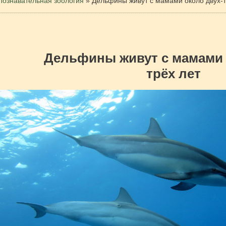
Познавательная зоология
»
Дельфины живут с мамами около двух-т
Дельфины живут с мамами 
трёх лет