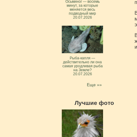
Осьминог — восемь
п
минут, за которые
меняется весь
В
подводный мир
20.07.2026
м
э
В
ж
и
Рыба-капля —
действительно ли она
самая уродливая рыба
на Земле?
20.07.2026
Еще »»
Лучшие фото