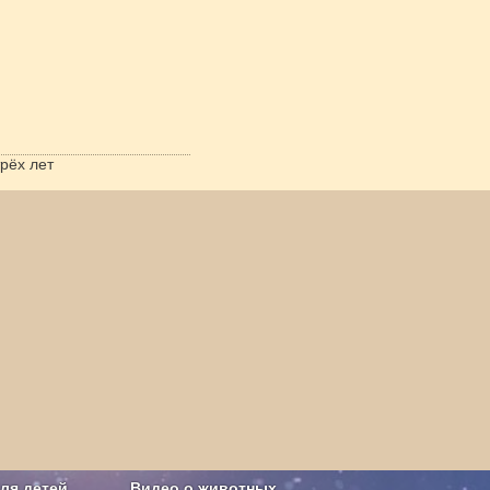
рёх лет
ля детей
Видео о животных