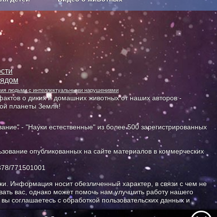
Сельское хозяйство
сти
лядом
ания людьми с интеллектуальными нарушениями
актов о диких и домашних животных от наших авторов -
ной планеты Земля!
ание" - "Науки естественные" из более 500 зарегистрированных
зование опубликованных на сайте материалов в коммерческих
378/771501001
и. Информация носит обезличенный характер, в связи с чем не
ать вас, однако может помочь нам улучшить работу нашего
, вы соглашаетесь с обработкой пользовательских данных и