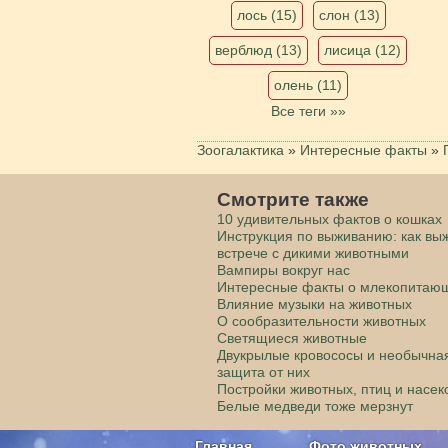
лось (15)
слон (13)
верблюд (13)
лисица (12)
олень (11)
Все теги »»
Зоогалактика
»
Интересные факты
»
Смотрите также
10 удивительных фактов о кошках
Инструкция по выживанию: как вы
встрече с дикими животными
Вампиры вокруг нас
Интересные факты о млекопитаю
Влияние музыки на животных
О сообразительности животных
Светящиеся животные
Двукрылые кровососы и необычна
защита от них
Постройки животных, птиц и насе
Белые медведи тоже мерзнут
Главная
Фото животных