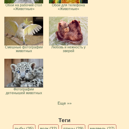
Обои на рабочий стол
Обои для телефона
«Животные»
«Животные»
Смешные фотографии
Любовь и нежность у
животных
зверей
Фотографии
детенышей животных
Еще »»
Теги
рыбы (35)
волк (32)
птицы (29)
медведь (27)