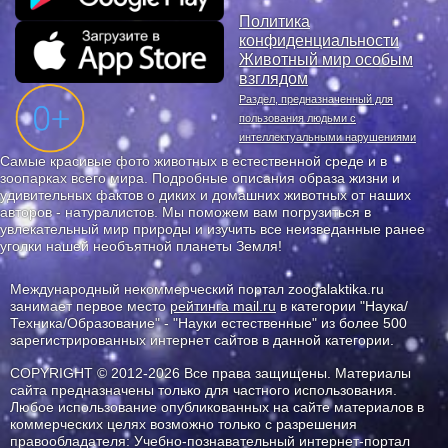
Политика
конфиденциальности
Животный мир особым
взглядом
Раздел, предназначенный для
пользования людьми с
интеллектуальными нарушениями
Самые красивые фото животных в естественной среде и в
зоопарках всего мира. Подробные описания образа жизни и
удивительных фактов о диких и домашних животных от наших
авторов - натуралистов. Мы поможем вам погрузиться в
увлекательный мир природы и изучить все неизведанные ранее
уголки нашей необъятной планеты Земля!
Международный некоммерческий портал zoogalaktika.ru
занимает первое место
рейтинга mail.ru
в категории "Наука/
Техника/Образование" - "Науки естественные" из более 500
зарегистрированных интернет сайтов в данной категории.
COPYRIGHT © 2012-2026 Все права защищены. Материалы
сайта предназначены только для частного использования.
Любое использование опубликованных на сайте материалов в
коммерческих целях возможно только с разрешения
правообладателя: Учебно-познавательный интернет-портал