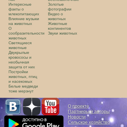
Интересные
Золотые
факты о
фотографии
млекопитающих
Видео о
Влияние музыки
животных
на животных
Животные
О
континентов
сообразительности
Звуки животных
животных
Светящиеся
животные
Двукрылые
кровососы и
необычная
защита от них
Постройки
животных, птиц
и насекомых
Белые медведи
тоже мерзнут
О проекте
Партнеры и авторы
Новости
Сельское хозяйство