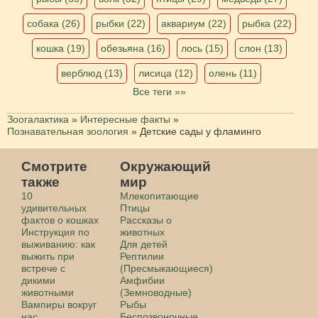
собака (26)
рыбки (22)
аквариум (22)
рыбка (22)
кошка (19)
обезьяна (16)
лось (15)
слон (13)
верблюд (13)
лисица (12)
олень (11)
Все теги »»
Зоогалактика
»
Интересные факты
»
Познавательная зоология
»
Детские сады у фламинго
Смотрите
Окружающий
также
мир
10
Млекопитающие
удивительных
Птицы
фактов о кошках
Рассказы о
Инструкция по
животных
выживанию: как
Для детей
выжить при
Рептилии
встрече с
(Пресмыкающиеся)
дикими
Амфибии
животными
(Земноводные)
Вампиры вокруг
Рыбы
нас
Беспозвоночные