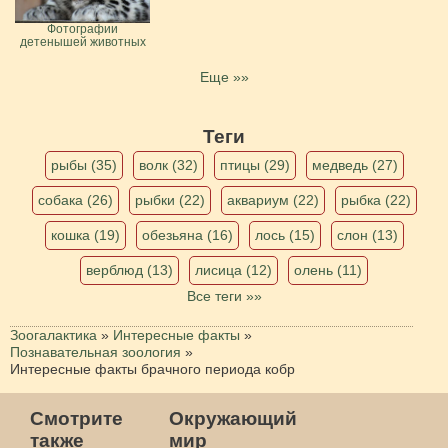
Фотографии
детенышей животных
Еще »»
Теги
рыбы (35)
волк (32)
птицы (29)
медведь (27)
собака (26)
рыбки (22)
аквариум (22)
рыбка (22)
кошка (19)
обезьяна (16)
лось (15)
слон (13)
верблюд (13)
лисица (12)
олень (11)
Все теги »»
Зоогалактика
»
Интересные факты
»
Познавательная зоология
»
Интересные факты брачного периода кобр
Смотрите
Окружающий
также
мир