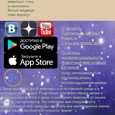
животных, птиц
и насекомых
Белые медведи
тоже мерзнут
О проекте
Партнеры и авторы
Новости
Сельское хозяйство
Политика
конфиденциальности
Животный мир особым
взглядом
Раздел, предназначенный для
пользования людьми с
интеллектуальными нарушениями
Самые красивые фото животных в естественной среде и в
зоопарках всего мира. Подробные описания образа жизни и
удивительных фактов о диких и домашних животных от наших
авторов - натуралистов. Мы поможем вам погрузиться в
увлекательный мир природы и изучить все неизведанные ранее
уголки нашей необъятной планеты Земля!