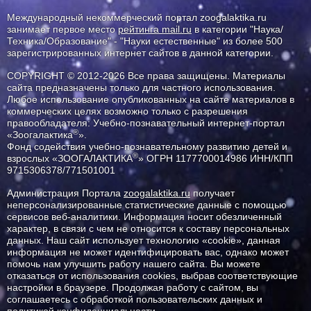
Международный некоммерческий портал zoogalaktika.ru
занимает первое место
рейтинга mail.ru
в категории "Наука/
Техника/Образование" - "Науки естественные" из более 500
зарегистрированных интернет сайтов в данной категории.
COPYRIGHT © 2012-2026 Все права защищены. Материалы
сайта предназначены только для частного использования.
Любое использование опубликованных на сайте материалов в
коммерческих целях возможно только с разрешения
правообладателя: Учебно-познавательный интернет-портал
®
«Зоогалактика
».
Фонд содействия учебно-познавательному развитию детей и
®
взрослых «ЗООГАЛАКТИКА
» ОГРН 1177700014986 ИНН/КПП
9715306378/771501001
Администрация Портала
zoogalaktika.ru
получает
неперсонализированные статистические данные с помощью
сервисов веб-аналитики. Информация носит обезличенный
характер, в связи с чем не относится к составу персональных
данных. Наш сайт использует технологию «cookie», данная
информация не может идентифицировать вас, однако может
помочь нам улучшить работу нашего сайта. Вы можете
отказаться от использования cookies, выбрав соответствующие
настройки в браузере. Продолжая работу с сайтом, вы
соглашаетесь с обработкой пользовательских данных и