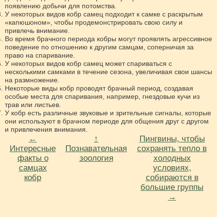
появлению добычи для потомства.
У некоторых видов кобр самец подходит к самке с раскрытым
«капюшоном», чтобы продемонстрировать свою силу и
привлечь внимание.
Во время брачного периода кобры могут проявлять агрессивное
поведение по отношению к другим самцам, соперничая за
право на спаривание.
У некоторых видов кобр самец может спариваться с
несколькими самками в течение сезона, увеличивая свои шансы
на размножение.
Некоторые виды кобр проводят брачный период, создавая
особые места для спаривания, например, гнездовые кучи из
трав или листьев.
У кобр есть различные звуковые и зрительные сигналы, которые
они используют в брачном периоде для общения друг с другом
и привлечения внимания.
←
↑
Пингвины, чтобы
Интересные
Познавательная
сохранять тепло в
факты о
зоология
холодных
самцах
условиях,
кобр
собираются в
большие группы
→