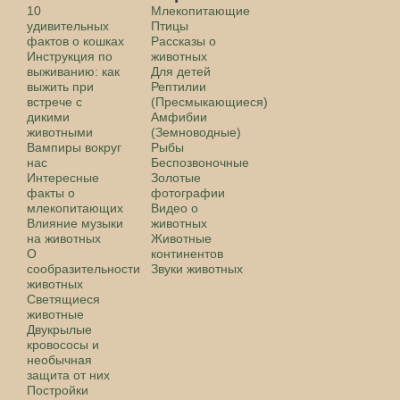
10
Млекопитающие
удивительных
Птицы
фактов о кошках
Рассказы о
Инструкция по
животных
выживанию: как
Для детей
выжить при
Рептилии
встрече с
(Пресмыкающиеся)
дикими
Амфибии
животными
(Земноводные)
Вампиры вокруг
Рыбы
нас
Беспозвоночные
Интересные
Золотые
факты о
фотографии
млекопитающих
Видео о
Влияние музыки
животных
на животных
Животные
О
континентов
сообразительности
Звуки животных
животных
Светящиеся
животные
Двукрылые
кровососы и
необычная
защита от них
Постройки