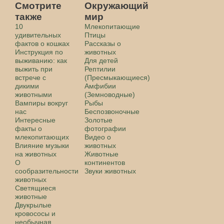
Смотрите
Окружающий
также
мир
10
Млекопитающие
удивительных
Птицы
фактов о кошках
Рассказы о
Инструкция по
животных
выживанию: как
Для детей
выжить при
Рептилии
встрече с
(Пресмыкающиеся)
дикими
Амфибии
животными
(Земноводные)
Вампиры вокруг
Рыбы
нас
Беспозвоночные
Интересные
Золотые
факты о
фотографии
млекопитающих
Видео о
Влияние музыки
животных
на животных
Животные
О
континентов
сообразительности
Звуки животных
животных
Светящиеся
животные
Двукрылые
кровососы и
необычная