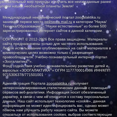
увлекательный мир природы и изучить все неизведанные ранее
уголки нашей необъятной планеты Земля!
Международный некоммерческий портал zoogalaktika.ru
занимает первое место
рейтинга mail.ru
в категории "Наука/
Техника/Образование" - "Науки естественные" из более 500
зарегистрированных интернет сайтов в данной категории.
COPYRIGHT © 2012-2026 Все права защищены. Материалы
сайта предназначены только для частного использования.
Любое использование опубликованных на сайте материалов в
коммерческих целях возможно только с разрешения
правообладателя: Учебно-познавательный интернет-портал
®
«Зоогалактика
».
Фонд содействия учебно-познавательному развитию детей и
®
взрослых «ЗООГАЛАКТИКА
» ОГРН 1177700014986 ИНН/КПП
9715306378/771501001
Администрация Портала
zoogalaktika.ru
получает
неперсонализированные статистические данные с помощью
сервисов веб-аналитики. Информация носит обезличенный
характер, в связи с чем не относится к составу персональных
данных. Наш сайт использует технологию «cookie», данная
информация не может идентифицировать вас, однако может
помочь нам улучшить работу нашего сайта. Вы можете
отказаться от использования cookies, выбрав соответствующие