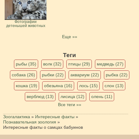
Фотографии
детенышей животных
Еще »»
Теги
рыбы (35)
волк (32)
птицы (29)
медведь (27)
собака (26)
рыбки (22)
аквариум (22)
рыбка (22)
кошка (19)
обезьяна (16)
лось (15)
слон (13)
верблюд (13)
лисица (12)
олень (11)
Все теги »»
Зоогалактика
»
Интересные факты
»
Познавательная зоология
»
Интересные факты о самцах бабуинов