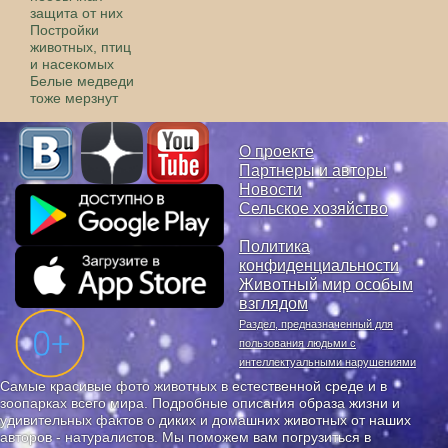
защита от них
Постройки
животных, птиц
и насекомых
Белые медведи
тоже мерзнут
О проекте
Партнеры и авторы
Новости
Сельское хозяйство
Политика
конфиденциальности
Животный мир особым
взглядом
Раздел, предназначенный для
пользования людьми с
интеллектуальными нарушениями
Самые красивые фото животных в естественной среде и в
зоопарках всего мира. Подробные описания образа жизни и
удивительных фактов о диких и домашних животных от наших
авторов - натуралистов. Мы поможем вам погрузиться в