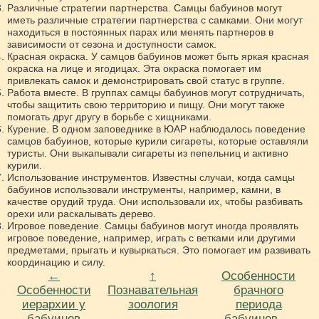
Различные стратегии партнерства. Самцы бабуинов могут
иметь различные стратегии партнерства с самками. Они могут
находиться в постоянных парах или менять партнеров в
зависимости от сезона и доступности самок.
Красная окраска. У самцов бабуинов может быть яркая красная
окраска на лице и ягодицах. Эта окраска помогает им
привлекать самок и демонстрировать свой статус в группе.
Работа вместе. В группах самцы бабуинов могут сотрудничать,
чтобы защитить свою территорию и пищу. Они могут также
помогать друг другу в борьбе с хищниками.
Курение. В одном заповеднике в ЮАР наблюдалось поведение
самцов бабуинов, которые курили сигареты, которые оставляли
туристы. Они выкапывали сигареты из пепельниц и активно
курили.
Использование инструментов. Известны случаи, когда самцы
бабуинов использовали инструменты, например, камни, в
качестве орудий труда. Они использовали их, чтобы разбивать
орехи или раскалывать дерево.
Игровое поведение. Самцы бабуинов могут иногда проявлять
игровое поведение, например, играть с ветками или другими
предметами, прыгать и кувыркаться. Это помогает им развивать
координацию и силу.
←
↑
Особенности
Особенности
Познавательная
брачного
иерархии у
зоология
периода
бабуинов
бабуинов →