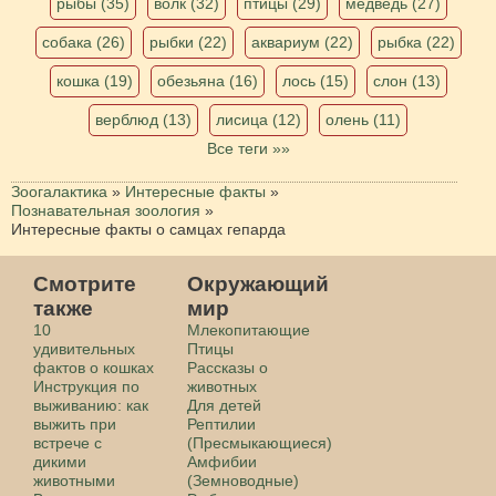
рыбы (35)
волк (32)
птицы (29)
медведь (27)
собака (26)
рыбки (22)
аквариум (22)
рыбка (22)
кошка (19)
обезьяна (16)
лось (15)
слон (13)
верблюд (13)
лисица (12)
олень (11)
Все теги »»
Зоогалактика
»
Интересные факты
»
Познавательная зоология
»
Интересные факты о самцах гепарда
Смотрите
Окружающий
также
мир
10
Млекопитающие
удивительных
Птицы
фактов о кошках
Рассказы о
Инструкция по
животных
выживанию: как
Для детей
выжить при
Рептилии
встрече с
(Пресмыкающиеся)
дикими
Амфибии
животными
(Земноводные)