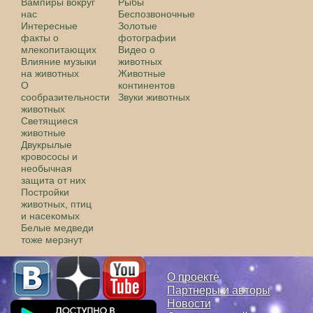
Вампиры вокруг
Рыбы
нас
Беспозвоночные
Интересные
Золотые
факты о
фотографии
млекопитающих
Видео о
Влияние музыки
животных
на животных
Животные
О
континентов
сообразительности
Звуки животных
животных
Светящиеся
животные
Двукрылые
кровососы и
необычная
защита от них
Постройки
животных, птиц
и насекомых
Белые медведи
тоже мерзнут
О проекте
Партнеры и авторы
Новости