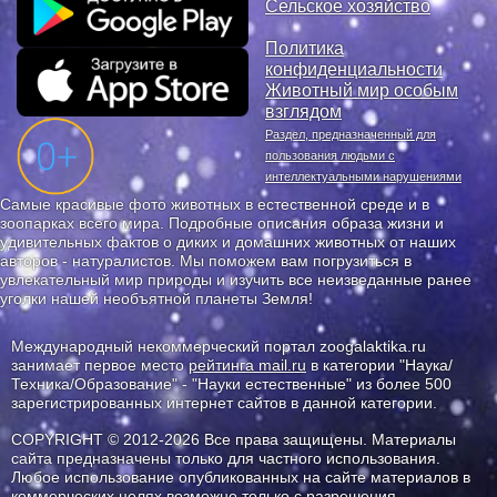
Сельское хозяйство
Политика
конфиденциальности
Животный мир особым
взглядом
Раздел, предназначенный для
пользования людьми с
интеллектуальными нарушениями
Самые красивые фото животных в естественной среде и в
зоопарках всего мира. Подробные описания образа жизни и
удивительных фактов о диких и домашних животных от наших
авторов - натуралистов. Мы поможем вам погрузиться в
увлекательный мир природы и изучить все неизведанные ранее
уголки нашей необъятной планеты Земля!
Международный некоммерческий портал zoogalaktika.ru
занимает первое место
рейтинга mail.ru
в категории "Наука/
Техника/Образование" - "Науки естественные" из более 500
зарегистрированных интернет сайтов в данной категории.
COPYRIGHT © 2012-2026 Все права защищены. Материалы
сайта предназначены только для частного использования.
Любое использование опубликованных на сайте материалов в
коммерческих целях возможно только с разрешения