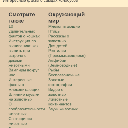
Интересные факты о самцах колобусов
Смотрите
Окружающий
также
мир
10
Млекопитающие
удивительных
Птицы
фактов о кошках
Рассказы о
Инструкция по
животных
выживанию: как
Для детей
выжить при
Рептилии
встрече с
(Пресмыкающиеся)
дикими
Амфибии
животными
(Земноводные)
Вампиры вокруг
Рыбы
нас
Беспозвоночные
Интересные
Золотые
факты о
фотографии
млекопитающих
Видео о
Влияние музыки
животных
на животных
Животные
О
континентов
сообразительности
Звуки животных
животных
Светящиеся
животные