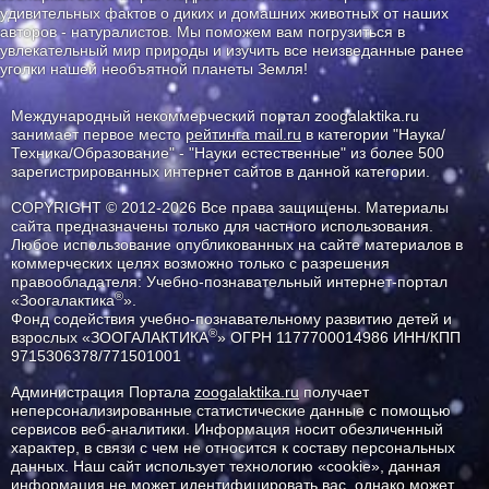
удивительных фактов о диких и домашних животных от наших
авторов - натуралистов. Мы поможем вам погрузиться в
увлекательный мир природы и изучить все неизведанные ранее
уголки нашей необъятной планеты Земля!
Международный некоммерческий портал zoogalaktika.ru
занимает первое место
рейтинга mail.ru
в категории "Наука/
Техника/Образование" - "Науки естественные" из более 500
зарегистрированных интернет сайтов в данной категории.
COPYRIGHT © 2012-2026 Все права защищены. Материалы
сайта предназначены только для частного использования.
Любое использование опубликованных на сайте материалов в
коммерческих целях возможно только с разрешения
правообладателя: Учебно-познавательный интернет-портал
®
«Зоогалактика
».
Фонд содействия учебно-познавательному развитию детей и
®
взрослых «ЗООГАЛАКТИКА
» ОГРН 1177700014986 ИНН/КПП
9715306378/771501001
Администрация Портала
zoogalaktika.ru
получает
неперсонализированные статистические данные с помощью
сервисов веб-аналитики. Информация носит обезличенный
характер, в связи с чем не относится к составу персональных
данных. Наш сайт использует технологию «cookie», данная
информация не может идентифицировать вас, однако может