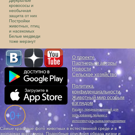
Двукрылые
кровососы и
необычная
защита от них
Постройки
животных, птиц
и насекомых
Белые медведи
тоже мерзнут
О проекте
Партнеры и авторы
Новости
Сельское хозяйство
Политика
конфиденциальности
Животный мир особым
взглядом
Раздел, предназначенный для
пользования людьми с
интеллектуальными нарушениями
Самые красивые фото животных в естественной среде и в
зоопарках всего мира. Подробные описания образа жизни и