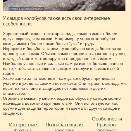
У самцов колобусов также есть свои интересные
особенности:
Характерный окрас - некоторые виды самцов имеют более
яркую окраску, чем самки. Например, у черных колобусов
самцы имеют более яркие белые "усы" и грудь.
Иерархия и борьба за гарем - у колобусов самцы борются за
право крыть самок. Обычно самцы организовываются в группы,
и каждый гарем контролируется определенным самцом.
Наиболее успешные и сильные самцы имеют больше шансов
на то, чтобы стать главным самцом и получить самок в свой
гарем.
Ухаживание за потомством - самцы колобусов принимают
участие в уходе за своими потомками. Они играют с молодыми,
носят их на спине и защищают от хищников и других
опасностей.
Огромные клыки - у многих видов колобусов у самцов можно
наблюдать довольно крупные клыки. Они используются как
оружие для защиты территории и гарема от других самцов и
хищников.
←
↑
Особенности
Интересные
Познавательная
брачного
факты о
зоология
периода