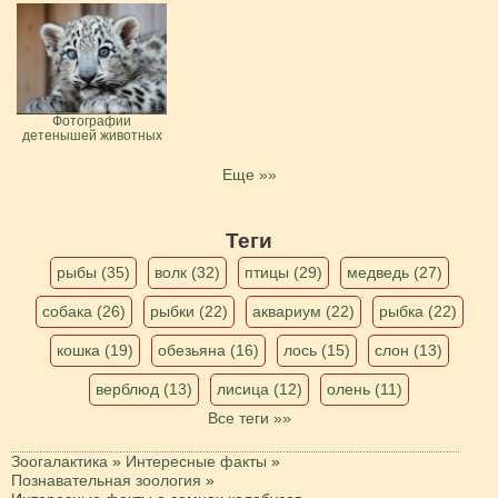
Фотографии
детенышей животных
Еще »»
Теги
рыбы (35)
волк (32)
птицы (29)
медведь (27)
собака (26)
рыбки (22)
аквариум (22)
рыбка (22)
кошка (19)
обезьяна (16)
лось (15)
слон (13)
верблюд (13)
лисица (12)
олень (11)
Все теги »»
Зоогалактика
»
Интересные факты
»
Познавательная зоология
»