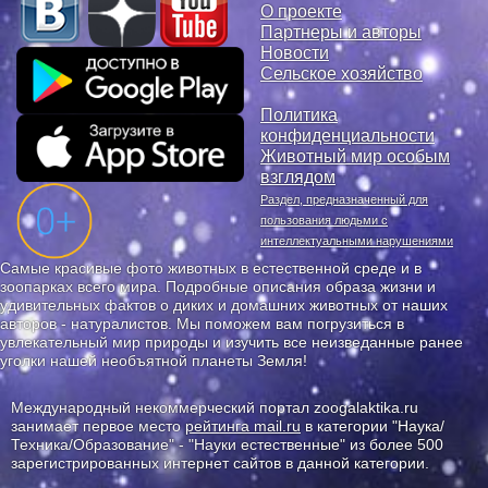
О проекте
Партнеры и авторы
Новости
Сельское хозяйство
Политика
конфиденциальности
Животный мир особым
взглядом
Раздел, предназначенный для
пользования людьми с
интеллектуальными нарушениями
Самые красивые фото животных в естественной среде и в
зоопарках всего мира. Подробные описания образа жизни и
удивительных фактов о диких и домашних животных от наших
авторов - натуралистов. Мы поможем вам погрузиться в
увлекательный мир природы и изучить все неизведанные ранее
уголки нашей необъятной планеты Земля!
Международный некоммерческий портал zoogalaktika.ru
занимает первое место
рейтинга mail.ru
в категории "Наука/
Техника/Образование" - "Науки естественные" из более 500
зарегистрированных интернет сайтов в данной категории.