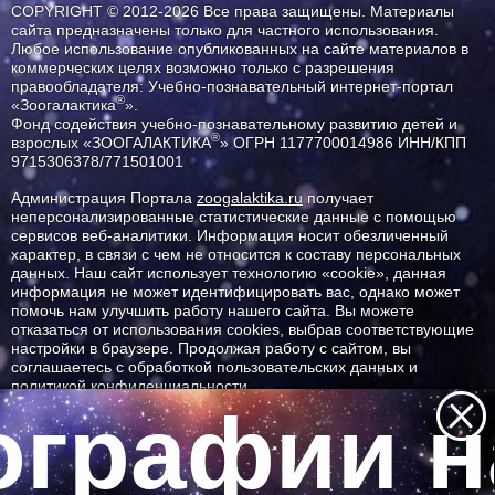
COPYRIGHT © 2012-2026 Все права защищены. Материалы
сайта предназначены только для частного использования.
Любое использование опубликованных на сайте материалов в
коммерческих целях возможно только с разрешения
правообладателя: Учебно-познавательный интернет-портал
®
«Зоогалактика
».
Фонд содействия учебно-познавательному развитию детей и
®
взрослых «ЗООГАЛАКТИКА
» ОГРН 1177700014986 ИНН/КПП
9715306378/771501001
Администрация Портала
zoogalaktika.ru
получает
неперсонализированные статистические данные с помощью
сервисов веб-аналитики. Информация носит обезличенный
характер, в связи с чем не относится к составу персональных
данных. Наш сайт использует технологию «cookie», данная
информация не может идентифицировать вас, однако может
помочь нам улучшить работу нашего сайта. Вы можете
отказаться от использования cookies, выбрав соответствующие
настройки в браузере. Продолжая работу с сайтом, вы
соглашаетесь с обработкой пользовательских данных и
политикой конфиденциальности.
графии н
ID ресурса: 11925