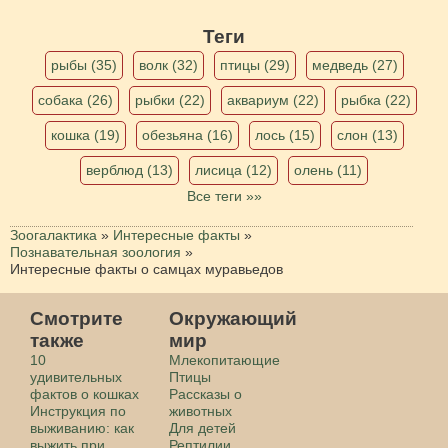
Теги
рыбы (35)
волк (32)
птицы (29)
медведь (27)
собака (26)
рыбки (22)
аквариум (22)
рыбка (22)
кошка (19)
обезьяна (16)
лось (15)
слон (13)
верблюд (13)
лисица (12)
олень (11)
Все теги »»
Зоогалактика
»
Интересные факты
»
Познавательная зоология
»
Интересные факты о самцах муравьедов
Смотрите
Окружающий
также
мир
10
Млекопитающие
удивительных
Птицы
фактов о кошках
Рассказы о
Инструкция по
животных
выживанию: как
Для детей
выжить при
Рептилии