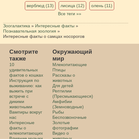
верблюд (13)
лисица (12)
олень (11)
Все теги »»
Зоогалактика
»
Интересные факты
»
Познавательная зоология
»
Интересные факты о самцах носорогов
Смотрите
Окружающий
также
мир
10
Млекопитающие
удивительных
Птицы
фактов о кошках
Рассказы о
Инструкция по
животных
выживанию: как
Для детей
выжить при
Рептилии
встрече с
(Пресмыкающиеся)
дикими
Амфибии
животными
(Земноводные)
Вампиры вокруг
Рыбы
нас
Беспозвоночные
Интересные
Золотые
факты о
фотографии
млекопитающих
Видео о
Влияние музыки
животных