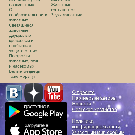
на животных
Животные
О
континентов
сообразительности
Звуки животных
животных
Светящиеся
животные
Двукрылые
кровососы и
необычная
защита от них
Постройки
животных, птиц
и насекомых
Белые медведи
тоже мерзнут
О проекте
Партнеры и авторы
Новости
Сельское хозяйство
Политика
конфиденциальности
Животный мир особым