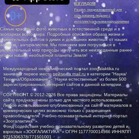
взглядом
Раздел, предназначенный для
пользования людьми с
интеллектуальными нарушениями
Самые красивые фото животных в естественной среде и в
зоопарках всего мира. Подробные описания образа жизни и
удивительных фактов о диких и домашних животных от наших
авторов - натуралистов. Мы поможем вам погрузиться в
увлекательный мир природы и изучить все неизведанные ранее
уголки нашей необъятной планеты Земля!
Международный некоммерческий портал zoogalaktika.ru
занимает первое место
рейтинга mail.ru
в категории "Наука/
Техника/Образование" - "Науки естественные" из более 500
зарегистрированных интернет сайтов в данной категории.
COPYRIGHT © 2012-2026 Все права защищены. Материалы
сайта предназначены только для частного использования.
Любое использование опубликованных на сайте материалов в
коммерческих целях возможно только с разрешения
правообладателя: Учебно-познавательный интернет-портал
®
«Зоогалактика
».
Фонд содействия учебно-познавательному развитию детей и
®
взрослых «ЗООГАЛАКТИКА
» ОГРН 1177700014986 ИНН/КПП
9715306378/771501001