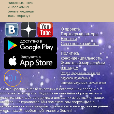
животных, птиц
и насекомых
Белые медведи
тоже мерзнут
О проекте
Партнеры и авторы
Новости
Сельское хозяйство
Политика
конфиденциальности
Животный мир особым
взглядом
Раздел, предназначенный для
пользования людьми с
интеллектуальными нарушениями
Самые красивые фото животных в естественной среде и в
зоопарках всего мира. Подробные описания образа жизни и
удивительных фактов о диких и домашних животных от наших
авторов - натуралистов. Мы поможем вам погрузиться в
увлекательный мир природы и изучить все неизведанные ранее
уголки нашей необъятной планеты Земля!