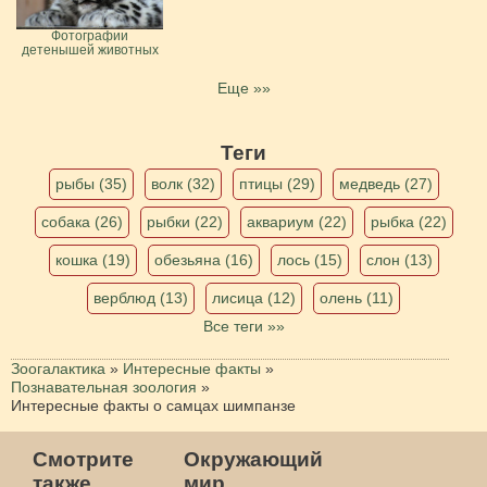
Фотографии
детенышей животных
Еще »»
Теги
рыбы (35)
волк (32)
птицы (29)
медведь (27)
собака (26)
рыбки (22)
аквариум (22)
рыбка (22)
кошка (19)
обезьяна (16)
лось (15)
слон (13)
верблюд (13)
лисица (12)
олень (11)
Все теги »»
Зоогалактика
»
Интересные факты
»
Познавательная зоология
»
Интересные факты о самцах шимпанзе
Смотрите
Окружающий
также
мир