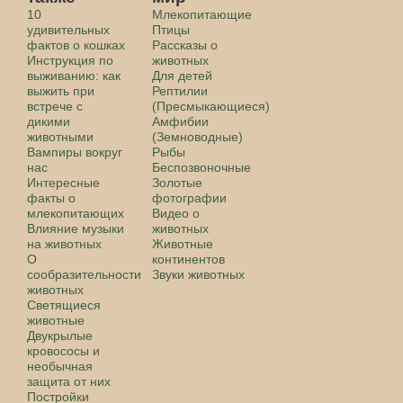
10
Млекопитающие
удивительных
Птицы
фактов о кошках
Рассказы о
Инструкция по
животных
выживанию: как
Для детей
выжить при
Рептилии
встрече с
(Пресмыкающиеся)
дикими
Амфибии
животными
(Земноводные)
Вампиры вокруг
Рыбы
нас
Беспозвоночные
Интересные
Золотые
факты о
фотографии
млекопитающих
Видео о
Влияние музыки
животных
на животных
Животные
О
континентов
сообразительности
Звуки животных
животных
Светящиеся
животные
Двукрылые
кровососы и
необычная
защита от них
Постройки