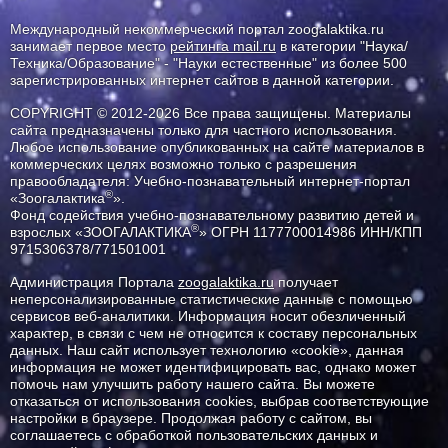
Международный некоммерческий портал zoogalaktika.ru
занимает первое место
рейтинга mail.ru
в категории "Наука/
Техника/Образование" - "Науки естественные" из более 500
зарегистрированных интернет сайтов в данной категории.
COPYRIGHT © 2012-2026 Все права защищены. Материалы
сайта предназначены только для частного использования.
Любое использование опубликованных на сайте материалов в
коммерческих целях возможно только с разрешения
правообладателя: Учебно-познавательный интернет-портал
®
«Зоогалактика
».
Фонд содействия учебно-познавательному развитию детей и
®
взрослых «ЗООГАЛАКТИКА
» ОГРН 1177700014986 ИНН/КПП
9715306378/771501001
Администрация Портала
zoogalaktika.ru
получает
неперсонализированные статистические данные с помощью
сервисов веб-аналитики. Информация носит обезличенный
характер, в связи с чем не относится к составу персональных
данных. Наш сайт использует технологию «cookie», данная
информация не может идентифицировать вас, однако может
помочь нам улучшить работу нашего сайта. Вы можете
отказаться от использования cookies, выбрав соответствующие
настройки в браузере. Продолжая работу с сайтом, вы
соглашаетесь с обработкой пользовательских данных и