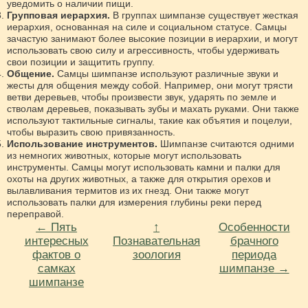
уведомить о наличии пищи.
Групповая иерархия.
В группах шимпанзе существует жесткая
иерархия, основанная на силе и социальном статусе. Самцы
зачастую занимают более высокие позиции в иерархии, и могут
использовать свою силу и агрессивность, чтобы удерживать
свои позиции и защитить группу.
Общение.
Самцы шимпанзе используют различные звуки и
жесты для общения между собой. Например, они могут трясти
ветви деревьев, чтобы произвести звук, ударять по земле и
стволам деревьев, показывать зубы и махать руками. Они также
используют тактильные сигналы, такие как объятия и поцелуи,
чтобы выразить свою привязанность.
Использование инструментов.
Шимпанзе считаются одними
из немногих животных, которые могут использовать
инструменты. Самцы могут использовать камни и палки для
охоты на других животных, а также для открытия орехов и
вылавливания термитов из их гнезд. Они также могут
использовать палки для измерения глубины реки перед
переправой.
← Пять
↑
Особенности
интересных
Познавательная
брачного
фактов о
зоология
периода
самках
шимпанзе →
шимпанзе