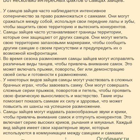
Вот несколько интересных фактов о самцах зайцев:
У самцов зайцев часто наблюдается интенсивное
соперничество за право размножаться с самками. Они могут
сражаться между собой, используя свои передние лапы и зубы,
чтобы защитить свою территорию и вытеснить конкурентов.
Самцы зайцев часто устанавливают границы территории,
которые они защищают от других самцов. Они могут метить
свою территорию запаховыми маркерами, чтобы сообщить
другим самцам о своем присутствии и предупредить их о
возможной конфронтации.
Во время сезона размножения самцы зайцев могут исправлять
различные виды танцев, чтобы привлечь внимание самок. Это
может включать прыжки, повороты, бег или демонстрацию
своей силы и готовности к размножению.
У некоторых видов зайцев самцы могут участвовать в сложных
брачных играх, чтобы завоевать самку. Они могут совершать
сложные серии прыжков, поворотов и петель, чтобы проявить
свою физическую выносливость и мастерство. Такие игры
помогают показать самкам их силу и здоровье, что может
повысить их шансы на успешное размножение.
Самцы зайцев могут издавать разнообразные звуки и крики,
чтобы привлечь внимание самок и отпугнуть конкурентов. Это
включает серию высоких криков, рычания и мяуканья. Каждый
вид зайцев имеет свои характерные звуки, которые
используются в коммуникации между самцами и самками.
←
↑
Особенности