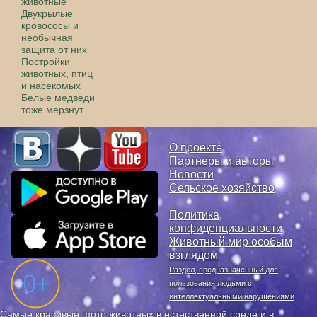
животные
Двукрылые
кровососы и
необычная
защита от них
Постройки
животных, птиц
и насекомых
Белые медведи
тоже мерзнут
О проекте
Партнеры и авторы
Новости
Сельское хозяйство
Политика
конфиденциальности
Животный мир особым
взглядом
Раздел, предназначенный для
пользования людьми с
интеллектуальными нарушениями
Самые красивые фото животных в естественной среде и в