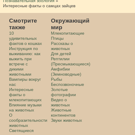
Познавательная зоология
»
Интересные факты о самцах зайцев
Смотрите
Окружающий
также
мир
10
Млекопитающие
удивительных
Птицы
фактов о кошках
Рассказы о
Инструкция по
животных
выживанию: как
Для детей
выжить при
Рептилии
встрече с
(Пресмыкающиеся)
дикими
Амфибии
животными
(Земноводные)
Вампиры вокруг
Рыбы
нас
Беспозвоночные
Интересные
Золотые
факты о
фотографии
млекопитающих
Видео о
Влияние музыки
животных
на животных
Животные
О
континентов
сообразительности
Звуки животных
животных
Светящиеся