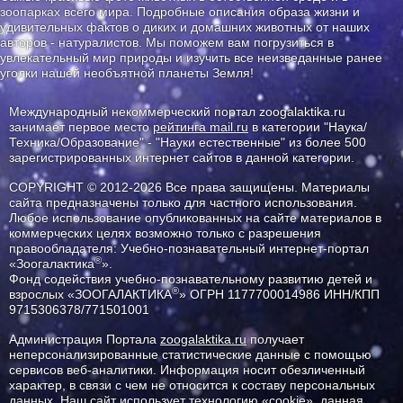
зоопарках всего мира. Подробные описания образа жизни и
удивительных фактов о диких и домашних животных от наших
авторов - натуралистов. Мы поможем вам погрузиться в
увлекательный мир природы и изучить все неизведанные ранее
уголки нашей необъятной планеты Земля!
Международный некоммерческий портал zoogalaktika.ru
занимает первое место
рейтинга mail.ru
в категории "Наука/
Техника/Образование" - "Науки естественные" из более 500
зарегистрированных интернет сайтов в данной категории.
COPYRIGHT © 2012-2026 Все права защищены. Материалы
сайта предназначены только для частного использования.
Любое использование опубликованных на сайте материалов в
коммерческих целях возможно только с разрешения
правообладателя: Учебно-познавательный интернет-портал
®
«Зоогалактика
».
Фонд содействия учебно-познавательному развитию детей и
®
взрослых «ЗООГАЛАКТИКА
» ОГРН 1177700014986 ИНН/КПП
9715306378/771501001
Администрация Портала
zoogalaktika.ru
получает
неперсонализированные статистические данные с помощью
сервисов веб-аналитики. Информация носит обезличенный
характер, в связи с чем не относится к составу персональных
данных. Наш сайт использует технологию «cookie», данная