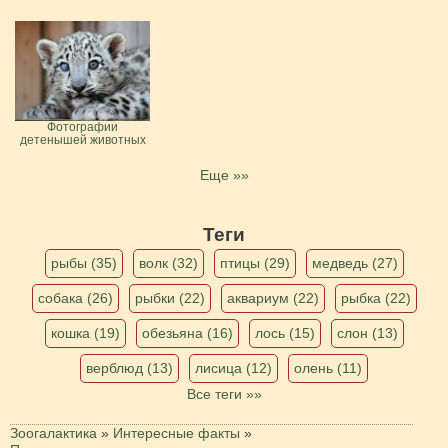
Фотографии
детенышей животных
Еще »»
Теги
рыбы (35)
волк (32)
птицы (29)
медведь (27)
собака (26)
рыбки (22)
аквариум (22)
рыбка (22)
кошка (19)
обезьяна (16)
лось (15)
слон (13)
верблюд (13)
лисица (12)
олень (11)
Все теги »»
Зоогалактика
»
Интересные факты
»