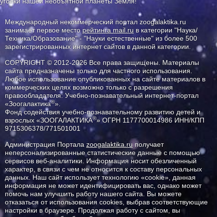
уголки нашей необъятной планеты Земля!
Международный некоммерческий портал zoogalaktika.ru
занимает первое место
рейтинга mail.ru
в категории "Наука/
Техника/Образование" - "Науки естественные" из более 500
зарегистрированных интернет сайтов в данной категории.
COPYRIGHT © 2012-2026 Все права защищены. Материалы
сайта предназначены только для частного использования.
Любое использование опубликованных на сайте материалов в
коммерческих целях возможно только с разрешения
правообладателя: Учебно-познавательный интернет-портал
®
«Зоогалактика
».
Фонд содействия учебно-познавательному развитию детей и
®
взрослых «ЗООГАЛАКТИКА
» ОГРН 1177700014986 ИНН/КПП
9715306378/771501001
Администрация Портала
zoogalaktika.ru
получает
неперсонализированные статистические данные с помощью
сервисов веб-аналитики. Информация носит обезличенный
характер, в связи с чем не относится к составу персональных
данных. Наш сайт использует технологию «cookie», данная
информация не может идентифицировать вас, однако может
помочь нам улучшить работу нашего сайта. Вы можете
отказаться от использования cookies, выбрав соответствующие
настройки в браузере. Продолжая работу с сайтом, вы