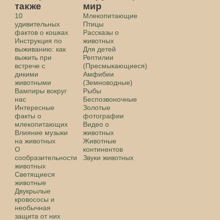
также
мир
10
Млекопитающие
удивительных
Птицы
фактов о кошках
Рассказы о
Инструкция по
животных
выживанию: как
Для детей
выжить при
Рептилии
встрече с
(Пресмыкающиеся)
дикими
Амфибии
животными
(Земноводные)
Вампиры вокруг
Рыбы
нас
Беспозвоночные
Интересные
Золотые
факты о
фотографии
млекопитающих
Видео о
Влияние музыки
животных
на животных
Животные
О
континентов
сообразительности
Звуки животных
животных
Светящиеся
животные
Двукрылые
кровососы и
необычная
защита от них