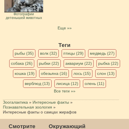
Фотографии
детенышей животных
Еще »»
Теги
рыбы (35)
волк (32)
птицы (29)
медведь (27)
собака (26)
рыбки (22)
аквариум (22)
рыбка (22)
кошка (19)
обезьяна (16)
лось (15)
слон (13)
верблюд (13)
лисица (12)
олень (11)
Все теги »»
Зоогалактика
»
Интересные факты
»
Познавательная зоология
»
Интересные факты о самцах жирафов
Смотрите
Окружающий