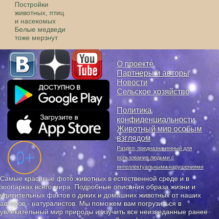
Постройки
животных, птиц
и насекомых
Белые медведи
тоже мерзнут
О проекте
Партнеры и авторы
Новости
Сельское хозяйство
Политика
конфиденциальности
Животный мир особым
взглядом
Раздел, предназначенный для
пользования людьми с
интеллектуальными нарушениями
Самые красивые фото животных в естественной среде и в
зоопарках всего мира. Подробные описания образа жизни и
удивительных фактов о диких и домашних животных от наших
авторов - натуралистов. Мы поможем вам погрузиться в
увлекательный мир природы и изучить все неизведанные ранее