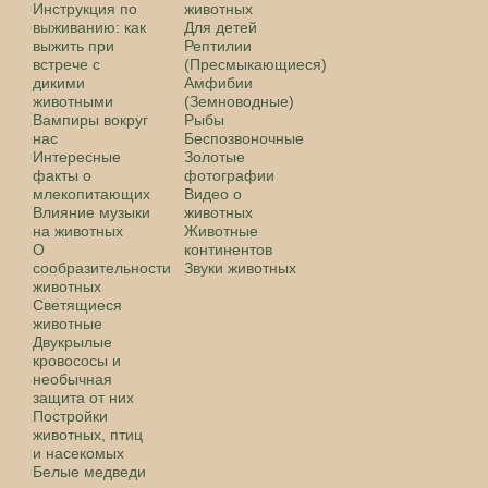
Инструкция по
животных
выживанию: как
Для детей
выжить при
Рептилии
встрече с
(Пресмыкающиеся)
дикими
Амфибии
животными
(Земноводные)
Вампиры вокруг
Рыбы
нас
Беспозвоночные
Интересные
Золотые
факты о
фотографии
млекопитающих
Видео о
Влияние музыки
животных
на животных
Животные
О
континентов
сообразительности
Звуки животных
животных
Светящиеся
животные
Двукрылые
кровососы и
необычная
защита от них
Постройки
животных, птиц
и насекомых
Белые медведи