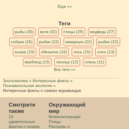
Еще »»
Теги
рыбы (35)
волк (32)
птицы (29)
медведь (27)
собака (26)
рыбки (22)
аквариум (22)
рыбка (22)
кошка (19)
обезьяна (16)
лось (15)
слон (13)
верблюд (13)
лисица (12)
олень (11)
Все теги »»
Зоогалактика
»
Интересные факты
»
Познавательная зоология
»
Интересные факты о самках муравьедов
Смотрите
Окружающий
также
мир
10
Млекопитающие
удивительных
Птицы
фактов о кошках
Рассказы о