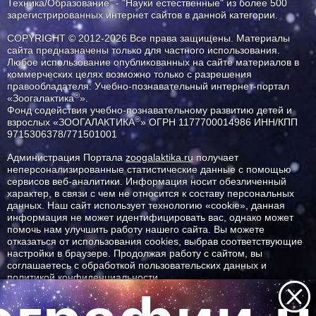
Техника/Образование" - "Науки естественные" из более 500
зарегистрированных интернет сайтов в данной категории.
COPYRIGHT © 2012-2026 Все права защищены. Материалы
сайта предназначены только для частного использования.
Любое использование опубликованных на сайте материалов в
коммерческих целях возможно только с разрешения
правообладателя: Учебно-познавательный интернет-портал
®
«Зоогалактика
».
Фонд содействия учебно-познавательному развитию детей и
®
взрослых «ЗООГАЛАКТИКА
» ОГРН 1177700014986 ИНН/КПП
9715306378/771501001
Администрация Портала
zoogalaktika.ru
получает
неперсонализированные статистические данные с помощью
сервисов веб-аналитики. Информация носит обезличенный
характер, в связи с чем не относится к составу персональных
данных. Наш сайт использует технологию «cookie», данная
информация не может идентифицировать вас, однако может
помочь нам улучшить работу нашего сайта. Вы можете
отказаться от использования cookies, выбрав соответствующие
настройки в браузере. Продолжая работу с сайтом, вы
соглашаетесь с обработкой пользовательских данных и
политикой конфиденциальности.