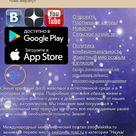
тоже мерзнут
О проекте
Партнеры и авторы
Новости
Сельское хозяйство
Политика
конфиденциальности
Животный мир особым
взглядом
Раздел, предназначенный для
пользования людьми с
интеллектуальными нарушениями
Самые красивые фото животных в естественной среде и в
зоопарках всего мира. Подробные описания образа жизни и
удивительных фактов о диких и домашних животных от наших
авторов - натуралистов. Мы поможем вам погрузиться в
увлекательный мир природы и изучить все неизведанные ранее
уголки нашей необъятной планеты Земля!
Международный некоммерческий портал zoogalaktika.ru
занимает первое место
рейтинга mail.ru
в категории "Наука/