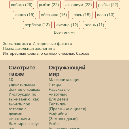
собака (26)
рыбки (22)
аквариум (22)
рыбка (22)
кошка (19)
обезьяна (16)
лось (15)
слон (13)
верблюд (13)
лисица (12)
олень (11)
Все теги »»
Зоогалактика
»
Интересные факты
»
Познавательная зоология
»
Интересные факты о самках снежных барсов
Смотрите
Окружающий
также
мир
10
Млекопитающие
удивительных
Птицы
фактов о кошках
Рассказы о
Инструкция по
животных
выживанию: как
Для детей
выжить при
Рептилии
встрече с
(Пресмыкающиеся)
дикими
Амфибии
животными
(Земноводные)
Вампиры вокруг
Рыбы
нас
Беспозвоночные