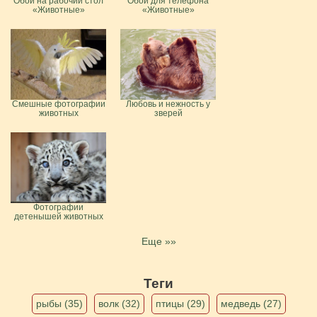
Обои на рабочий стол
Обои для телефона
«Животные»
«Животные»
Смешные фотографии
Любовь и нежность у
животных
зверей
Фотографии
детенышей животных
Еще »»
Теги
рыбы (35)
волк (32)
птицы (29)
медведь (27)