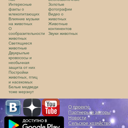
Интересные
Золотые
факты о
фотографии
млекопитающих
Видео о
Влияние музыки
животных
на животных
Животные
О
континентов
сообразительности
Звуки животных
животных
Светящиеся
животные
Двукрылые
кровососы и
необычная
защита от них
Постройки
животных, птиц
и насекомых
Белые медведи
тоже мерзнут
О проекте
Партнеры и авторы
Новости
Сельское хозяйство