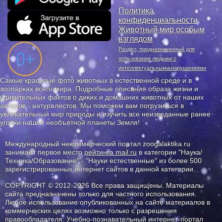
Политика
конфиденциальности
Животный мир особым
взглядом
Раздел, предназначенный для
пользования людьми с
интеллектуальными нарушениями
Самые красивые фото животных в естественной среде и в
зоопарках всего мира. Подробные описания образа жизни и
удивительных фактов о диких и домашних животных от наших
авторов - натуралистов. Мы поможем вам погрузиться в
увлекательный мир природы и изучить все неизведанные ранее
уголки нашей необъятной планеты Земля!
Международный некоммерческий портал zoogalaktika.ru
занимает первое место
рейтинга mail.ru
в категории "Наука/
Техника/Образование" - "Науки естественные" из более 500
зарегистрированных интернет сайтов в данной категории.
COPYRIGHT © 2012-2026 Все права защищены. Материалы
сайта предназначены только для частного использования.
Любое использование опубликованных на сайте материалов в
коммерческих целях возможно только с разрешения
правообладателя: Учебно-познавательный интернет-портал