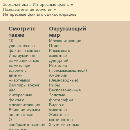
Зоогалактика
»
Интересные факты
»
Познавательная зоология
»
Интересные факты о самках жирафов
Смотрите
Окружающий
также
мир
10
Млекопитающие
удивительных
Птицы
фактов о кошках
Рассказы о
Инструкция по
животных
выживанию: как
Для детей
выжить при
Рептилии
встрече с
(Пресмыкающиеся)
дикими
Амфибии
животными
(Земноводные)
Вампиры вокруг
Рыбы
нас
Беспозвоночные
Интересные
Золотые
факты о
фотографии
млекопитающих
Видео о
Влияние музыки
животных
на животных
Животные
О
континентов
сообразительности
Звуки животных
животных