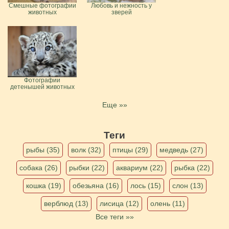
Смешные фотографии
Любовь и нежность у
животных
зверей
Фотографии
детенышей животных
Еще »»
Теги
рыбы (35)
волк (32)
птицы (29)
медведь (27)
собака (26)
рыбки (22)
аквариум (22)
рыбка (22)
кошка (19)
обезьяна (16)
лось (15)
слон (13)
верблюд (13)
лисица (12)
олень (11)
Все теги »»