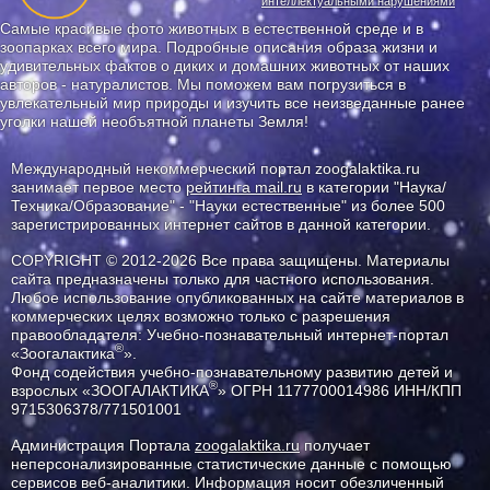
интеллектуальными нарушениями
Самые красивые фото животных в естественной среде и в
зоопарках всего мира. Подробные описания образа жизни и
удивительных фактов о диких и домашних животных от наших
авторов - натуралистов. Мы поможем вам погрузиться в
увлекательный мир природы и изучить все неизведанные ранее
уголки нашей необъятной планеты Земля!
Международный некоммерческий портал zoogalaktika.ru
занимает первое место
рейтинга mail.ru
в категории "Наука/
Техника/Образование" - "Науки естественные" из более 500
зарегистрированных интернет сайтов в данной категории.
COPYRIGHT © 2012-2026 Все права защищены. Материалы
сайта предназначены только для частного использования.
Любое использование опубликованных на сайте материалов в
коммерческих целях возможно только с разрешения
правообладателя: Учебно-познавательный интернет-портал
®
«Зоогалактика
».
Фонд содействия учебно-познавательному развитию детей и
®
взрослых «ЗООГАЛАКТИКА
» ОГРН 1177700014986 ИНН/КПП
9715306378/771501001
Администрация Портала
zoogalaktika.ru
получает
неперсонализированные статистические данные с помощью
сервисов веб-аналитики. Информация носит обезличенный