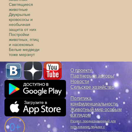
Светящиеся
животные
Двукрылые
кровососы и
необычная
защита от них
Постройки
животных, птиц
и насекомых
Белые медведи
тоже мерзнут
О проекте
Партнеры и авторы
Новости
Сельское хозяйство
Политика
конфиденциальности
Животный мир особым
взглядом
Раздел, предназначенный для
пользования людьми с