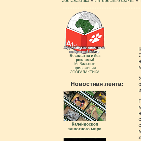
Зоогалактика
»
Интересные факты
»
К
О
Бесплатно и без
рекламы!
н
Мобильные
м
приложения
ЗООГАЛАКТИКА
У
Новостная лента:
о
и
П
м
н
с
Калейдоскоп
с
животного мира
м