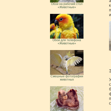
а
Обои на рабочий стол
к
«Животные»
п
и
Обои для телефона
«Животные»
Смешные фотографии
У
животных
с
б
ф
п