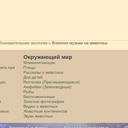
Познавательная зоология
»
Влияние музыки на животных
Окружающий мир
Млекопитающие
жить при
Птицы
Рассказы о животных
Для детей
щих
Рептилии (Пресмыкающиеся)
Амфибии (Земноводные)
Рыбы
Беспозвоночные
я
Золотые фотографии
Видео о животных
комых
Животные континентов
Звуки животных
Интересные факты
Рассказы о животных
Д