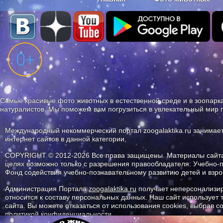
Наши приложения. Бесплатно и бе
Самые красивые фото животных в естественной среде и в зоопарка
натуралистов. Мы поможем вам погрузиться в увлекательный мир 
Международный некоммерческий портал zoogalaktika.ru занимае
интернет сайтов в данной категории.
COPYRIGHT © 2012-2026 Все права защищены. Материалы сайта 
целях возможно только с разрешения правообладателя: Учебно-
Фонд содействия учебно-познавательному развитию детей и вз
Администрация Портала
zoogalaktika.ru
получает неперсонализир
относится к составу персональных данных. Наш сайт использует
сайта. Вы можете отказаться от использования cookies, выбрав 
политикой конфиденциальности.