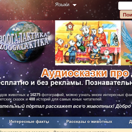
Языки
дов животных и
16275
фотографий, можно узнать много интересных фа
етских сказок и
488
историй для самых юных читателей.
вательный портал расскажет все о животных! Добро
Интересные факты
Рассказы о животных
Д
з рекламы
О проекте