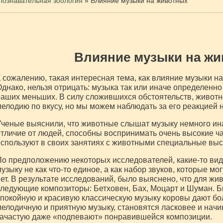
Познавательная зоология
»
Влияние музыки на животных
Влияние музыки на ж
 сожалению, такая интересная тема, как влияние музыки на
днако, нельзя отрицать: музыка так или иначе определенно
аших меньших. В силу сложившихся обстоятельств, животн
елодию по вкусу, но мы можем наблюдать за его реакцией 
ченые выяснили, что животные слышат музыку немного иначе
тличие от людей, способны воспринимать очень высокие 
спользуют в своих занятиях с животными специальные выс
о предположению некоторых исследователей, какие-то в
узыку не как что-то единое, а как набор звуков, которые м
ет. В результате исследований, было выяснено, что для ж
ледующие композиторы: Бетховен, Бах, Моцарт и Шуман. Б
покойную и красивую классическую музыку коровы дают бо
елодичную и приятную музыку, становятся ласковее и начи
зачастую даже «подпевают» понравившейся композиции.