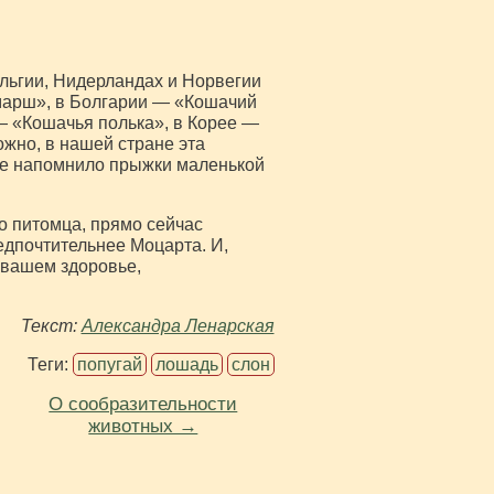
ельгии, Нидерландах и Норвегии
марш», в Болгарии — «Кошачий
— «Кошачья полька», в Корее —
жно, в нашей стране эта
ние напомнило прыжки маленькой
о питомца, прямо сейчас
едпочтительнее Моцарта. И,
 вашем здоровье,
Текст
:
Александра Ленарская
Теги:
попугай
лошадь
слон
О сообразительности
животных →