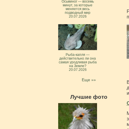
Осьминог — восемь
минут, за которые
меняется весь
Р
подводный мир
п
20.07.2026
Рыба-капля —
действительно ли она
самая уродливая рыба
на Земле?
20.07.2026
Еще »»
В
д
и
Лучшие фото
М
з
м