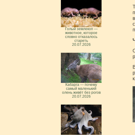
Т
п
в
с
Голый землекоп —
п
животное, которое
словно отказалось
стареть
20.07.2026
О
р
В
р
к
Кабарга — почему
самый маленький
олень живёт без рогов
20.07.2026