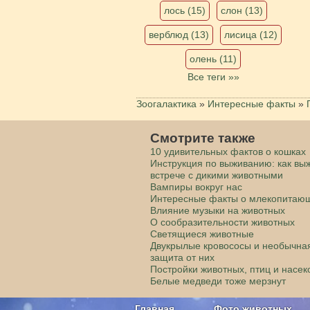
лось (15)
слон (13)
верблюд (13)
лисица (12)
олень (11)
Все теги »»
Зоогалактика
»
Интересные факты
»
Смотрите также
10 удивительных фактов о кошках
Инструкция по выживанию: как вы
встрече с дикими животными
Вампиры вокруг нас
Интересные факты о млекопитаю
Влияние музыки на животных
О сообразительности животных
Светящиеся животные
Двукрылые кровососы и необычна
защита от них
Постройки животных, птиц и насе
Белые медведи тоже мерзнут
Главная
Фото животных