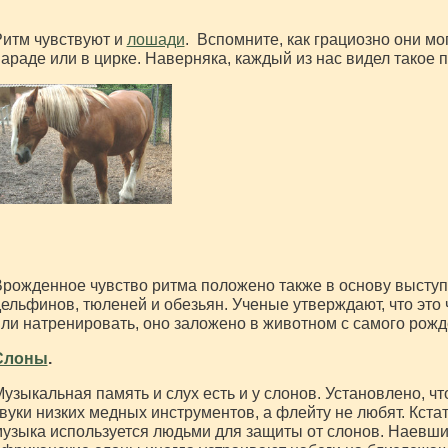
итм чувствуют и
лошади
. Вспомните, как грациозно они мог
араде или в цирке. Наверняка, каждый из нас видел такое 
рожденное чувство ритма положено также в основу высту
ельфинов, тюленей и обезьян. Ученые утверждают, что это
ли натренировать, оно заложено в животном с самого рожд
Слоны
.
узыкальная память и слух есть и у слонов. Установлено, ч
вуки низких медных инструментов, а флейту не любят. Кстати
узыка используется людьми для защиты от слонов. Наевш