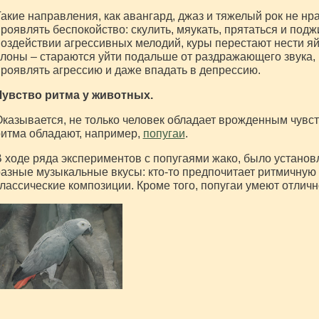
акие направления, как авангард, джаз и тяжелый рок не н
роявлять беспокойство: скулить, мяукать, прятаться и подж
оздействии агрессивных мелодий, куры перестают нести я
лоны – стараются уйти подальше от раздражающего звука,
роявлять агрессию и даже впадать в депрессию.
Чувство ритма у животных.
казывается, не только человек обладает врожденным чувс
итма обладают, например,
попугаи
.
 ходе ряда экспериментов с попугаями жако, было установ
азные музыкальные вкусы: кто-то предпочитает ритмичную 
лассические композиции. Кроме того, попугаи умеют отлично