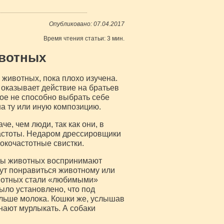
Опубликовано: 07.04.2017
Время чтения статьи: 3 мин.
ивотных
 животных, пока плохо изучена.
 оказывает действие на братьев
ое не способно выбрать себе
на ту или иную композицию.
, чем люди, так как они, в
частоты. Недаром дрессировщики
окочастотные свистки.
иды животных воспринимают
огут понравиться животному или
ивотных стали «любимыми»
ыло установлено, что под
льше молока. Кошки же, услышав
нают мурлыкать. А собаки