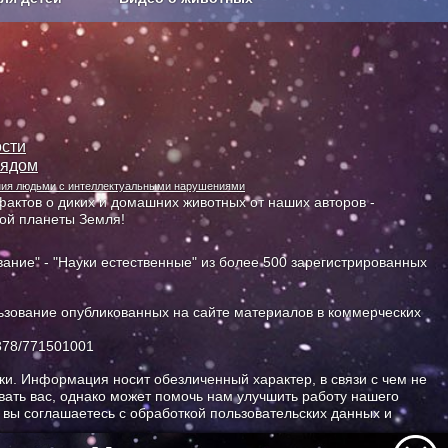
Сельское хозяйство
сти
лядом
ания людьми с интеллектуальными нарушениями
актов о диких и домашних животных от наших авторов -
ной планеты Земля!
ание" - "Науки естественные" из более 500 зарегистрированных
зование опубликованных на сайте материалов в коммерческих
378/771501001
и. Информация носит обезличенный характер, в связи с чем не
ать вас, однако может помочь нам улучшить работу нашего
, вы соглашаетесь с обработкой пользовательских данных и