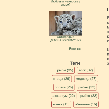
Любовь и нежность у
зверей
В
м
«
к
Фотографии
детенышей животных
с
Еще »»
В
п
в
Теги
э
рыбы (35)
волк (32)
птицы (29)
медведь (27)
собака (26)
рыбки (22)
аквариум (22)
рыбка (22)
кошка (19)
обезьяна (16)