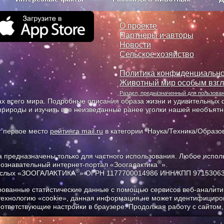
з рекламы
О проекте
О проекте
Партнеры и авторы
Новости
Сельское хозяйство
Политика конфиденциально
Животный мир особым взг
Раздел, предназначенный для пользов
х всего мира. Подробные описания образа жизни и удивительных ф
природы и изучить все неизведанные ранее уголки нашей необъят
т первое место
рейтинга mail.ru
в категории "Наука/Техника/Образов
предназначены только для частного использования. Любое исполь
®
познавательный интернет-портал «Зоогалактика
».
®
рослых «ЗООГАЛАКТИКА
» ОГРН 1177700014986 ИНН/КПП 9715306
ованные статистические данные с помощью сервисов веб-аналитик
 технологию «cookie», данная информация не может идентифициров
соответствующие настройки в браузере. Продолжая работу с сайтом