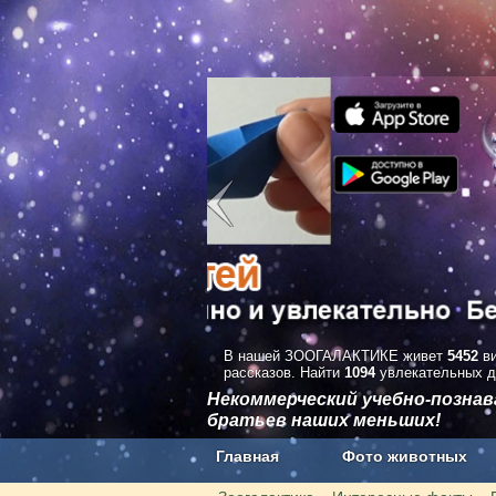
В нашей ЗООГАЛАКТИКЕ живет
5452
ви
рассказов. Найти
1094
увлекательных д
Некоммерческий учебно-позна
братьев наших меньших!
Главная
Фото животных
Наши приложения. Бесплатно и бе