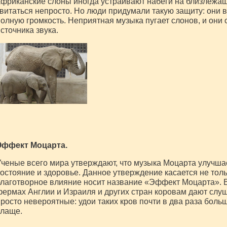
фриканские слоны иногда устраивают набеги на близлежащ
витаться непросто. Но люди придумали такую защиту: они 
олную громкость. Неприятная музыка пугает слонов, и они 
сточника звука.
Эффект Моцарта.
ченые всего мира утверждают, что музыка Моцарта улучша
остояние и здоровье. Данное утверждение касается не толь
лаготворное влияние носит название «Эффект Моцарта». 
ермах Англии и Израиля и других стран коровам дают слу
росто невероятные: удои таких кров почти в два раза больш
слаще.