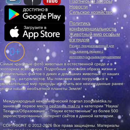
Партнеры и авторы
Новости
Сельское хозяйство
Политика
конфиденциальности
Животный мир особым
взглядом
Раздел, предназначенный для
пользования людьми с
интеллектуальными нарушениями
Самые красивые фото животных в естественной среде и в
зоопарках всего мира. Подробные описания образа жизни и
удивительных фактов о диких и домашних животных от наших
авторов - натуралистов. Мы поможем вам погрузиться в
увлекательный мир природы и изучить все неизведанные ранее
уголки нашей необъятной планеты Земля!
Международный некоммерческий портал zoogalaktika.ru
занимает первое место
рейтинга mail.ru
в категории "Наука/
Техника/Образование" - "Науки естественные" из более 500
зарегистрированных интернет сайтов в данной категории.
COPYRIGHT © 2012-2026 Все права защищены. Материалы