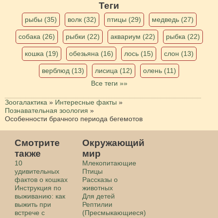
Теги
рыбы (35)
волк (32)
птицы (29)
медведь (27)
собака (26)
рыбки (22)
аквариум (22)
рыбка (22)
кошка (19)
обезьяна (16)
лось (15)
слон (13)
верблюд (13)
лисица (12)
олень (11)
Все теги »»
Зоогалактика
»
Интересные факты
»
Познавательная зоология
»
Особенности брачного периода бегемотов
Смотрите
Окружающий
также
мир
10
Млекопитающие
удивительных
Птицы
фактов о кошках
Рассказы о
Инструкция по
животных
выживанию: как
Для детей
выжить при
Рептилии
встрече с
(Пресмыкающиеся)