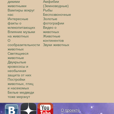
дикими
Амфибии
животными
(Земноводные)
Вампиры вокруг
Рыбы
нас
Беспозвоночные
Интересные
Золотые
факты о
фотографии
млекопитающих
Видео о
Влияние музыки
животных
на животных
Животные
О
континентов
сообразительности
Звуки животных
животных
Светящиеся
животные
Двукрылые
кровососы и
необычная
защита от них
Постройки
животных, птиц
и насекомых
Белые медведи
тоже мерзнут
О проекте