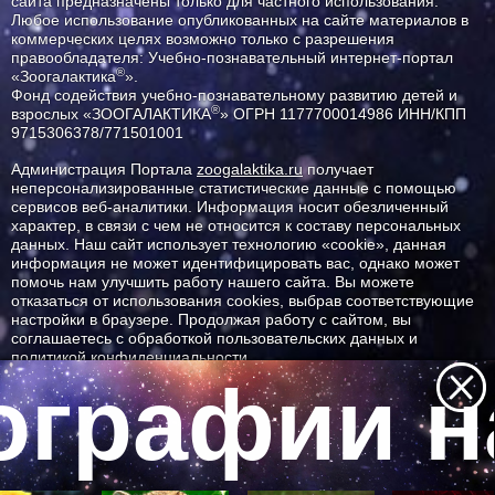
сайта предназначены только для частного использования.
Любое использование опубликованных на сайте материалов в
коммерческих целях возможно только с разрешения
правообладателя: Учебно-познавательный интернет-портал
®
«Зоогалактика
».
Фонд содействия учебно-познавательному развитию детей и
®
взрослых «ЗООГАЛАКТИКА
» ОГРН 1177700014986 ИНН/КПП
9715306378/771501001
Администрация Портала
zoogalaktika.ru
получает
неперсонализированные статистические данные с помощью
сервисов веб-аналитики. Информация носит обезличенный
характер, в связи с чем не относится к составу персональных
данных. Наш сайт использует технологию «cookie», данная
информация не может идентифицировать вас, однако может
помочь нам улучшить работу нашего сайта. Вы можете
отказаться от использования cookies, выбрав соответствующие
настройки в браузере. Продолжая работу с сайтом, вы
соглашаетесь с обработкой пользовательских данных и
политикой конфиденциальности.
графии на
ID ресурса: 11558