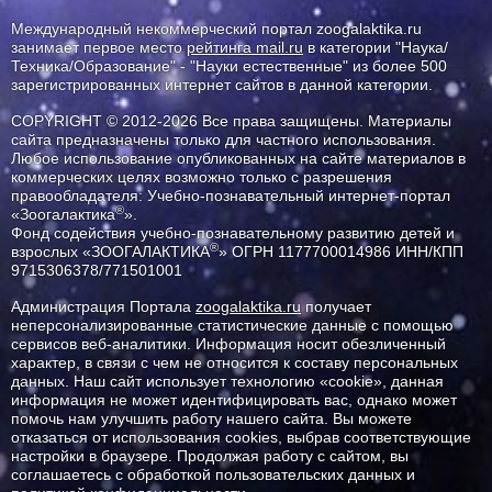
Международный некоммерческий портал zoogalaktika.ru
занимает первое место
рейтинга mail.ru
в категории "Наука/
Техника/Образование" - "Науки естественные" из более 500
зарегистрированных интернет сайтов в данной категории.
COPYRIGHT © 2012-2026 Все права защищены. Материалы
сайта предназначены только для частного использования.
Любое использование опубликованных на сайте материалов в
коммерческих целях возможно только с разрешения
правообладателя: Учебно-познавательный интернет-портал
®
«Зоогалактика
».
Фонд содействия учебно-познавательному развитию детей и
®
взрослых «ЗООГАЛАКТИКА
» ОГРН 1177700014986 ИНН/КПП
9715306378/771501001
Администрация Портала
zoogalaktika.ru
получает
неперсонализированные статистические данные с помощью
сервисов веб-аналитики. Информация носит обезличенный
характер, в связи с чем не относится к составу персональных
данных. Наш сайт использует технологию «cookie», данная
информация не может идентифицировать вас, однако может
помочь нам улучшить работу нашего сайта. Вы можете
отказаться от использования cookies, выбрав соответствующие
настройки в браузере. Продолжая работу с сайтом, вы
соглашаетесь с обработкой пользовательских данных и