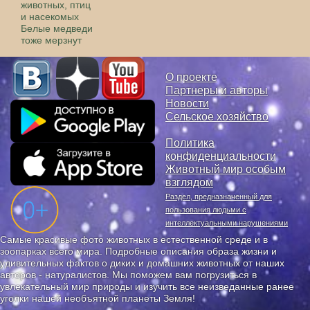
животных, птиц
и насекомых
Белые медведи
тоже мерзнут
О проекте
Партнеры и авторы
Новости
Сельское хозяйство
Политика
конфиденциальности
Животный мир особым
взглядом
Раздел, предназначенный для
пользования людьми с
интеллектуальными нарушениями
Самые красивые фото животных в естественной среде и в
зоопарках всего мира. Подробные описания образа жизни и
удивительных фактов о диких и домашних животных от наших
авторов - натуралистов. Мы поможем вам погрузиться в
увлекательный мир природы и изучить все неизведанные ранее
уголки нашей необъятной планеты Земля!