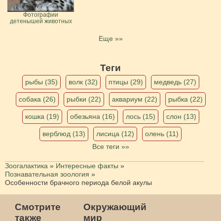
Фотографии
детенышей животных
Еще »»
Теги
рыбы (35)
волк (32)
птицы (29)
медведь (27)
собака (26)
рыбки (22)
аквариум (22)
рыбка (22)
кошка (19)
обезьяна (16)
лось (15)
слон (13)
верблюд (13)
лисица (12)
олень (11)
Все теги »»
Зоогалактика
»
Интересные факты
»
Познавательная зоология
»
Особенности брачного периода белой акулы
Смотрите
Окружающий
также
мир