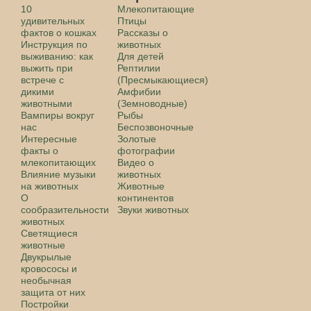
10
Млекопитающие
удивительных
Птицы
фактов о кошках
Рассказы о
Инструкция по
животных
выживанию: как
Для детей
выжить при
Рептилии
встрече с
(Пресмыкающиеся)
дикими
Амфибии
животными
(Земноводные)
Вампиры вокруг
Рыбы
нас
Беспозвоночные
Интересные
Золотые
факты о
фотографии
млекопитающих
Видео о
Влияние музыки
животных
на животных
Животные
О
континентов
сообразительности
Звуки животных
животных
Светящиеся
животные
Двукрылые
кровососы и
необычная
защита от них
Постройки