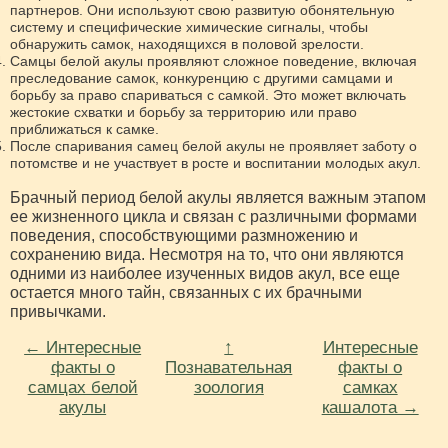
партнеров. Они используют свою развитую обонятельную
систему и специфические химические сигналы, чтобы
обнаружить самок, находящихся в половой зрелости.
Самцы белой акулы проявляют сложное поведение, включая
преследование самок, конкуренцию с другими самцами и
борьбу за право спариваться с самкой. Это может включать
жестокие схватки и борьбу за территорию или право
приближаться к самке.
После спаривания самец белой акулы не проявляет заботу о
потомстве и не участвует в росте и воспитании молодых акул.
Брачный период белой акулы является важным этапом
ее жизненного цикла и связан с различными формами
поведения, способствующими размножению и
сохранению вида. Несмотря на то, что они являются
одними из наиболее изученных видов акул, все еще
остается много тайн, связанных с их брачными
привычками.
← Интересные
↑
Интересные
факты о
Познавательная
факты о
самцах белой
зоология
самках
акулы
кашалота →