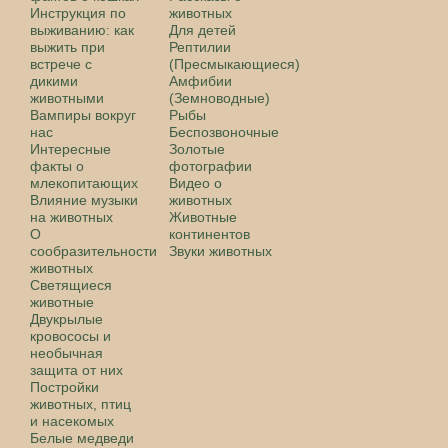
Инструкция по
животных
выживанию: как
Для детей
выжить при
Рептилии
встрече с
(Пресмыкающиеся)
дикими
Амфибии
животными
(Земноводные)
Вампиры вокруг
Рыбы
нас
Беспозвоночные
Интересные
Золотые
факты о
фотографии
млекопитающих
Видео о
Влияние музыки
животных
на животных
Животные
О
континентов
сообразительности
Звуки животных
животных
Светящиеся
животные
Двукрылые
кровососы и
необычная
защита от них
Постройки
животных, птиц
и насекомых
Белые медведи