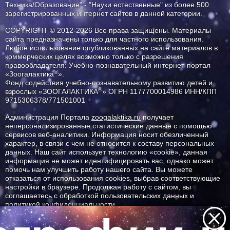
Техника/Образование" - "Науки естественные" из более 500
зарегистрированных интернет сайтов в данной категории.
COPYRIGHT © 2012-2026 Все права защищены. Материалы
сайта предназначены только для частного использования.
Любое использование опубликованных на сайте материалов в
коммерческих целях возможно только с разрешения
правообладателя: Учебно-познавательный интернет-портал
®
«Зоогалактика
».
Фонд содействия учебно-познавательному развитию детей и
®
взрослых «ЗООГАЛАКТИКА
» ОГРН 1177700014986 ИНН/КПП
9715306378/771501001
Администрация Портала
zoogalaktika.ru
получает
неперсонализированные статистические данные с помощью
сервисов веб-аналитики. Информация носит обезличенный
характер, в связи с чем не относится к составу персональных
данных. Наш сайт использует технологию «cookie», данная
информация не может идентифицировать вас, однако может
помочь нам улучшить работу нашего сайта. Вы можете
отказаться от использования cookies, выбрав соответствующие
настройки в браузере. Продолжая работу с сайтом, вы
соглашаетесь с обработкой пользовательских данных и
политикой конфиденциальности.