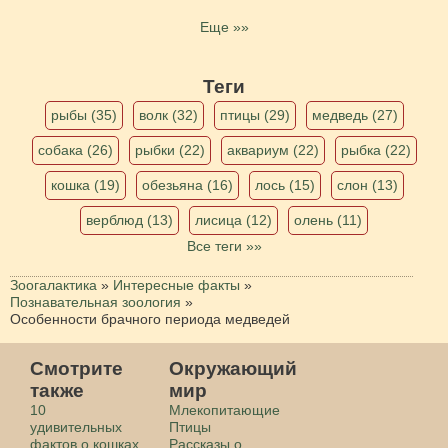
Еще »»
Теги
рыбы (35)
волк (32)
птицы (29)
медведь (27)
собака (26)
рыбки (22)
аквариум (22)
рыбка (22)
кошка (19)
обезьяна (16)
лось (15)
слон (13)
верблюд (13)
лисица (12)
олень (11)
Все теги »»
Зоогалактика
»
Интересные факты
»
Познавательная зоология
»
Особенности брачного периода медведей
Смотрите
Окружающий
также
мир
10
Млекопитающие
удивительных
Птицы
фактов о кошках
Рассказы о