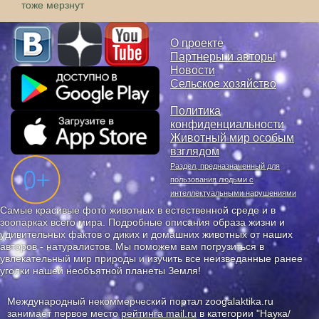
тоже мерзнут
О проекте
Партнеры и авторы
Новости
Сельское хозяйство
Политика
конфиденциальности
Животный мир особым
взглядом
Раздел, предназначенный для
пользования людьми с
интеллектуальными нарушениями
Самые красивые фото животных в естественной среде и в
зоопарках всего мира. Подробные описания образа жизни и
удивительных фактов о диких и домашних животных от наших
авторов - натуралистов. Мы поможем вам погрузиться в
увлекательный мир природы и изучить все неизведанные ранее
уголки нашей необъятной планеты Земля!
Международный некоммерческий портал zoogalaktika.ru
занимает первое место
рейтинга mail.ru
в категории "Наука/